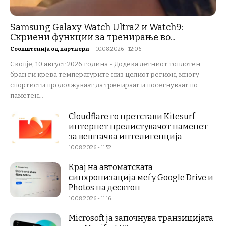
Samsung Galaxy Watch Ultra2 и Watch9:
Скриени функции за тренирање во...
Соопштенија од партнери
-
10.08.2026 - 12:06
Скопје, 10 август 2026 година - Додека летниот топлотен
бран ги крева температурите низ целиот регион, многу
спортисти продолжуваат да тренираат и посегнуваат по
паметен...
Cloudflare го претстави Kitesurf
интернет прелистувачот наменет
за вештачка интелигенција
10.08.2026 - 11:52
Крај на автоматската
синхронизација меѓу Google Drive и
Photos на десктоп
10.08.2026 - 11:16
Microsoft ја започнува транзицијата