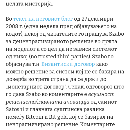
целата мистерија.
Во
текст на неговиот блог
од 27декември
2008 г. (една недела пред објавувањето на
кодот), некој од читателите го прашува Szabo
за децентрализираното решение во сржта
на моделот а со цел да не зависи системот
од никој (no trusted third parties). Szabo го
објаснува т.н.
Византиски договор
како
можно решение за систем кој не се базира на
доверба во трета страна да се држи до
„монетарниот договор“. Сепак, одговорот што
го дава Szabo во коментарите е
всушност
решението/главната иновација
од самиот
Satoshi и главната суштинска разлика
помеѓу Bitcoin и Bit gold кој се базирал на
централнизирано решение. Коментарите