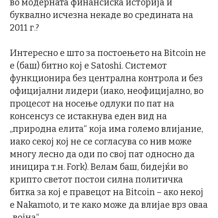
во модерната финансиска историја и
буквално исчезна некаде во средината на
2011 г.?
Интересно е што за постоењето на Bitcoin не
е (баш) битно кој е Satoshi. Системот
функционира без централна контрола и без
официјални лидери (иако, неофицијално, во
процесот на носење одлуки по пат на
консенсуз се истакнува еден вид на
„природна елита“ која има големо влијание,
иако секој кој не се согласува со нив може
многу лесно да оди по свој пат односно да
иницира т.н. Fork). Велам баш, бидејќи во
крипто светот постои силна политичка
битка за кој е правецот на Bitcoin – ако некој
е Nakamoto, и те како може да влијае врз оваа
„војна“.