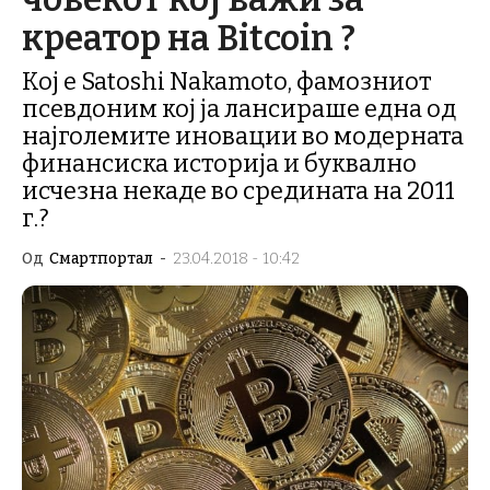
креатор на Bitcoin ?
Кој е Satoshi Nakamoto, фамозниот
псевдоним кој ја лансираше една од
најголемите иновации во модерната
финансиска историја и буквално
исчезна некаде во средината на 2011
г.?
Од
Смартпортал
-
23.04.2018 - 10:42