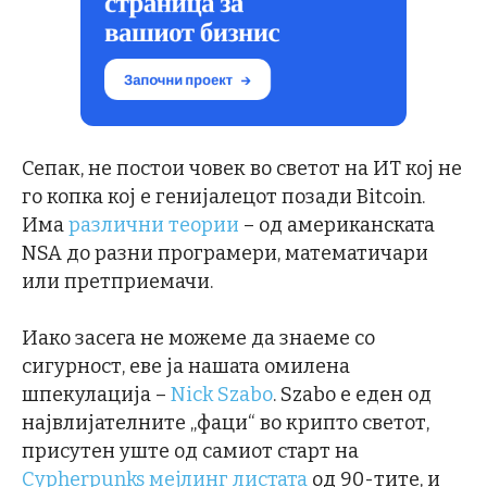
Сепак, не постои човек во светот на ИТ кој не
го копка кој е генијалецот позади Bitcoin.
Има
различни теории
– од американската
NSA до разни програмери, математичари
или претприемачи.
Иако засега не можеме да знаеме со
сигурност, еве ја нашата омилена
шпекулација –
Nick Szabo
. Szabo е еден од
највлијателните „фаци“ во крипто светот,
присутен уште од самиот старт на
Cypherpunks мејлинг листата
од 90-тите, и