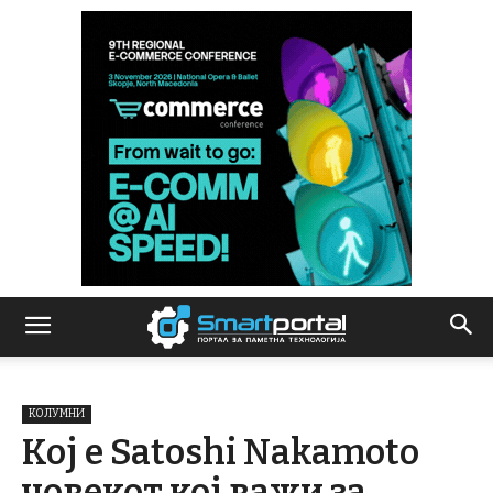
КОЛУМНИ
Кој е Satoshi Nakamoto
човекот кој важи за