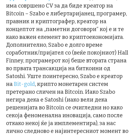
има совршено CV за да биде креатор на
Bitcoin – Szabo е либертаријанец, програмер,
правник и криптографер, креатор на
концептот на „паметни договори“ кој е и те
како важен елемент во криптоекономијата.
Дополнителнo, Szabo е долго време
соработник/пријател со (веќе покојниот) Hall
Finney, програмерот кој беше втората страна
во првата трансакција на биткоини од
Satoshi. Уште поинтересно, Szabo е креатор
на
Bit-gold
, крипто монетарен систем
претерано сличен на Bitcoin. Иако Szabo
негира дека е Satoshi (иако вели дека
решенијата во Bitcoin се очигледни но како
секоја феноменална иновација, само после
откако некој ќе ја имплементира), за нас
лично следново е најинтересниот момент во