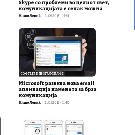
Skype со проблеми во целиот свет,
комуникацијата е сепак можна
Мишо Лекиќ
-
21.09.2015 - 14:31
СОФТВЕР И ПРОГРАМИРАЊЕ
Microsoft развива нова email
апликација наменета за брза
комуникација
Мишо Лекиќ
-
21.05.2015 - 11:40