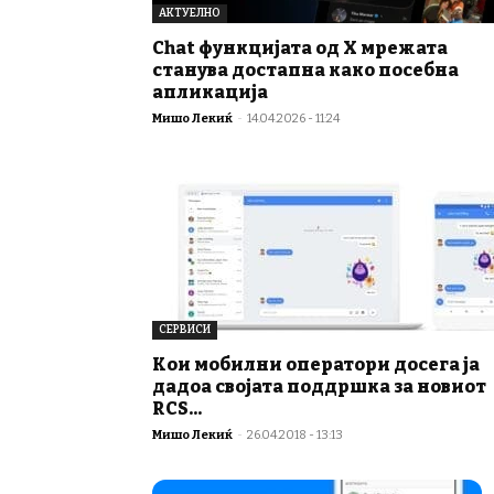
АКТУЕЛНО
Chat функцијата од X мрежата
станува достапна како посебна
апликација
Мишо Лекиќ
-
14.04.2026 - 11:24
СЕРВИСИ
Кои мобилни оператори досега ја
дадоа својата поддршка за новиот
RCS...
Мишо Лекиќ
-
26.04.2018 - 13:13