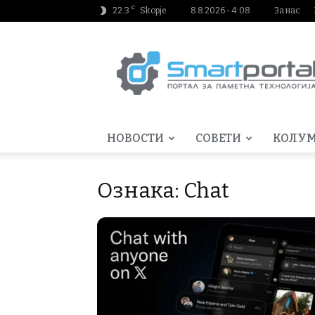
C
22.3
Skopje
8.8.2026 - 4:08
За нас
Smartportal.mk
НОВОСТИ
СОВЕТИ
КОЛУ
Ознака: Chat