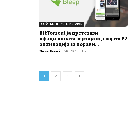
СОФТВЕР И ПРОГРАМИРАЊЕ
BitTorrent ја претстави
официјалната верзија од својата P2
апликација за пораки...
Мишо Лекиќ
-
14.05.2015 - 11:52
1
2
3