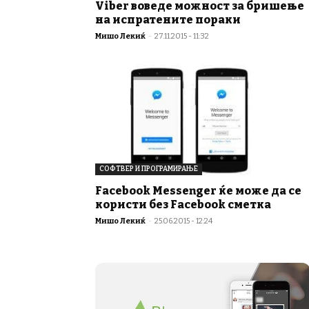
Viber воведе можност за бришење
на испратените пораки
Мишо Лекиќ
-
27.11.2015 - 11:32
СОФТВЕР И ПРОГРАМИРАЊЕ
Facebook Messenger ќе може да се
користи без Facebook сметка
Мишо Лекиќ
-
25.06.2015 - 12:24