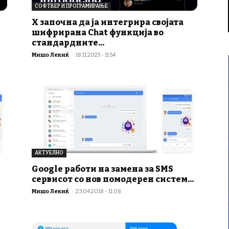
СОФТВЕР И ПРОГРАМИРАЊЕ
X започна да ја интегрира својата
шифрирана Chat функција во
стандардните...
Мишо Лекиќ
-
18.11.2025 - 11:54
АКТУЕЛНО
Google работи на замена за SMS
сервисот со нов помодерен систем...
Мишо Лекиќ
-
23.04.2018 - 11:08