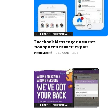
СОФТВЕР И ПРОГРАМИРАЊЕ
Facebook Messenger има нов
покорисен главен екран
Мишо Лекиќ
-
08.07.2016 - 12:06
СОФТВЕР И ПРОГРАМИРАЊЕ