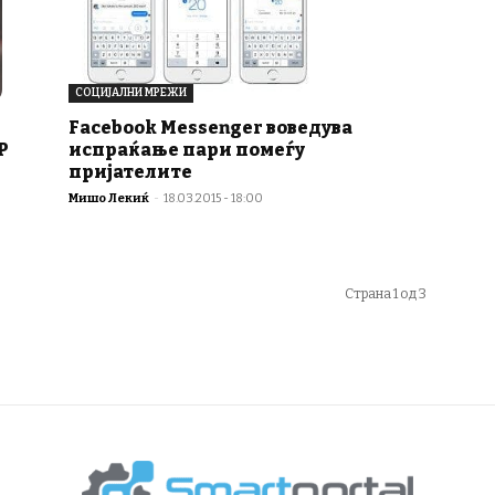
СОЦИЈАЛНИ МРЕЖИ
Facebook Messenger воведува
испраќање пари помеѓу
P
пријателите
Мишо Лекиќ
-
18.03.2015 - 18:00
Страна 1 од 3