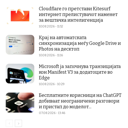
Cloudflare го претстави Kitesurf
интернет прелистувачот наменет
за вештачка интелигенција
10.08.2026 - 11:52
Крај на автоматската
синхронизација меѓу Google Drive и
Photos на десктоп
10.08.2026 - 11:16
Microsoft ја започнува транзицијата
кон Manifest V3 за додатоците во
Edge
10.08.2026 - 10:29
Бесплатните корисници на ChatGPT
добиваат неограничени разговори
и пристап до моделот...
07.08.2026 - 13:46