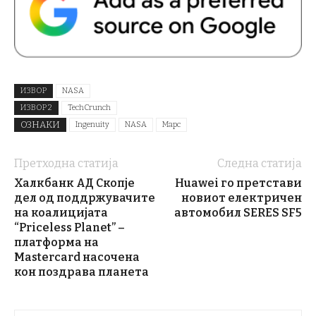
ИЗВОР
NASA
ИЗВОР 2
TechCrunch
ОЗНАКИ
Ingenuity
NASA
Марс
Претходна статија
Следна статија
Халкбанк АД Скопје
Huawei го претстави
дел од поддржувачите
новиот електричен
на коалицијата
автомобил SERES SF5
“Priceless Planet” –
платфoрма на
Mastercard насочена
кон поздрава планета