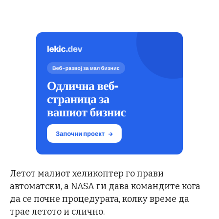
Летот малиот хеликоптер го прави
автоматски, а NASA ги дава командите кога
да се почне процедурата, колку време да
трае летото и слично.