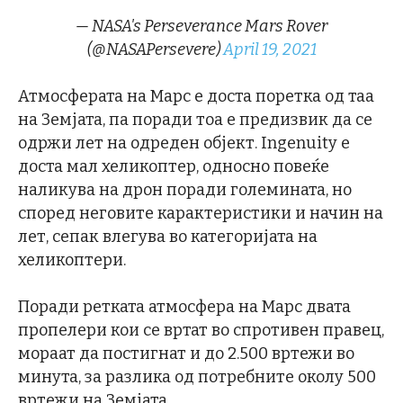
— NASA's Perseverance Mars Rover
(@NASAPersevere)
April 19, 2021
Атмосферата на Марс е доста поретка од таа
на Земјата, па поради тоа е предизвик да се
одржи лет на одреден објект. Ingenuity е
доста мал хеликоптер, односно повеќе
наликува на дрон поради големината, но
според неговите карактеристики и начин на
лет, сепак влегува во категоријата на
хеликоптери.
Поради ретката атмосфера на Марс двата
пропелери кои се вртат во спротивен правец,
мораат да постигнат и до 2.500 вртежи во
минута, за разлика од потребните околу 500
вртежи на Земјата.