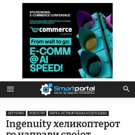
АКТУЕЛНО
НОВОСТИ
НАУКА, ИСТРАЖУВАЊА И ЕДУКАЦИЈА
Ingenuity хеликоптерот
го направи својот