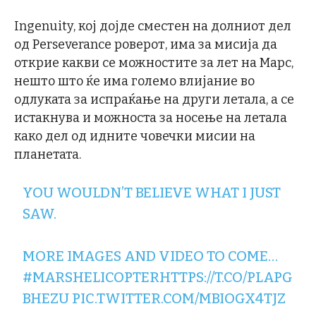
Ingenuity, кој дојде сместен на долниот дел
од Perseverance роверот, има за мисија да
открие какви се можностите за лет на Марс,
нешто што ќе има големо влијание во
одлуката за испраќање на други летала, а се
истакнува и можноста за носење на летала
како дел од идните човечки мисии на
планетата.
YOU WOULDN’T BELIEVE WHAT I JUST
SAW.
MORE IMAGES AND VIDEO TO COME…
#MARSHELICOPTER
HTTPS://T.CO/PLAPG
BHEZU
PIC.TWITTER.COM/MBIOGX4TJZ