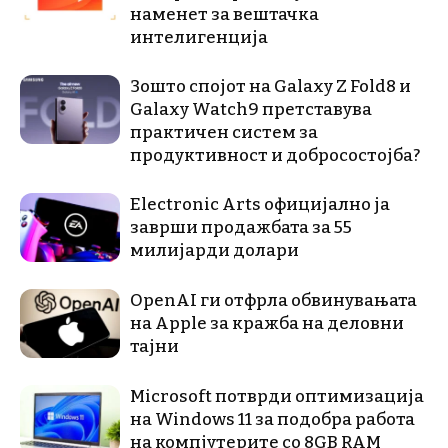
наменет за вештачка
интелигенција
Зошто спојот на Galaxy Z Fold8 и
Galaxy Watch9 претставува
практичен систем за
продуктивност и добросостојба?
Electronic Arts официјално ја
заврши продажбата за 55
милијарди долари
OpenAI ги отфрла обвинувањата
на Apple за кражба на деловни
тајни
Microsoft потврди оптимизација
на Windows 11 за подобра работа
на компјутерите со 8GB RAM