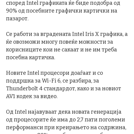
според Intel графиката ќе биде подобра од
90% од посебните графички картички на
пазарот.
Се работи за вградената Intel Iris X графика, а
ќе овозможи многу повеќе можности за
корисниците кои не сакаат и не им треба
посебна картичка.
Новите Intel процесори доаѓаат и со
поддршка за Wi-Fi 6, се разбира, за
Thunderbolt 4 стандардот, како и за новиот
AV1 кодек за видео.
Од Intel најавуваат дека новата генерација
од процесорите ќе има до 2,7 пати поголеми
перформанси при креирањето на содржина,