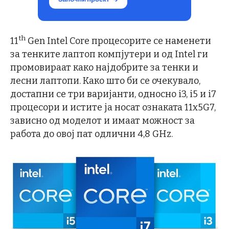
th
11
Gen Intel Core процесорите се наменети
за тенките лаптоп компјутери и од Intel ги
промовираат како најдобрите за тенки и
лесни лаптопи. Како што би се очекувало,
достапни се три варијанти, односно i3, i5 и i7
процесори и истите ја носат ознаката 11x5G7,
зависно од моделот и имаат можност за
работа до овој пат одлични 4,8 GHz.