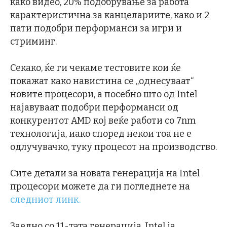
како видео, 20% подобрување за работа
карактеристична за канцелариите, како и 2
пати подобри перформанси за игри и
стриминг.
Секако, ќе ги чекаме тестовите кои ќе
покажат како навистина се „однесуваат“
новите процесори, а посебно што од Intel
најавуваат подобри перформанси од
конкурентот AMD кој веќе работи со 7nm
технологија, иако според некои тоа не е
одлучувачко, туку процесот на производство.
Сите детали за новата генерација на Intel
процесори можете да ги погледнете на
следниот линк.
Заедно со 11-тата генерација, Intel ја