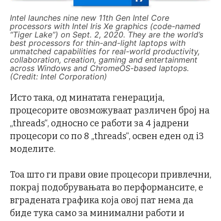
Intel launches nine new 11th Gen Intel Core
processors with Intel Iris Xe graphics (code-named
“Tiger Lake”) on Sept. 2, 2020. They are the world’s
best processors for thin-and-light laptops with
unmatched capabilities for real-world productivity,
collaboration, creation, gaming and entertainment
across Windows and ChromeOS-based laptops.
(Credit: Intel Corporation)
Исто така, од минатата генерација,
процесорите овозможуваат различен број на
„threads“, односно се работи за 4 јадрени
процесори со по 8 „threads“, освен еден од i3
моделите.
Тоа што ги прави овие процесори привлечни,
покрај подобрувањата во перформансите, е
вградената графика која овој пат нема да
биде тука само за минимални работи и