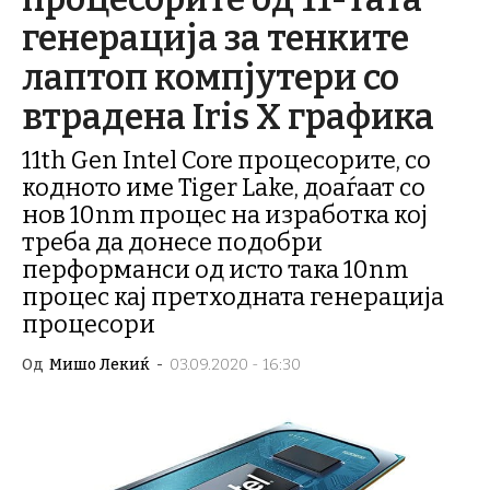
генерација за тенките
лаптоп компјутери со
втрадена Iris X графика
11th Gen Intel Core процесорите, со
кодното име Tiger Lake, доаѓаат со
нов 10nm процес на изработка кој
треба да донесе подобри
перформанси од исто така 10nm
процес кај претходната генерација
процесори
Од
Мишо Лекиќ
-
03.09.2020 - 16:30