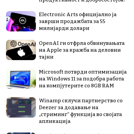
Electronic Arts официјално ја
заврши продажбата за 55
милијарди долари
OpenAI ги отфрла обвинувањата
на Apple за кражба на деловни
тајни
Microsoft потврди оптимизација
на Windows 11 за подобра работа
на компјутерите со 8GB RAM
Winamp склучи партнерство со
Deezer за додавање на
„стриминг“ функција во својата
апликација