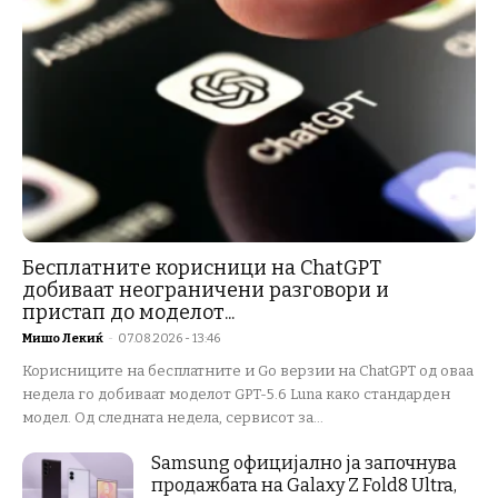
Бесплатните корисници на ChatGPT
добиваат неограничени разговори и
пристап до моделот...
Мишо Лекиќ
-
07.08.2026 - 13:46
Корисниците на бесплатните и Go верзии на ChatGPT од оваа
недела го добиваат моделот GPT-5.6 Luna како стандарден
модел. Од следната недела, сервисот за...
Samsung официјално ја започнува
продажбата на Galaxy Z Fold8 Ultra,