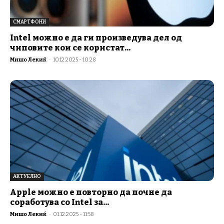
СМАРТФОНИ
Intel можно е да ги произведува дел од
чиповите кои се користат...
Мишо Лекиќ
-
10.12.2025 - 10:28
АКТУЕЛНО
Apple можно е повторно да почне да
соработува со Intel за...
Мишо Лекиќ
-
01.12.2025 - 11:58