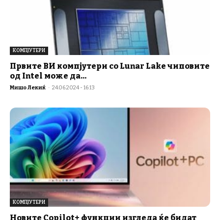
КОМПЈУТЕРИ
Првите ВИ компјутери со Lunar Lake чиповите
од Intel може да...
Мишо Лекиќ
-
24.06.2024 - 16:13
КОМПЈУТЕРИ
Новите Copilot+ функции изгледа ќе бидат