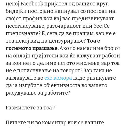
некој Facebook пријател од вашиот круг,
бидејќи постојано напнувал со постови на
својот профил кои кај вас предизвикуваат
несогласување, разочараност или бес. Се
препознавте? Е, сега да ве прашам, зар не е
тоа некој вид на цензурирање?
Тоа е
големото прашање.
Ако го намалиме бројот
на онлајн пријатели кои ќе кажуваат работи
за кои не го делиме истото мислење, зар тоа
не е потиснување на говорот? Зар така не
заглавувате во
ехо комора
каде ризикувате
да ја изгубите објективноста во вашето
расудување за работите?
Размислете за тоа ?
Пишете ни во коментар кои се вашите