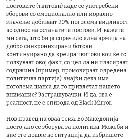
постовите (твитови) каде се употребени
зборови со емоционално или морално
значење добиваат 20% поголема видливост
во однос на останатите постови. И, кажете
ми сега, што би ја спречило една армија на
добро синхронизирани ботови
континуирано да креира твитови кои ќе го
ползуваат овој факт, со цел да ни пласираат
содржина (пример, промовираат одредена
политичка партија), знајќи дека има
поголема шанса да го привлечат нашето
внимание? Застрашувачки. И да, ова е
реалност, не е епизода од Black Mirror.
Нов правец на оваа тема. Во Македонија
постојано се зборува за политика. Можеби и
вие сте дошле во ситуација да избришете