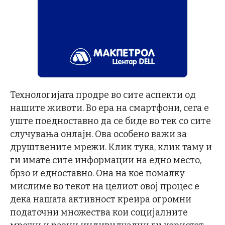
Технологијата продре во сите аспекти од
нашите животи. Во ера на смартфони, сега е
уште поедноставно да се биде во тек со сите
случувања онлајн. Ова особено важи за
друштвените мрежи. Клик тука, клик таму и
ги имате сите информации на едно место,
брзо и едноставно. Она на кое помалку
мислиме во текот на целиот овој процес е
дека нашата активност креира огромни
податочни множества кои социјалните