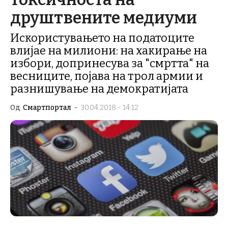
друштвените медиуми
Искористувањето на податоците
влијае на милиони: на хакирање на
избори, допринесува за "смртта" на
весниците, појава на трол армии и
разнишување на демократијата
Од
Смартпортал
-
30.04.2018 - 14:12