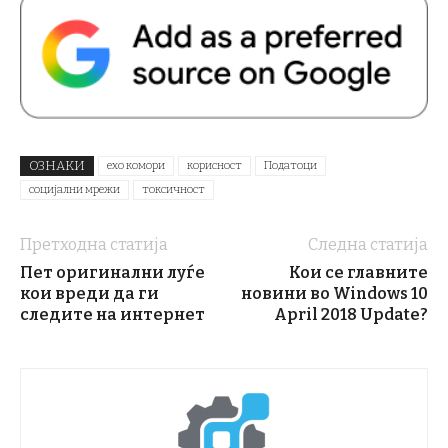
ОЗНАКИ
ехо комори
корисност
Податоци
социјални мрежи
токсичност
Претходна статија
Следна статија
Пет оригинални луѓе
Кои се главните
кои вреди да ги
новини во Windows 10
следите на интернет
April 2018 Update?