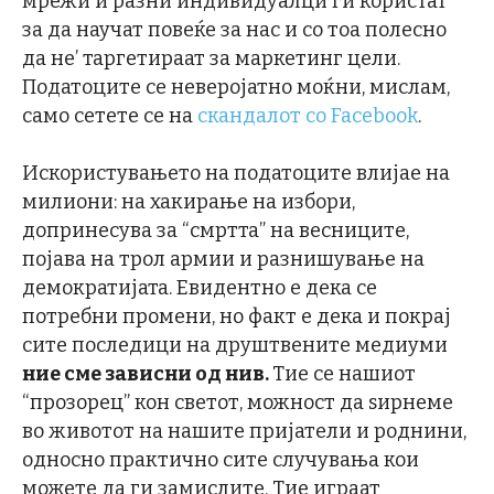
мрежи и разни индивидуалци ги користат
за да научат повеќе за нас и со тоа полесно
да не’ таргетираат за маркетинг цели.
Податоците се неверојатно моќни, мислам,
само сетете се на
скандалот со Facebook
.
Искористувањето на податоците влијае на
милиони: на хакирање на избори,
допринесува за “смртта” на весниците,
појава на трол армии и разнишување на
демократијата. Евидентно е дека се
потребни промени, но факт е дека и покрај
сите последици на друштвените медиуми
ние сме зависни од нив.
Тие се нашиот
“прозорец” кон светот, можност да ѕирнеме
во животот на нашите пријатели и роднини,
односно практично сите случувања кои
можете да ги замислите. Тие играат