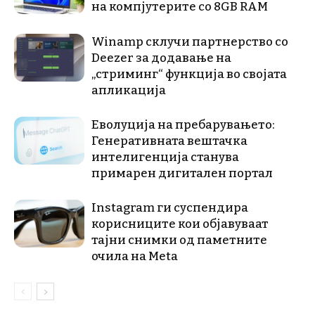
на компјутерите со 8GB RAM
Winamp склучи партнерство со
Deezer за додавање на
„стриминг“ функција во својата
апликација
Еволуција на пребарувањето:
Генеративната вештачка
интелигенција станува
примарен дигитален портал
Instagram ги суспендира
корисниците кои објавуваат
тајни снимки од паметните
очила на Meta