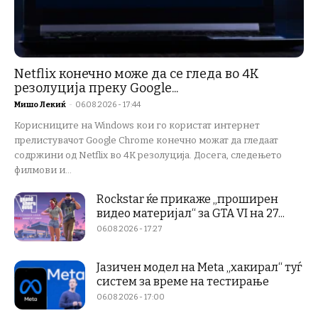
Netflix конечно може да се гледа во 4K
резолуција преку Google...
Мишо Лекиќ
-
06.08.2026 - 17:44
Корисниците на Windows кои го користат интернет
прелистувачот Google Chrome конечно можат да гледаат
содржини од Netflix во 4K резолуција. Досега, следењето
филмови и...
Rockstar ќе прикаже „проширен
видео материјал“ за GTA VI на 27...
06.08.2026 - 17:27
Јазичен модел на Meta „хакирал“ туѓ
систем за време на тестирање
06.08.2026 - 17:00