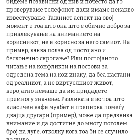
бидеме позависни од нив и почесто да го
проверуваме телефонот дали имаме некакво
известсување. Тажниот аспект на овој
момент е тоа што она што е обично добро за
привлекување на вниманието на
корисникот, не е корисно за него самиот. На
пример, каква полза од постојано и
бесконечно скролање? Или постојаното
читање на конфликти на постови за
одредена тема на кои инаку, да беа настани
од реалниот, а не виртуелниот живот,
веројатно немаше да им придадете
премногу значење. Разликата е во тоа што
класичен кафе муабет и препирка помеѓу
двајца другари (пример), може да предзвика
внимание и да достигне до многу поголем
број на луѓе, отколку кога тоа би се случило
во живо.