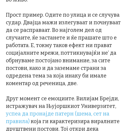
Прост пример. Одите по улица и се случува
судар. Двајца мажи излегуваат и почнуваат
да се расправаат. Во најголем дел од
случаите, ќе застанете и ќе прашате што е
работата. Е, токму таков ефект ни прават
социјалните мрежи, поттикнувајќи не’ да
обрнуваме постојано внимание, за сите
постови, како и да заземаме страни за
одредена тема за која инаку би имале
коментар од реченица, две.
Друг момент се емоциите. Вилијам Брејди,
истражувач на Њујоршкиот Универзитет,
успеа да пронајде патерн (шема, сет на
правила)
која ги карактеризира виралните
друштвени постови. Тој откри дека