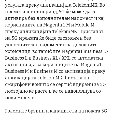
услугата преку апликацијата TelekomMK. Во
промотивниот период, 5G ќе може да се
активира без дополнителен надомест и кај
корисниците на Magenta 1 M и Mobile M
преку апликацијата TelekomMK. Пристапот
на 5G мрежата ќе биде овозможен без
дополнителен надомест и за деловните
корисници, во тарифите Magenta1 Business L /
Business L и Business XL / XXL со автоматска
активација, а за корисниците на Magenta1
Business M и Business M со активација преку
апликацијата TelekomMK. Листата на
смартфони коишто се сертифицирани за 5G
постојано ќе расте и ќе се надополнува со
нови модели.
Големите брзини и капацитети на новата 5G