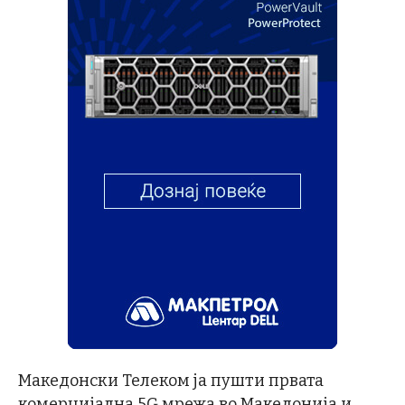
Македонски Телеком ja пушти првата
комерцијална 5G мрежа во Македонија и