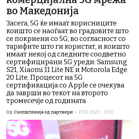
во Македонија
Засега, 5G ќе имаат корисниците
коишто се наоѓаат во градовите што
се покриени со 5G, во согласност со
тарифите што ги користат, и коишто
имаат некој од следните соодветно
сертифицирани 5G уреди: Samsung
S21, Xiaomi 11 Lite NE и Motorola Edge
20 Lite. Процесот на 5G
сертификација со Apple се очекува
да заврши во текот на второто
тромесечје од годината
Од
Соопштенија од партнери
-
17.02.2022 - 13:51