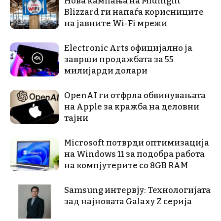
Нова кампања на Midnight
Blizzard ги напаѓа корисниците
на јавните Wi-Fi мрежи
Electronic Arts официјално ја
заврши продажбата за 55
милијарди долари
OpenAI ги отфрла обвинувањата
на Apple за кражба на деловни
тајни
Microsoft потврди оптимизација
на Windows 11 за подобра работа
на компјутерите со 8GB RAM
Samsung интервју: Технологијата
зад најновата Galaxy Z серија