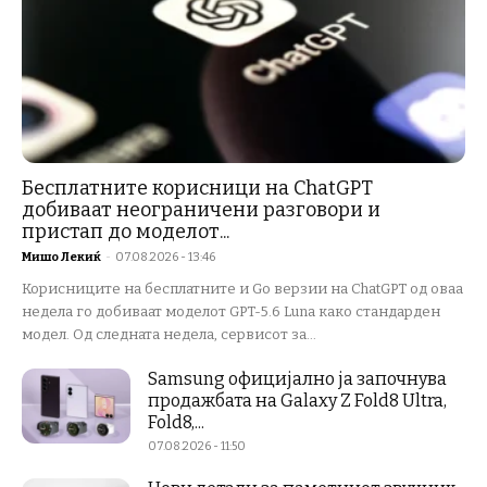
Бесплатните корисници на ChatGPT
добиваат неограничени разговори и
пристап до моделот...
Мишо Лекиќ
-
07.08.2026 - 13:46
Корисниците на бесплатните и Go верзии на ChatGPT од оваа
недела го добиваат моделот GPT-5.6 Luna како стандарден
модел. Од следната недела, сервисот за...
Samsung официјално ја започнува
продажбата на Galaxy Z Fold8 Ultra,
Fold8,...
07.08.2026 - 11:50