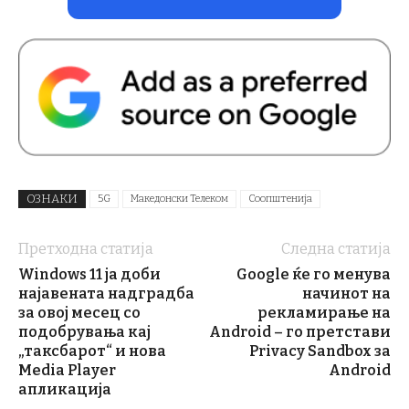
ОЗНАКИ
5G
Македонски Телеком
Соопштенија
Претходна статија
Следна статија
Windows 11 ја доби
Google ќе го менува
најавената надградба
начинот на
за овој месец со
рекламирање на
подобрувања кај
Android – го претстави
„таксбарот“ и нова
Privacy Sandbox за
Media Player
Android
апликација