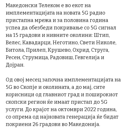
Македонски Телеком е во екот на
имплементацијата на новата 5G радио
пристапна мрежа и за половина година
успеа да обезбеди покривање со 5G сигнал
на 15 градови и нивните околини: Штип,
Велес, Кавадарци, Неготино, Свети Николе,
Битола, Прилеп, Крушево, Охрид, Струга,
Ресен, Струмица, Радовиш, Гевгелија и
Дојран.
Од овој месец започна имплементацијата на
5G во Скопје и околината, а до мај, сите
корисници од главниот град и поширокиот
скопски регион ќе имаат пристап до 5G
услуги. До крајот на октомври 2022 година,
со опрема од најновата генерација ќе бидат
покриени 26 градови во Македонија.