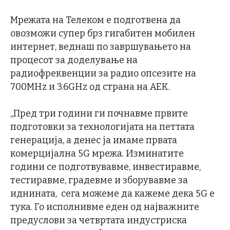
Мрежата на Телеком е подготвена да
овозможи супер брз гигабитен мобилен
интернет, веднаш по завршувањето на
процесот за доделување на
радиофреквенции за радио опсезите на
700MHz и 3.6GHz од страна на АЕК.
„Пред три години ги почнавме првите
подготовки за технологијата на петтата
генерација, а денес ја имаме првата
комерцијална 5G мрежа. Изминатите
години се подготвувавме, инвестиравме,
тестиравме, градевме и зборувавме за
иднината, сега можеме да кажеме дека 5G е
тука. Го исполнивме еден од најважните
предуслови за четвртата индустриска