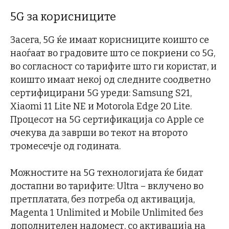
5G за корисниците
Засега, 5G ќе имаат корисниците коишто се
наоѓаат во градовите што се покриени со 5G,
во согласност со тарифите што ги користат, и
коишто имаат некој од следните соодветно
сертифицирани 5G уреди: Samsung S21,
Xiaomi 11 Lite NE и Motorola Edge 20 Lite.
Процесот на 5G сертификација со Apple се
очекува да заврши во текот на второто
тромесечје од годината.
Можностите на 5G технологијата ќе бидат
достапни во тарифите: Ultra – вклученo во
претплатата, без потреба од активација,
Magenta 1 Unlimited и Mobile Unlimited без
дополнителен надомест, со активација на