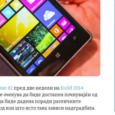
ne 8.1
пред две недели на
Build 2014
е очекува да биде достапен почнувајќи од
 да биде дадена поради различните
од кои што исто така зависи надградбата.