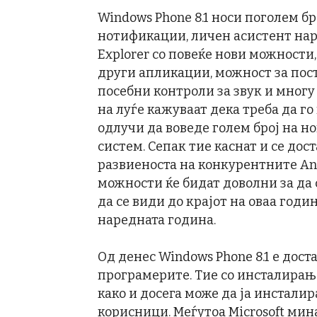
Windows Phone 8.1 носи поголем бр
нотификации, личен асистент нареч
Explorer со повеќе нови можности,
други апликации, можност за пос
посебни контроли за звук и многу 
на луѓе кажуваат дека треба да го 
одлучи да воведе голем број на н
систем. Сепак тие каснат и се дос
развиеноста на конкурентните An
можности ќе бидат доволни за да 
да се види до крајот на оваа година
наредната година.
Од денес Windows Phone 8.1 е дос
програмерите. Тие со инсталирање 
како и досега може да ја инсталир
корисници. Меѓутоа Microsoft мин