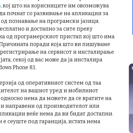
o
, кој што на корисниците им овозможува
да почнат со развивање на апликации за
 од познавање на програмски јазици.
бесплатно и достапно за сите преку
лика од програмерскиот пристап кој што има
 Причината поради која што ви пишуваме
со регистрирање на сервисот и инсталирање
јата, секој од вас може да ја инсталира
ows Phone 8.1.
ерзија од оперативниот систем од таа
дителот на вашиот уред и мобилниот
 односно нема да можете да се вратите на
ени направени од производителот или
пликации веќе нема да ви бидат достапни.
 е сеуште под гаранција, истата нема