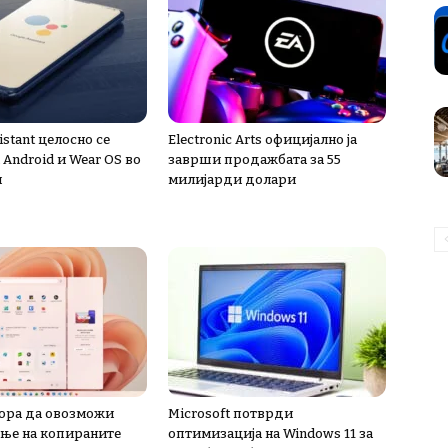
istant целосно се
Electronic Arts официјално ја
 Android и Wear OS во
заврши продажбата за 55
и
милијарди долари
мора да овозможи
Microsoft потврди
ње на копираните
оптимизација на Windows 11 за