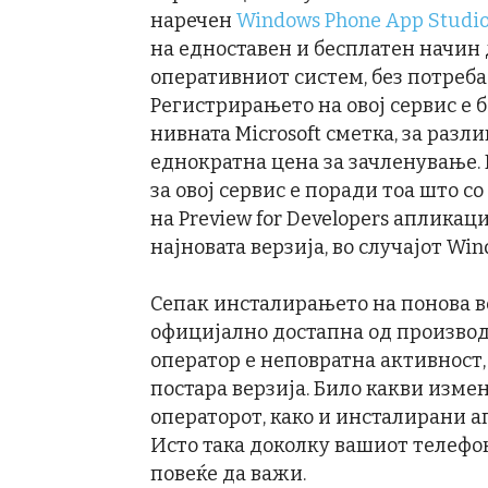
наречен
Windows Phone App Studi
на едноставен и бесплатен начин 
оперативниот систем, без потреба
Регистрирањето на овој сервис е 
нивната Microsoft сметка, за раз
еднократна цена за зачленување.
за овој сервис е поради тоа што 
на Preview for Developers апликаци
најновата верзија, во случајот Wind
Сепак инсталирањето на понова в
официјално достапна од произво
оператор е неповратна активност,
постара верзија. Било какви изм
операторот, како и инсталирани а
Исто така доколку вашиот телефон
повеќе да важи.