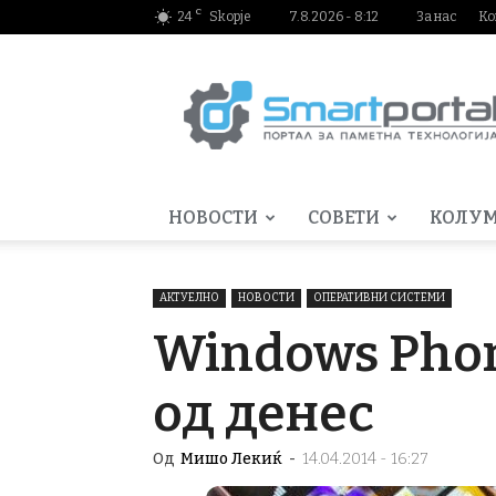
C
24
Skopje
7.8.2026 - 8:12
За нас
Ко
Smartportal.mk
НОВОСТИ
СОВЕТИ
КОЛУ
АКТУЕЛНО
НОВОСТИ
ОПЕРАТИВНИ СИСТЕМИ
Windows Phon
од денес
Од
Мишо Лекиќ
-
14.04.2014 - 16:27