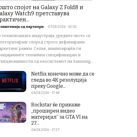
ошто спојот на Galaxy Z Fold8 и
alaxy Watch9 претставува
рактичен...
општенија од партнери
-
07.08.2026 - 10:02
о технолошката индустрија, уредите често се
атегоризираат според строго дефинирани
аркетинг рамки. Сепак, анализирајќи ги
фицијалните технички спецификации и
ункционалности од екосистемот на Samsung,...
Netflix конечно може да се
гледа во 4K резолуција
преку Google...
06.08.2026 - 17:44
Rockstar ќе прикаже
„проширен видео
материјал“ за GTA VI на
27...
06.08.2026 - 17:27