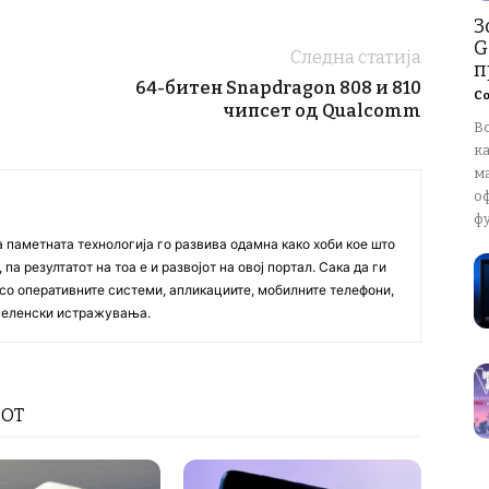
З
G
Следна статија
п
64-битен Snapdragon 808 и 810
Со
чипсет од Qualcomm
В
к
м
о
ф
а паметната технологија го развива одамна како хоби кое што
па резултатот на тоа е и развојот на овој портал. Сака да ги
со оперативните системи, апликациите, мобилните телефони,
вселенски истражувања.
РОТ