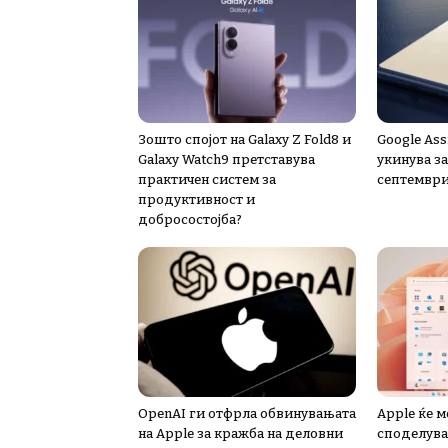
Зошто спојот на Galaxy Z Fold8 и
Google Ass
Galaxy Watch9 претставува
укинува за
практичен систем за
септемвр
продуктивност и
добросостојба?
OpenAI ги отфрла обвинувањата
Apple ќе 
на Apple за кражба на деловни
споделува