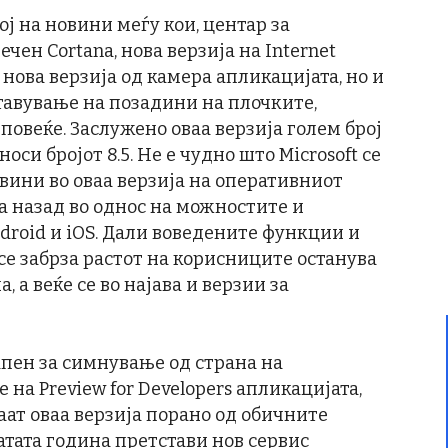
ој на новини меѓу кои, центар за
ен Cortana, нова верзија на Internet
 нова верзија од камера апликацијата, но и
тавување на позадини на плочките,
повеќе. Заслужено оваа верзија голем број
носи бројот 8.5. Не е чудно што Microsoft се
овини во оваа верзија на оперативниот
та назад во однос на можностите и
droid и iOS. Дали воведените функции и
се забрза растот на корисниците останува
, а веќе се во најава и верзии за
тапен за симнување од страна на
на Preview for Developers апликацијата,
аат оваа верзија порано од обичните
атата година претстави нов сервис