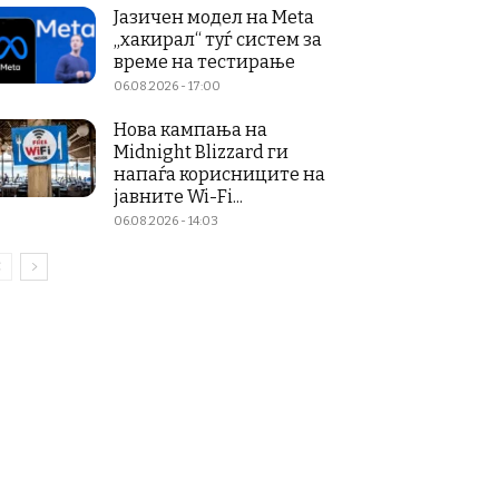
Јазичен модел на Meta
„хакирал“ туѓ систем за
време на тестирање
06.08.2026 - 17:00
Нова кампања на
Midnight Blizzard ги
напаѓа корисниците на
јавните Wi-Fi...
06.08.2026 - 14:03