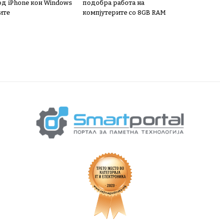
од iPhone кон Windows
подобра работа на
ите
компјутерите со 8GB RAM