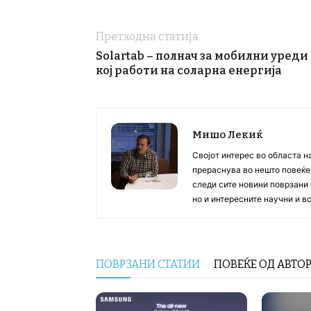
Претходна статија
Solartab – полнач за мобилни уреди
кој работи на соларна енергија
Мишо Лекиќ
Својот интерес во областа н
прераснува во нешто повеќе, 
следи сите новини поврзани 
но и интересните научни и 
ПОВРЗАНИ СТАТИИ
ПОВЕЌЕ ОД АВТО