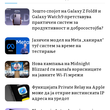
Зошто спојот на Galaxy Z Fold8 и
Galaxy Watch9 претставува
практичен систем за
продуктивност и добросостојба?
Јазичен модел на Meta „хакирал“
туѓ систем за време на
тестирање
Нова кампања на Midnight
Blizzard ги напаѓа корисниците
на јавните Wi-Fi мрежи
Функцијата Private Relay на Apple
може да ја открие вистинската IP
адреса на уредот