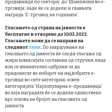
продавници по сектори’, до ‘Шампиони во е-
трговија’, каде ќе се додели и главната
награда ‘Е-трговец на годината’.
Гласањето од страна на јавноста е
бесплатно и отворено до 10.02.2022.
Гласањето може да се направи на
следниот
линк
.
По завршување на
гласањето од јавноста ќе следи гласање од
жири комисијата составена од стручни лица
кои се внимателно одбрани за да
придонесат во изборот на најдобрите е-
трговци во сите категории, освен
категоријата ‘Најпопуларна е-продавница’
во која наградата ќе се додели единствено
врз основа на бројот на гласовите од
јавноста.