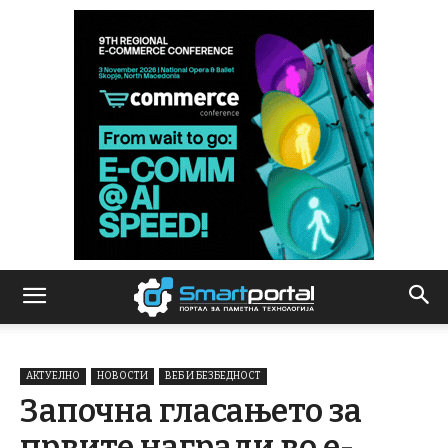
АКТУЕЛНО
НОВОСТИ
ВЕБ И БЕЗБЕДНОСТ
Започна гласањето за
првите награди во е-