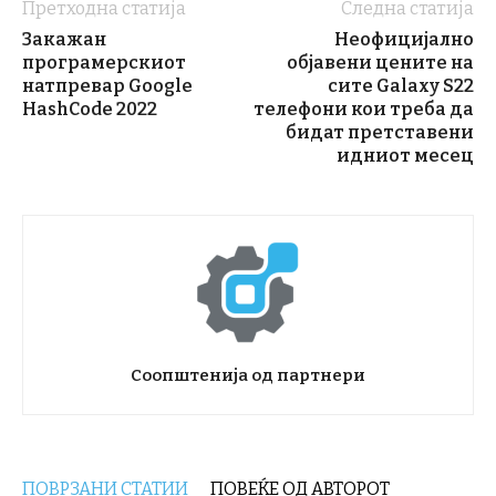
Претходна статија
Следна статија
Закажан
Неофицијално
програмерскиот
објавени цените на
натпревар Google
сите Galaxy S22
HashCode 2022
телефони кои треба да
бидат претставени
идниот месец
Соопштенија од партнери
ПОВРЗАНИ СТАТИИ
ПОВЕЌЕ ОД АВТОРОТ