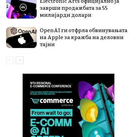
Electronic Arts официјално ја
заврши продажбата за 55
милијарди долари
OpenAI ги отфрла обвинувањата
на Apple за кражба на деловни
тајни