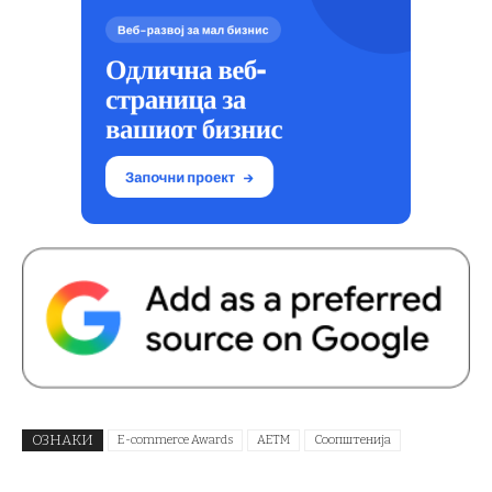
ОЗНАКИ
E-commerce Awards
АЕТМ
Соопштенија