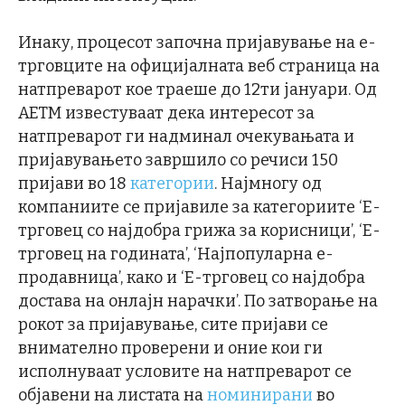
Инаку, процесот започна пријавување на е-
трговците на официјалната веб страница на
натпреварот кое траеше до 12ти јануари. Од
АЕТМ известуваат дека интересот за
натпреварот ги надминал очекувањата и
пријавувањето завршило со речиси 150
пријави во 18
категории
. Најмногу од
компаниите се пријавиле за категориите ‘Е-
трговец со најдобра грижа за корисници’, ‘Е-
трговец на годината’, ‘Најпопуларна е-
продавница’, како и ‘Е-трговец со најдобра
достава на онлајн нарачки’. По затворање на
рокот за пријавување, сите пријави се
внимателно проверени и оние кои ги
исполнуваат условите на натпреварот се
објавени на листата на
номиниран
и
во