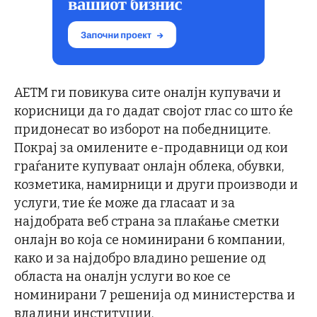
АЕТМ ги повикува сите оналјн купувачи и
корисници да го дадат својот глас со што ќе
придонесат во изборот на победниците.
Покрај за омилените е-продавници од кои
граѓаните купуваат онлајн облека, обувки,
козметика, намирници и други производи и
услуги, тие ќе може да гласаат и за
најдобрата веб страна за плаќање сметки
онлајн во која се номинирани 6 компании,
како и за најдобро владино решение од
областа на оналјн услуги во кое се
номинирани 7 решенија од министерства и
владини институции.