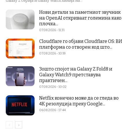
Galaxy Z серија и Galaxy Watch линија на...
Нови детали за паметниот звучник
на OpenAI откриваат големина како
плочка...
07.08.2026 - 11:31
Cloudflare го објави Cloudflare OS: ВИ
платформа со отворен код што...
07.08.2026 - 10:59
Зошто спојот на Galaxy Z Fold8 и
Galaxy Watch9 претставува
практичен...
07.08.2026 - 10:02
Netflix конечно може да се гледа во
4K резолуција преку Google...
06.08.2026 - 17:44