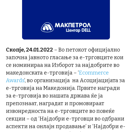
Скопје, 24.01.2022
– Во петокот официјално
започна јавното гласање за е-трговците кои
се номинираа на Изборот за најдобрите во
македонската е-трговија – ‘
Ecommerce
Awards
’, во организација на Асоцијацијата за
е-трговија на Македонија. Првите награди
за е-трговија во нашата држава ќе ја
препознаат, наградат и промовираат
извонредноста на е-трговците во повеќе
секции – од ‘Најдобри е-трговци во одбрани
аспекти на онлајн продавање’ и ‘Најдобри е-