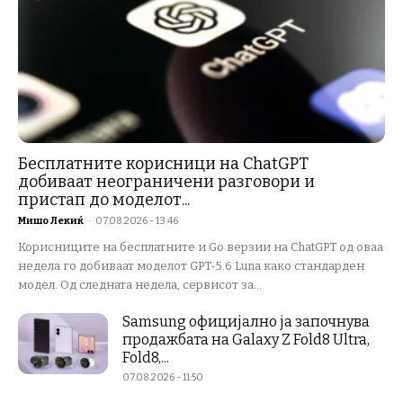
Бесплатните корисници на ChatGPT
добиваат неограничени разговори и
пристап до моделот...
Мишо Лекиќ
-
07.08.2026 - 13:46
Корисниците на бесплатните и Go верзии на ChatGPT од оваа
недела го добиваат моделот GPT-5.6 Luna како стандарден
модел. Од следната недела, сервисот за...
Samsung официјално ја започнува
продажбата на Galaxy Z Fold8 Ultra,
Fold8,...
07.08.2026 - 11:50