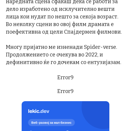
наредната сцена сфаќаш дека се работи за
дело изработено од исклучително вешти
лица кои нудат по нешто за секоја возраст.
Во неколку сцени во овој филм драмата е
поефективна од цели Спајдермен филмови.
Многу пријатно ме изненади Spider-verse.
Продолжението се очекува во 2022, и
дефинитивно ќе го дочекам со ентузијазам.
Error9
Error9