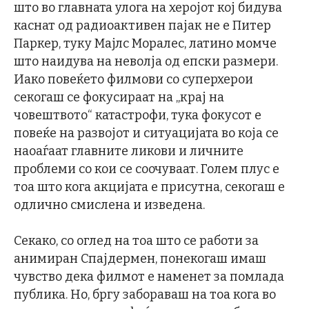
што во главната улога на херојот кој бидува
каснат од радиоактивен пајак не е Питер
Паркер, туку Мајлс Моралес, латино момче
што наидува на неволја од епски размери.
Иако повеќето филмови со суперхерои
секогаш се фокусираат на „крај на
човештвото“ катастрофи, тука фокусот е
повеќе на развојот и ситуацијата во која се
наоаѓаат главните ликови и личните
проблеми со кои се соочуваат. Голем плус е
тоа што кога акцијата е присутна, секогаш е
одлично смислена и изведена.
Секако, со оглед на тоа што се работи за
анимиран Спајдермен, понекогаш имаш
чувство дека филмот е наменет за помлада
публика. Но, бргу забораваш на тоа кога во