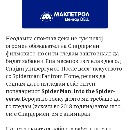
Неодамна спомнав дека не сум некој
огромен обожавател на Спајдермен
филмовите, но си ги следам зашто знаат да
бидат забавни. Епа месецов изгледав два од
Спајди универзумот. После „мех“ искуството
со Spiderman: Far from Home, решив да
седнам да го изгледам веќе ептен
популарниот
Spider Man: Into the Spider-
verse
. Веројатно толку долго ми требаше да
го гледам (искочи во 2018 година) затоа што
ем е Спајдермен, ем е анимиран.
Но, поттикнат од добрите работи што ги