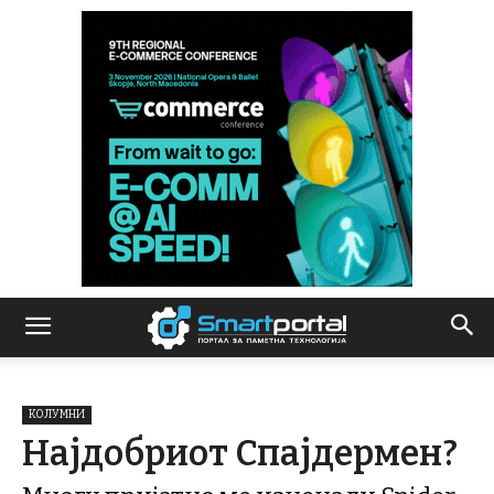
КОЛУМНИ
Најдобриот Спајдермен?