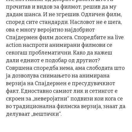
прочитав и видов за филмот, решив да му
дадам шанса. И не згрешив. Одличен филм,
според сите стандарди. Насловот не е шега,
ова е многу веројатно најдобриот
Спајдермен филм досега. Споредбите на live
action наспроти анимирани филмови се
секогаш проблематични. Како да кажеш
дали едниот е подобар од другиот?
Совршена споредба нема, ама слободата што
ја дозволува снимањето на анимирана
верзија на Спајдермен е пресудувачкиот
факт. Едноставно самиот лик и сетингот е
скроен за „неверојатни“ подвизи кои кога се
во традиционална филмска верзија, знаат да
делуваат „вештачки“.