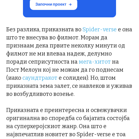
Без разлика, приказната во
Spider-verse
е она
што те внесува во филмот. Морам да
признаам дека првите неколку минути од
филмот не ми влеваа надеж, делумно
поради сеприсутноста на
мега-хитот
на
Пост Мелоун кој не можам да го поднесам
(иако
саундтракот
е солиден). Но, штом
приказната зема залет, се навлеков и уживав
во возбудливото возење.
Приказната е преинтересна и освежувачки
оригинална во споредба со бајатата состојба
на суперхеројскиот жанр. Она што е
највпечатлив новитет во Spider-verse е тоа