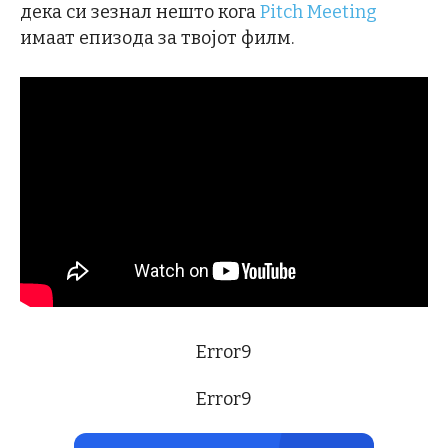
дека си зезнал нешто кога
Pitch Meeting
имаат епизода за твојот филм.
Error9
Error9