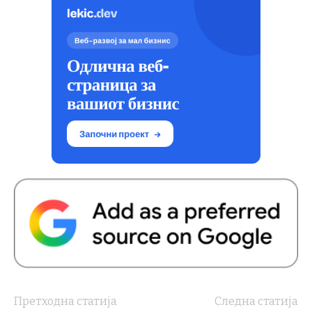
Претходна статија
Следна статија