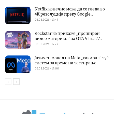
Netflix конечно може да се гледа во
4K резолуција преку Google...
06.08.2026 - 17:44
Rockstar ќе прикаже „проширен
видео материјал“ за GTA VI на 27...
06.08.2026 - 17:27
Јазичен модел на Meta „хакирал“ туѓ
систем за време на тестирање
06.08.2026 - 17:00