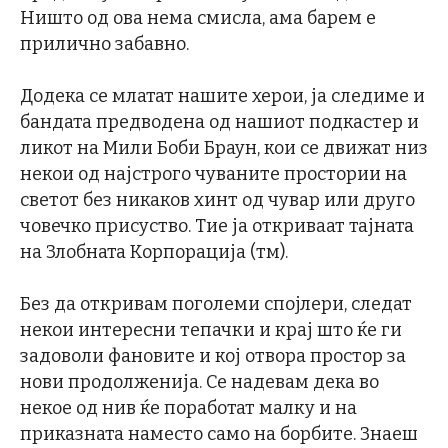
Ништо од ова нема смисла, ама барем е
прилично забавно.
Додека се млатат нашите херои, ја следиме и
бандата предводена од нашиот подкастер и
ликот на Мили Боби Браун, кои се движат низ
некои од најстрого чуваните простории на
светот без никаков хинт од чувар или друго
човечко присуство. Тие ја откриваат тајната
на Злобната Корпорација (тм).
Без да откривам поголеми спојлери, следат
некои интересни тепачки и крај што ќе ги
задоволи фановите и кој отвора простор за
нови продолженија. Се надевам дека во
некое од нив ќе поработат малку и на
приказната наместо само на борбите. Знаеш