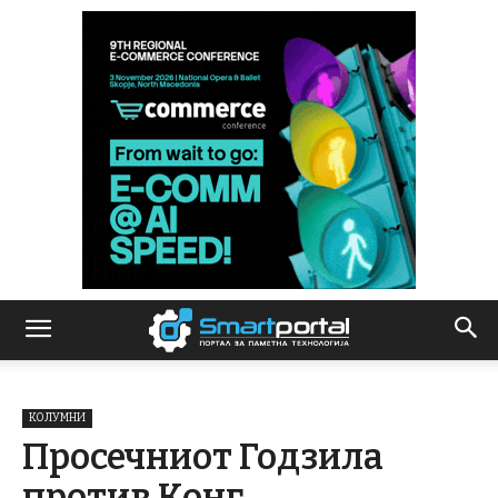
КОЛУМНИ
Просечниот Годзила
против Конг