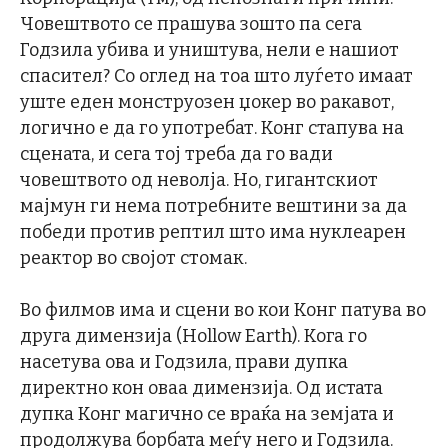
Човештвото се прашува зошто па сега
Годзила убива и уништува, нели е нашиот
спасител? Со оглед на тоа што луѓето имаат
уште еден монструозен џокер во ракавот,
логично е да го употребат. Конг стапува на
сцената, и сега тој треба да го вади
човештвото од неволја. Но, гигантскиот
мајмун ги нема потребните вештини за да
победи против рептил што има нуклеарен
реактор во својот стомак.
Во филмов има и сцени во кои Конг патува во
друга димензија (Hollow Earth). Кога го
насетува ова и Годзила, прави дупка
директно кон оваа димензија. Од истата
дупка Конг магично се враќа на земјата и
продолжува борбата меѓу него и Годзила.