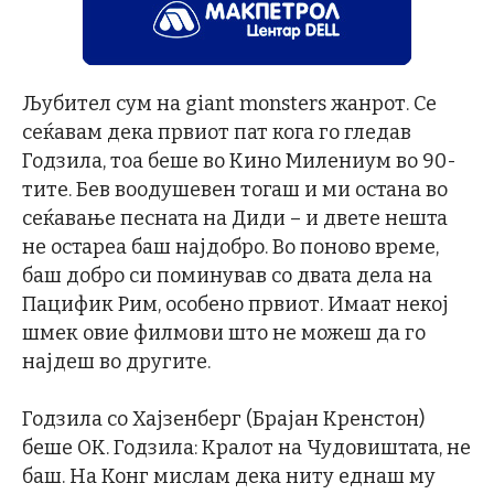
Љубител сум на giant monsters жанрот. Се
сеќавам дека првиот пат кога го гледав
Годзила, тоа беше во Кино Милениум во 90-
тите. Бев воодушевен тогаш и ми остана во
сеќавање песната на Диди – и двете нешта
не остареа баш најдобро. Во поново време,
баш добро си поминував со двата дела на
Пацифик Рим, особено првиот. Имаат некој
шмек овие филмови што не можеш да го
најдеш во другите.
Годзила со Хајзенберг (Брајан Кренстон)
беше ОК. Годзила: Кралот на Чудовиштата, не
баш. На Конг мислам дека ниту еднаш му