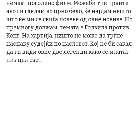
немаат погодено филм. Можеби тие првите
ако ги гледам во црно бело, ќе најдам нешто
што ќе ми се свиѓа повеќе од овие новиве. Но,
премногу должам, темата е Годзила против
Конг. На хартија, ништо не може да тргне
наопаку судејќи по насловот. Кој не би сакал
да ги види овие две легенди како се млатат
низ цел свет.