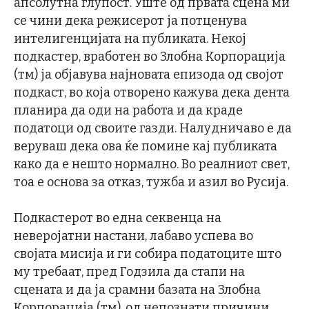
апсолутна глупост. Уште од првата сцена ми
се чини дека режисерот ја потценува
интелигенцијата на публиката. Некој
подкастер, вработен во Злобна Корпорација
(тм) ја објавува најновата епизода од својот
подкаст, во која отворено кажува дека дента
планира да оди на работа и да краде
податоци од своите газди. Налудничаво е да
веруваш дека ова ќе помине кај публиката
како да е нешто нормално. Во реалниот свет,
тоа е основа за отказ, тужба и азил во Русија.
Подкастерот во една секвенца на
неверојатни настани, лабаво успева во
својата мисија и ги собира податоците што
му требаат, пред Годзила да стапи на
сцената и да ја срамни базата на Злобна
Корпорација (тм), од непознати причини.