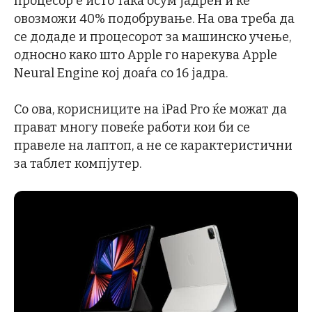
процесор е исто така осум јадрен и ќе
овозможи 40% подобрување. На ова треба да
се додаде и процесорот за машинско учење,
односно како што Apple го нарекува Apple
Neural Engine кој доаѓа со 16 јадра.
Со ова, корисниците на iPad Pro ќе можат да
прават многу повеќе работи кои би се
правеле на лаптоп, а не се карактеристични
за таблет компјутер.