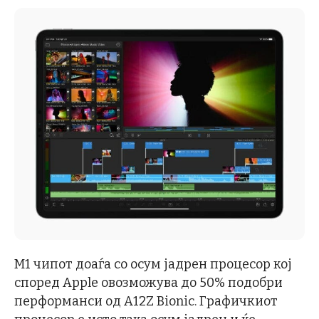
M1 чипот доаѓа со осум јадрен процесор кој
според Apple овозможува до 50% подобри
перформанси од A12Z Bionic. Графичкиот