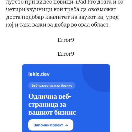
луѓето при видео повици. iPad Pro доаѓа и со
четири звучници кои треба да овозможат
доста подобар квалитет на звукот кај уред
кој и така важи за добар во оваа област.
Error9
Error9