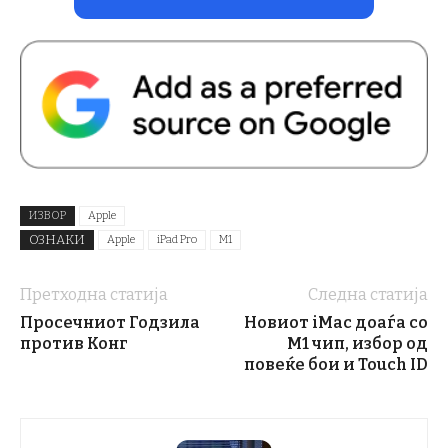
ИЗВОР
Apple
ОЗНАКИ
Apple
iPad Pro
M1
Претходна статија
Следна статија
Просечниот Годзила
Новиот iMac доаѓа со
против Конг
M1 чип, избор од
повеќе бои и Touch ID