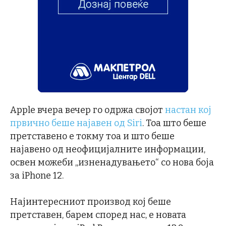
Apple вчера вечер го одржа својот
настан кој
првично беше најавен од Siri
. Тоа што беше
претставено е токму тоа и што беше
најавено од неофицијалните информации,
освен можеби „изненадувањето“ со нова боја
за iPhone 12.
Најинтересниот производ кој беше
претставен, барем според нас, е новата