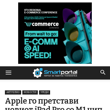
АКТУЕЛНО
НОВОСТИ
УРЕДИ
Apple го претстави
новиот iPad Pro со М1 чип