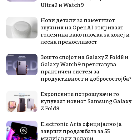
Ultra2 и Watch9
Нови детали за паметниот
звучник на OpenAI откриваат
големина како плочка за хокеј и
лесна преносливост
Зошто спојот на Galaxy Z Fold8 и
Galaxy Watch9 претставува
практичен систем за
продуктивност и добросостојба?
Европските потрошувачи го
купуваат новиот Samsung Galaxy
Z Fold8
Electronic Arts официјално ја
заврши продажбата за 55
милијарди долари