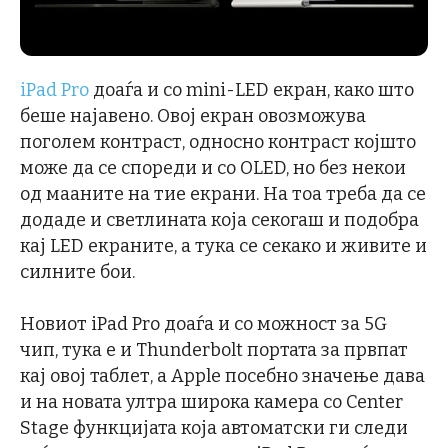
iPad Pro
доаѓа и со mini-LED екран, како што
беше најавено. Овој екран овозможува
поголем контраст, односно контраст којшто
може да се спореди и со OLED, но без некои
од мааните на тие екрани. На тоа треба да се
додаде и светлината која секогаш и подобра
кај LED екраните, а тука се секако и живите и
силните бои.
Новиот iPad Pro доаѓа и со можност за 5G
чип, тука е и Thunderbolt портата за првпат
кај овој таблет, а Apple посебно значење дава
и на новата ултра широка камера со Center
Stage функцијата која автоматски ги следи