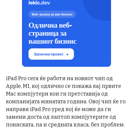
iPad Pro сега ќе работи на новиот чип од
Apple, М1, кој одлично се покажа кај првите
Mac компјутери кои ги претставија од
компанијата минатата година. Овој чип ќе го
направи iPad Pro уред кој ќе може да ги
замени доста од лаптоп компјутерите од
пониската, па и средната класа, без проблем.