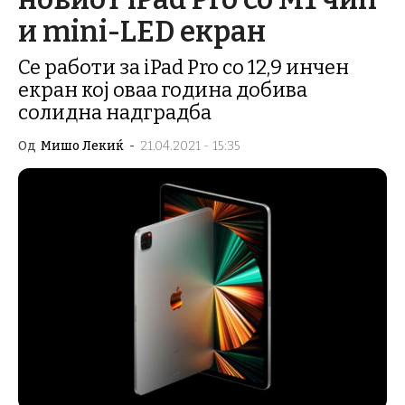
и mini-LED екран
Се работи за iPad Pro со 12,9 инчен
екран кој оваа година добива
солидна надградба
Од
Мишо Лекиќ
-
21.04.2021 - 15:35