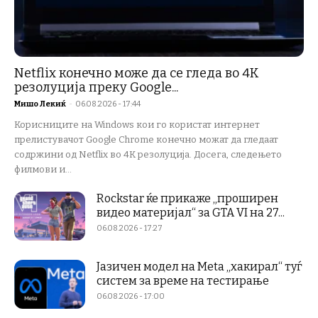
Netflix конечно може да се гледа во 4K
резолуција преку Google...
Мишо Лекиќ
-
06.08.2026 - 17:44
Корисниците на Windows кои го користат интернет
прелистувачот Google Chrome конечно можат да гледаат
содржини од Netflix во 4K резолуција. Досега, следењето
филмови и...
Rockstar ќе прикаже „проширен
видео материјал“ за GTA VI на 27...
06.08.2026 - 17:27
Јазичен модел на Meta „хакирал“ туѓ
систем за време на тестирање
06.08.2026 - 17:00