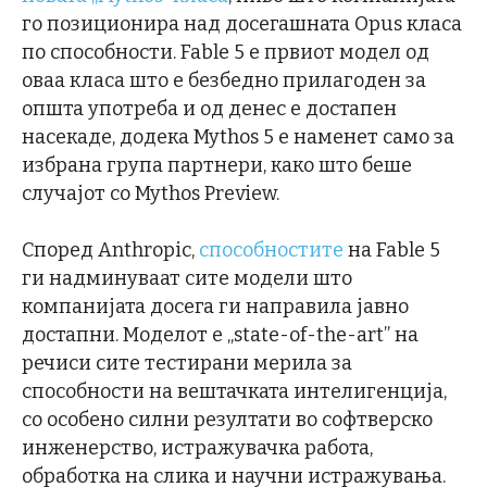
го позиционира над досегашната Opus класа
по способности. Fable 5 е првиот модел од
оваа класа што е безбедно прилагоден за
општа употреба и од денес е достапен
насекаде, додека Mythos 5 е наменет само за
избрана група партнери, како што беше
случајот со Mythos Preview.
Според Anthropic,
способностите
на Fable 5
ги надминуваат сите модели што
компанијата досега ги направила јавно
достапни. Моделот е „state-of-the-art” на
речиси сите тестирани мерила за
способности на вештачката интелигенција,
со особено силни резултати во софтверско
инженерство, истражувачка работа,
обработка на слика и научни истражувања.