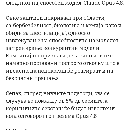
следниот најспособен модел, Claude Opus 4.8.
Овие заштити покриваат три области,
сајбербезбедност, биологија и хемија, како и
обиди за „дестилација”, односно
извлекување на способностите на моделот
за тренирање конкурентни модели.
Компанијата признава дека заштитите се
намерно поставени построго отколку што е
идеално, па понекогаш ќе реагираат и на
безопасни прашања.
Сепак, според нивните податоци, ова се
случува во помалку од 5% од сесиите, а
корисниците секогаш ќе бидат известени
кога одговорот го презема Opus 4.8.