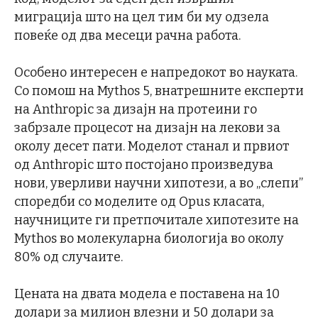
миграција што на цел тим би му одзела
повеќе од два месеци рачна работа.
Особено интересен е напредокот во науката.
Со помош на Mythos 5, внатрешните експерти
на Anthropic за дизајн на протеини го
забрзале процесот на дизајн на лекови за
околу десет пати. Моделот станал и првиот
од Anthropic што постојано произведува
нови, уверливи научни хипотези, а во „слепи”
споредби со моделите од Opus класата,
научниците ги претпочитале хипотезите на
Mythos во молекуларна биологија во околу
80% од случаите.
Цената на двата модела е поставена на 10
долари за милион влезни и 50 долари за