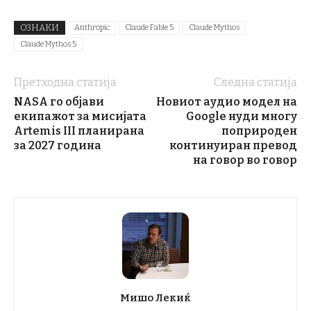
ОЗНАКИ
Anthropic
Claude Fable 5
Claude Mythos
Claude Mythos 5
Претходна статија
Следна статија
NASA го објави
Новиот аудио модел на
екипажот за мисијата
Google нуди многу
Artemis III планирана
поприроден
за 2027 година
континуиран превод
на говор во говор
Мишо Лекиќ