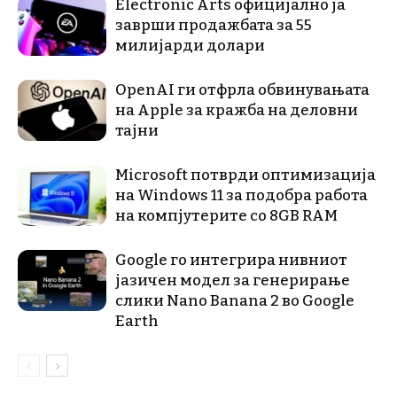
Electronic Arts официјално ја
заврши продажбата за 55
милијарди долари
OpenAI ги отфрла обвинувањата
на Apple за кражба на деловни
тајни
Microsoft потврди оптимизација
на Windows 11 за подобра работа
на компјутерите со 8GB RAM
Google го интегрира нивниот
јазичен модел за генерирање
слики Nano Banana 2 во Google
Earth