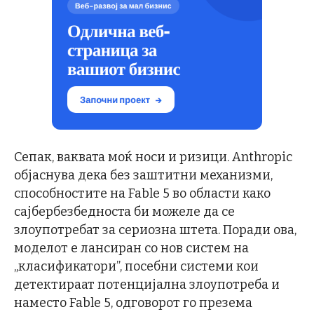
Сепак, ваквата моќ носи и ризици. Anthropic
објаснува дека без заштитни механизми,
способностите на Fable 5 во области како
сајбербезбедноста би можеле да се
злоупотребат за сериозна штета. Поради ова,
моделот е лансиран со нов систем на
„класификатори”, посебни системи кои
детектираат потенцијална злоупотреба и
наместо Fable 5, одговорот го презема