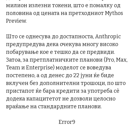
милион излезни токени, што е помалку од
половина од цената на претходниот Mythos
Preview.
Што се однесува до достапноста, Anthropic
предупредува дека очекува многу високо
побарување кое е тешко да се предвиди.
Затоа, за претплатничките планови (Pro, Max,
Team и Enterprise) моделот се воведува
постепено, а од денес до 22 јуни ќе биде
вклучен без дополнителни трошоци, по што
пристапот ќе бара кредити за употреба сè
додека капацитетот не дозволи целосно
враќање на стандардните планови.
Error9