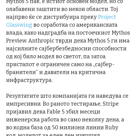
Mythos 5 пак, е истиот основен модел, но со
олабавени заштити во некои области. Тој
најпрво ќе се дистрибуира преку
Project
Glasswing
во соработка со американската
влада, како надградба на постоечкиот Mythos
Preview. Anthropic тврди дека Mythos 5 ги има
најсилните сајбербезбедносни способности
од кој било модел во светот, па затоа
пристапот е ограничен само на „сајбер-
бранители“ и даватели на критична
инфраструктура.
Резултатите што компанијата ги наведува се
импресивни. Во раното тестирање, Stripe
пријавил дека Fable 5 збил месеци
инженерска работа во само неколку дена, а
во кодна база од 50 милиони линии Ruby
код, моделот за еден ден извршил