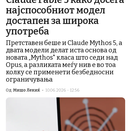
најспособниот модел
достапен за широка
употреба
Претставен беше и Claude Mythos 5, а
двата модели делат иста основа од
новата „Mythos" класа што седи над
Opus, а разликата меѓу нив е во тоа
колку се применети безбедносни
ограничувања
Од
Мишо Лекиќ
-
10.06.2026 - 12:56