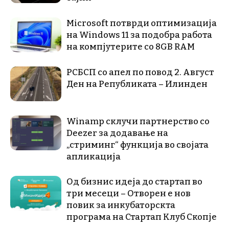
Microsoft потврди оптимизација
на Windows 11 за подобра работа
на компјутерите со 8GB RAM
РСБСП со апел по повод 2. Август
Ден на Републиката – Илинден
Winamp склучи партнерство со
Deezer за додавање на
„стриминг“ функција во својата
апликација
Од бизнис идеја до стартап во
три месеци – Отворен е нов
повик за инкубаторскта
програма на Стартап Клуб Скопје