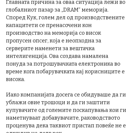
Главната причина за оваа ситуација лежи во
глобалниот пазар за „DRAM“ меморија.
Според Кук, голем дел од производствените
капацитети се пренасочени кон
производство на меморија со висок
пропусен опсег, која е неопходна за
серверите наменети за вештачка
интелигенција. Ова создава намалена
понуда за потрошувачката електроника во
време кога побарувачката кај корисниците е
висока.
Иако компанијата досега се обидуваше да ги
ублажи овие трошоци и да ги заштити
купувачите од големите поскапувања кои ги
наметнуваат добавувачите, раководството
проценува дека таквиот пристап повеќе не е