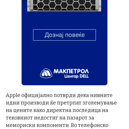
Apple официјално потврди дека нивните
идни производи ќе претрпат зголемување
на цените како директна последица на
тековниот недостиг на пазарот за
мемориски компоненти. Во телефонско