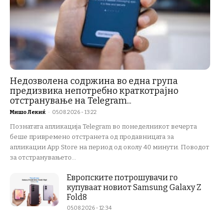
Недозволена содржина во една група
предизвика непотребно краткотрајно
отстранување на Telegram...
Мишо Лекиќ
-
05.08.2026 - 13:22
Познатата апликација Telegram во понеделникот вечерта
беше привремено отстранета од продавницата за
апликации App Store на период од околу 40 минути. Поводот
за отстранувањето...
Европските потрошувачи го
купуваат новиот Samsung Galaxy Z
Fold8
05.08.2026 - 12:34