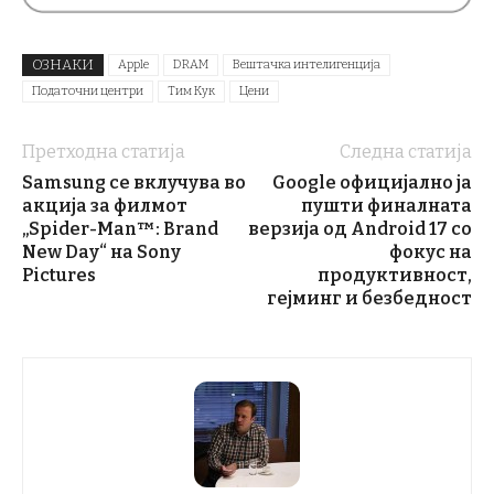
ОЗНАКИ
Apple
DRAM
Вештачка интелигенција
Податочни центри
Тим Кук
Цени
Претходна статија
Следна статија
Samsung се вклучува во
Google официјално ја
акција за филмот
пушти финалната
„Spider-Man™: Brand
верзија од Android 17 со
New Day“ на Sony
фокус на
Pictures
продуктивност,
гејминг и безбедност