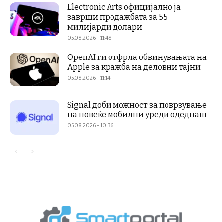
Electronic Arts официјално ја
заврши продажбата за 55
милијарди долари
05.08.2026 - 11:48
OpenAI ги отфрла обвинувањата на
Apple за кражба на деловни тајни
05.08.2026 - 11:14
Signal доби можност за поврзување
на повеќе мобилни уреди одеднаш
05.08.2026 - 10:36