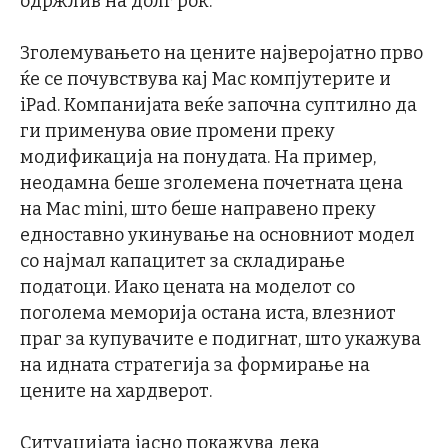
одржлив на долг рок.
Зголемувањето на цените најверојатно прво
ќе се почувствува кај Mac компјутерите и
iPad. Компанијата веќе започна суптилно да
ги применува овие промени преку
модификација на понудата. На пример,
неодамна беше зголемена почетната цена
на Mac mini, што беше направено преку
едноставно укинување на основниот модел
со најмал капацитет за складирање
податоци. Иако цената на моделот со
поголема меморија остана иста, влезниот
праг за купувачите е подигнат, што укажува
на идната стратегија за формирање на
цените на хардверот.
Ситуацијата јасно покажува дека