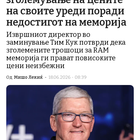
на своите уреди поради
недостигот на меморија
Извршниот директор во
заминување Тим Кук потврди дека
зголемените трошоци за RAM
меморија ги прават повисоките
цени неизбежни
Од
Мишо Лекиќ
-
18.06.2026 - 08:39