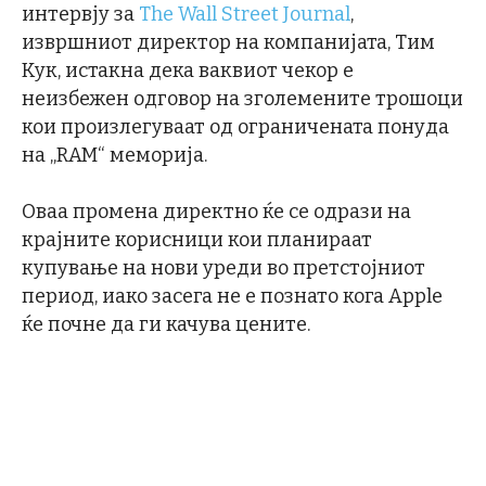
интервју за
The Wall Street Journal
,
извршниот директор на компанијата, Тим
Кук, истакна дека ваквиот чекор е
неизбежен одговор на зголемените трошоци
кои произлегуваат од ограничената понуда
на „RAM“ меморија.
Оваа промена директно ќе се одрази на
крајните корисници кои планираат
купување на нови уреди во претстојниот
период, иако засега не е познато кога Apple
ќе почне да ги качува цените.