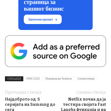
ОЗНАКИ
MWC 2022
Македонски Телеком
Соопштенија
Претходна статија
Следна статија
Најдоброто од S
Netflix почна да ја
серијата на Samsung до
тестира својата Fast
сега
Laughs функција и на