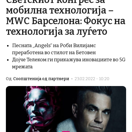
мобилна технологија –
MWC Барселона: Фокус на
технологија за луѓето
Песната „Angels“ на Роби Вилијамс
преработена во стилот на Бетовен
Дојче Телеком ги прикажува иновациите во 5G
мрежата
Од
Соопштенија од партнери
-
23.02.2022 - 10:20