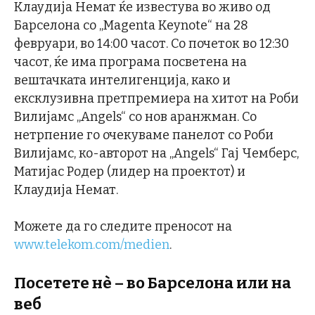
Клаудија Немат ќе известува во живо од
Барселона со „Magenta Keynote“ на 28
февруари, во 14:00 часот. Со почеток во 12:30
часот, ќе има програма посветена на
вештачката интелигенција, како и
ексклузивна претпремиера на хитот на Роби
Вилијамс „Angels“ со нов аранжман. Со
нетрпение го очекуваме панелот со Роби
Вилијамс, ко-авторот на „Angels“ Гај Чемберс,
Матијас Родер (лидер на проектот) и
Клаудија Немат.
Можете да го следите преносот на
www.telekom.com/medien
.
Посетете нè – во Барселона или на
веб