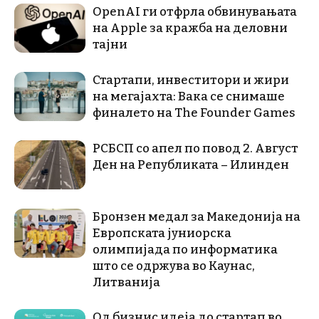
OpenAI ги отфрла обвинувањата
на Apple за кражба на деловни
тајни
Стартапи, инвеститори и жири
на мегајахта: Вака се снимаше
финалето на The Founder Games
РСБСП со апел по повод 2. Август
Ден на Републиката – Илинден
Бронзен медал за Македонија на
Европската јуниорска
олимпијада по информатика
што се одржува во Каунас,
Литванија
Од бизнис идеја до стартап во