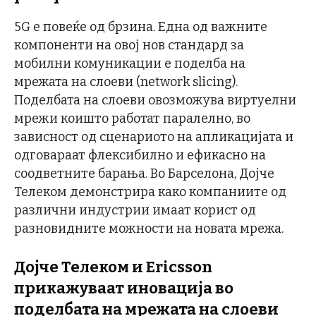
5G е повеќе од брзина. Една од важните
компоненти на овој нов стандард за
мобилни комуникации е поделба на
мрежата на слоеви (network slicing).
Поделбата на слоеви овозможува виртуелни
мрежи коишто работат паралелно, во
зависност од сценариото на апликацијата и
одговараат флексибилно и ефикасно на
соодветните барања. Во Барселона, Дојче
Телеком демонстрира како компаниите од
различни индустрии имаат корист од
разновидните можности на новата мрежа.
Дојче Телеком и Ericsson
прикажуваат иновација во
поделбата на мрежата на слоеви