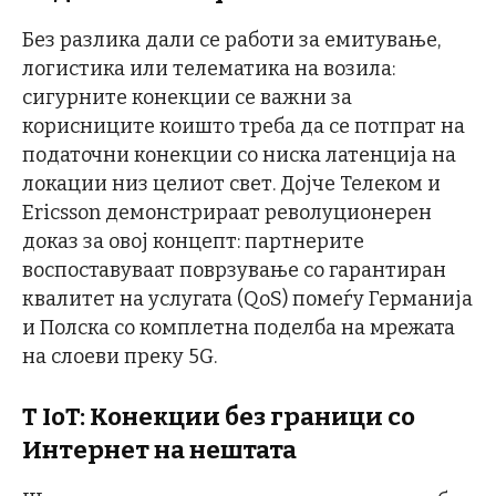
Без разлика дали се работи за емитување,
логистика или телематика на возила:
сигурните конекции се важни за
корисниците коишто треба да се потпрат на
податочни конекции со ниска латенција на
локации низ целиот свет. Дојче Телеком и
Ericsson демонстрираат револуционерен
доказ за овој концепт: партнерите
воспоставуваат поврзување со гарантиран
квалитет на услугата (QoS) помеѓу Германија
и Полска со комплетна поделба на мрежата
на слоеви преку 5G.
T IoT: Конекции без граници со
Интернет на нештата