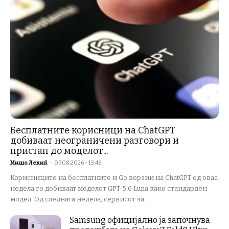
Бесплатните корисници на ChatGPT
добиваат неограничени разговори и
пристап до моделот...
Мишо Лекиќ
-
07.08.2026 - 13:46
Корисниците на бесплатните и Go верзии на ChatGPT од оваа
недела го добиваат моделот GPT-5.6 Luna како стандарден
модел. Од следната недела, сервисот за...
Samsung официјално ја започнува