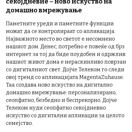
секојдневие – ново искуство на
домашно вмрежување
Паметните уреди и паметните функции
можат да се контролираат со апликација.
Најважното место во светот е несомнено
нашиот дом. Денес, потребно е повеќе од брз
интернет за тој да биде поудобен и одржлив:
нашиот живот дома е нераскинливо поврзан
со дигиталниот свет. Дојче Телеком го следи
овој тренд со апликацијата MagentaZuhause.
Таа создава ново искуство на дигитално
домашно вмрежување: персонализирано,
сеопфатно, безбедно и беспрекорно. Дојче
Телеком нуди сеопфатно секојдневно
искуство со дигитални апликации за целото
семејство.