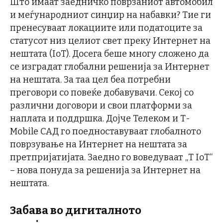
Што имаат заедничко поврзаниот автомобил
и меѓународниот синџир на набавки? Тие ги
пренесуваат локациите или податоците за
статусот низ целиот свет преку Интернет на
нештата (IoT). Досега беше многу сложено да
се изградат глобални решенија за Интернет
на нештата. За таа цел беа потребни
преговори со повеќе добавувачи. Секој со
различни договори и свои платформи за
наплата и поддршка. Дојче Телеком и Т-
Mobile САД го поедноставуваат глобалното
поврзување на Интернет на нештата за
претпријатијата. Заедно го воведуваат „T IoT“
– нова понуда за решенија за Интернет на
нештата.
Забава во дигиталното