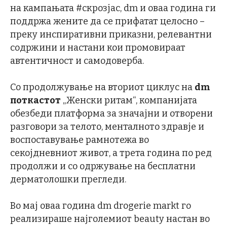
на кампањата #скрозјас, dm и оваа година ги
поддржа жените да се прифатат целосно –
преку инспиративни приказни, релевантни
содржини и настани кои промовираат
автентичност и самодоверба.
Со продолжување на вториот циклус на
dm
поткастот
„Женски ритам“, компанијата
обезбеди платформа за значајни и отворени
разговори за телото, менталното здравје и
воспоставување рамнотежа во
секојдневниот живот, а трета година по ред
продолжи и со одржување на бесплатни
дерматолошки прегледи.
Во мај оваа година dm drogerie markt го
реализираше најголемиот beauty настан во