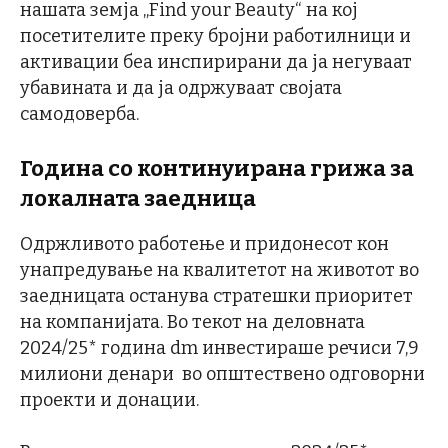
нашата земја „Find your Beauty“ на кој
посетителите преку бројни работилници и
активации беа инспирирани да ја негуваат
убавината и да ја одржуваат својата
самодоверба.
Година со континуирана грижа за
локалната заедница
Одржливото работење и придонесот кон
унапредување на квалитетот на животот во
заедницата останува стратешки приоритет
на компанијата. Во текот на деловната
2024/25* година dm инвестираше речиси 7,9
милиони денари во општествено одговорни
проекти и донации.