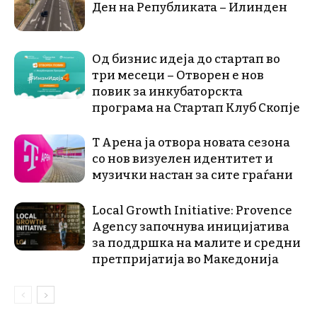
Ден на Републиката – Илинден
Од бизнис идеја до стартап во
три месеци – Отворен е нов
повик за инкубаторскта
програма на Стартап Клуб Скопје
Т Арена ја отвора новата сезона
со нов визуелен идентитет и
музички настан за сите граѓани
Local Growth Initiative: Provence
Agency започнува иницијатива
за поддршка на малите и средни
претпријатија во Македонија