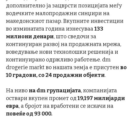
дополнително ја зацврсти позицијата меѓу
водечките малопродажни синџири на
македонскиот пазар. Вкупните инвестиции
во изминатата година изнесуваа
133
милиони денари
, што сведочи за
континуиран развој на продажната мрежа,
воведување нови технолошки решенија и
континуирано одржливо работење. dm
drogerie markt во нашата земја е присутен
во
10 градови, со 24 продажни објекти
.
На ниво
на dm групацијата
, компанијата
оствари вкупен промет од
19,197 милијарди
евра
, а бројот на вработени се искачи на
повеќе од 93 000.