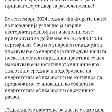
пријават својот двор за раззеленување!
Во септември 2024 година, dm drogerie markt
во Македонија успешно ја заврши
екстерната ревизија и ги исполни сите
критериуми за добивање на ISO 50001:2018
сертификат. Овој меѓународен стандард за
управување со енергија ја потврдува нашата
посветеност кон одржливи практики со цел
намалување на негативното влијание врз
животната средина и подобрување на
енергетската ефикасност и нè мотивира да
продолжиме со иновации во областа на
енергетската ефикасност и одржливиот
развој.
„Одржливото работење за нас не е само цел,