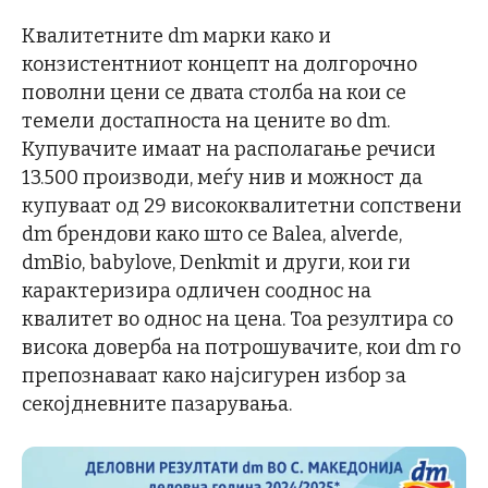
Квалитетните dm марки како и
конзистентниот концепт на долгорочно
поволни цени се двата столба на кои се
темели достапноста на цените во dm.
Купувачите имаат на располагање речиси
13.500 производи, меѓу нив и можност да
купуваат од 29 висококвалитетни сопствени
dm брендови како што се Balea, alverde,
dmBio, babylove, Denkmit и други, кои ги
карактеризира одличен сооднос на
квалитет во однос на цена. Тоа резултира со
висока доверба на потрошувачите, кои dm го
препознаваат како најсигурен избор за
секојдневните пазарувања.