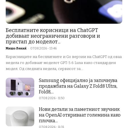
Бесплатните корисници на ChatGPT
добиваат неограничени разговори и
пристап до моделот...
Мишо Лекиќ
-
07.08.2026 - 13:46
Корисниците на бесплатните и Go верзии на ChatGPT од оваа
недела го добиваат моделот GPT-5.6 Luna како стандарден
модел. Од следната недела, сервисот за...
Samsung официјално ја започнува
продажбата на Galaxy Z Fold8 Ultra,
Fold8,...
07.08.2026 - 11:50
Нови детали за паметниот звучник
на OpenAI откриваат големина како
плочка...
07.08.2026 - 11:31