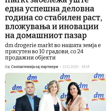
една успешна деловна
година со стабилен раст,
вложувања и иновации
на домашниот пазар
dm drogerie markt во нашата земја е
присутен во 10 градови, со 24
продажни објекти
Од
Соопштенија од партнери
-
13.11.2025 - 14:54