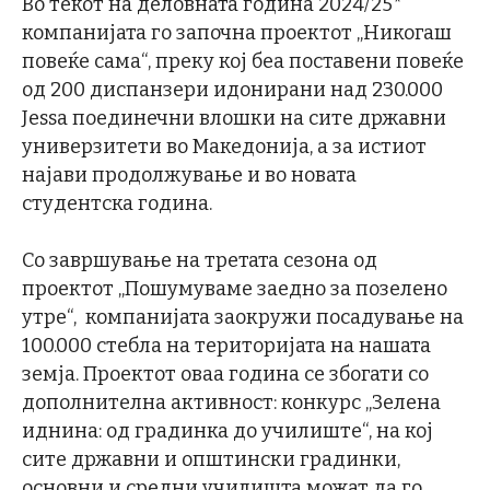
Во текот на деловната година 2024/25*
компанијата го започна проектот „Никогаш
повеќе сама“, преку кој беа поставени повеќе
од 200 диспанзери идонирани над 230.000
Jessa поединечни влошки на сите државни
универзитети во Македонија, а за истиот
најави продолжување и во новата
студентска година.
Со завршување на третата сезона од
проектот „Пошумуваме заедно за позелено
утре“, компанијата заокружи посадување на
100.000 стебла на територијата на нашата
земја. Проектот оваа година се збогати со
дополнителна активност: конкурс ,,Зелена
иднина: од градинка до училиште“, на кој
сите државни и општински градинки,
основни и средни училишта можат да го