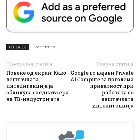
ОЗНАКИ
Соопштенија
Претходна статија
Следна статија
Повеќе од екран: Како
Google го најави Private
вештачката
AI Compute за поголема
интелигенција ја
приватност при
обликува следната ера
работата со
на ТВ-индустријата
вештачката
интелигенција