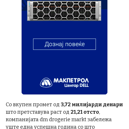
Со вкупен промет од
3,72 милијарди денари
што претставува раст од
21,21 отсто
,
компанијата dm drogerie markt забележа
уште една успешна година со што