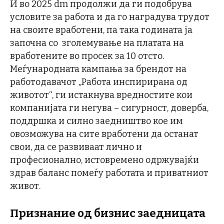
И во 2025 dm продолжи да ги подобрува
условите за работа и да го наградува трудот
на своите вработени, па така годината ја
започна со зголемување на платата на
вработените во просек за 10 отсто.
Меѓународната кампања за брендот на
работодавачот „Работа инспирирана од
животот“, ги истакнува вредностите кои
компанијата ги негува – сигурност, доверба,
поддршка и силно заедништво кое им
овозможува на сите вработени да останат
свои, да се развиваат лично и
професионално, истовремено одржувајќи
здрав баланс помеѓу работата и приватниот
живот.
Признание од бизнис заедницата