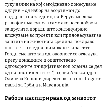
туку начин на кој секојдневно донесуваме
одлуки – од избор на асортиман до
поддршка на заедницата. Веруваме дека
развојот има смисла само ако носи добро и
за другите, поради што континуирано
вложуваме во проекти кои придонесуваат за
заштита на животната средина, поздраво
општество и еднакви можности за сите.
Горди сме што таа одговорност се огледува
преку донациите и општествено
одговорните иницијативи кои одамна се дел
од нашиот идентитет“, изјави Александра
Оливера Кориши, директорка на dm drogerie
markt за Србија и Македонија.
Работа инспирирана од животот