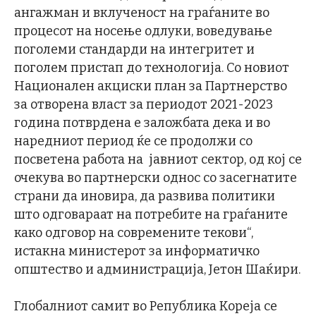
ангажман и вклученост на граѓаните во
процесот на носење одлуки, воведување
поголеми стандарди на интегритет и
поголем пристап до технологија. Со новиот
Национален акциски план за Партнерство
за отворена власт за периодот 2021-2023
година потврдена е заложбата дека и во
наредниот период ќе се продолжи со
посветена работа на јавниот сектор, од кој се
очекува во партнерски однос со засегнатите
страни да иновира, да развива политики
што одговараат на потребите на граѓаните
како одговор на современите текови“,
истакна министерот за информатичко
општество и администрација, Јетон Шаќири.
Глобалниот самит во Република Кореја се