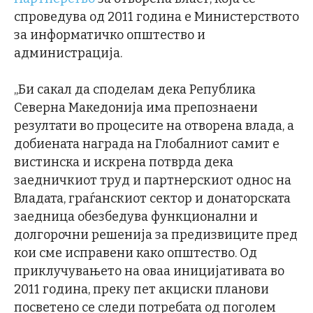
спроведува од 2011 година е Министерството
за информатичко општество и
администрација.
„Би сакал да споделам дека Република
Северна Македонија има препознаени
резултати во процесите на отворена влада, а
добиената награда на Глобалниот самит е
вистинска и искрена потврда дека
заедничкиот труд и партнерскиот однос на
Владата, граѓанскиот сектор и донаторската
заедница обезбедува функционални и
долгорочни решенија за предизвиците пред
кои сме исправени како општество. Од
приклучувањето на оваа иницијативата во
2011 година, преку пет акциски планови
посветено се следи потребата од поголем