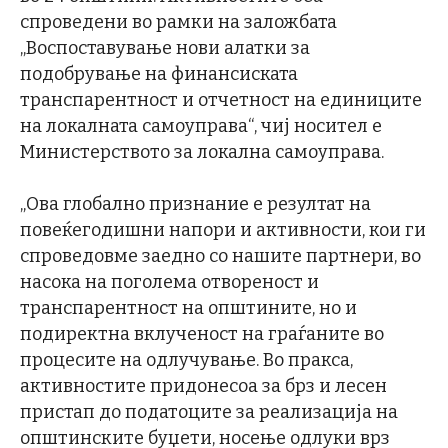
спроведени во рамки на заложбата
„Воспоставување нови алатки за
подобрување на финансиската
транспарентност и отчетност на единиците
на локалната самоуправа“, чиј носител е
Министерството за локална самоуправа.
„Ова глобално признание е резултат на
повеќегодишни напори и активности, кои ги
спроведовме заедно со нашите партнери, во
насока на поголема отвореност и
транспарентност на општините, но и
подиректна вклученост на граѓаните во
процесите на одлучување. Во пракса,
активностите придонесоа за брз и лесен
пристап до податоците за реализација на
општинските буџети, носење одлуки врз