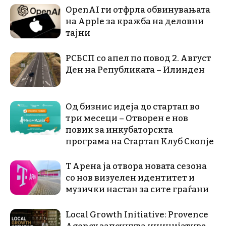
OpenAI ги отфрла обвинувањата
на Apple за кражба на деловни
тајни
РСБСП со апел по повод 2. Август
Ден на Републиката – Илинден
Од бизнис идеја до стартап во
три месеци – Отворен е нов
повик за инкубаторскта
програма на Стартап Клуб Скопје
Т Арена ја отвора новата сезона
со нов визуелен идентитет и
музички настан за сите граѓани
Local Growth Initiative: Provence