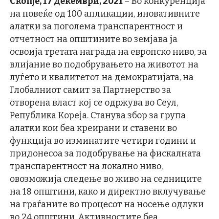
Скопје, 17 декември, 2021
– Во конкуренција
на повеќе од 100 апликации, иновативните
алатки за поголема транспарентност и
отчетност на општините во земјава ја
освоија третата награда на европско ниво, за
влијание во подобрувањето на животот на
луѓето и квалитетот на демократијата, на
Глобалниот самит за Партнерство за
отворена власт кој се одржува во Сеул,
Република Кореја. Станува збор за група
алатки кои беа креирани и ставени во
функција во изминатите четири години и
придонесоа за подобрување на фискалната
транспарентност на локално ниво,
овозможија следење во живо на седниците
на 18 општини, како и директно вклучување
на граѓаните во процесот на носење одлуки
во 24 општини. Активностите беа