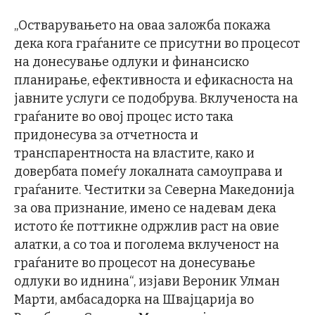
„Остварувањето на оваа заложба покажа
дека кога граѓаните се присутни во процесот
на донесување одлуки и финансиско
планирање, ефективноста и ефикасноста на
јавните услуги се подобрува. Вклученоста на
граѓаните во овој процес исто така
придонесува за отчетноста и
транспарентноста на властите, како и
довербата помеѓу локалната самоуправа и
граѓаните. Честитки за Северна Македонија
за ова признание, имено се надевам дека
истото ќе поттикне одржлив раст на овие
алатки, а со тоа и поголема вклученост на
граѓаните во процесот на донесување
одлуки во иднина“, изјави Вероник Улман
Марти, амбасадорка на Швајцарија во