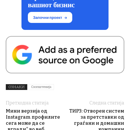
ОЗНАКИ
Соопштенија
Претходна статија
Следна статија
Мини верзија од
ТИРЗ: Отворен систем
Instagram профилите
за претставки од
сега може да се
граѓани и домашни
„вгради“ во веб
компании