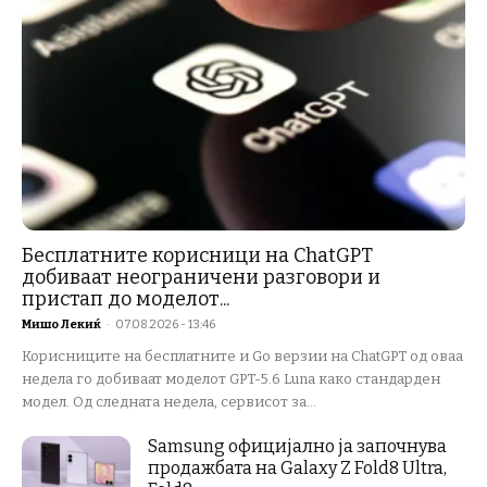
Бесплатните корисници на ChatGPT
добиваат неограничени разговори и
пристап до моделот...
Мишо Лекиќ
-
07.08.2026 - 13:46
Корисниците на бесплатните и Go верзии на ChatGPT од оваа
недела го добиваат моделот GPT-5.6 Luna како стандарден
модел. Од следната недела, сервисот за...
Samsung официјално ја започнува
продажбата на Galaxy Z Fold8 Ultra,