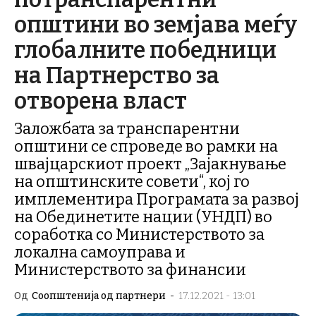
општини во земјава меѓу
глобалните победници
на Партнерство за
отворена власт
Заложбата за транспарентни
општини се спроведе во рамки на
швајцарскиот проект „Зајакнување
на општинските совети“, кој го
имплементира Програмата за развој
на Обединетите нации (УНДП) во
соработка со Министерството за
локална самоуправа и
Министерството за финансии
Од
Соопштенија од партнери
-
17.12.2021 - 13:01