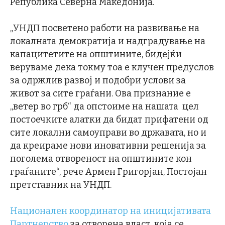
Република Северна Македонија.
„УНДП посветено работи на развивање на
локалната демократија и надградување на
капацитетите на општините, бидејќи
веруваме дека токму тоа е клучен предуслов
за одржлив развој и подобри услови за
живот за сите граѓани. Ова признание е
„ветер во грб“ да опстоиме на нашата цел
постоечките алатки да бидат прифатени од
сите локални самоуправи во државата, но и
да креираме нови иновативни решенија за
поголема отвореност на општините кон
граѓаните“, рече Армен Григорјан, Постојан
претставник на УНДП.
Национален координатор на иницијативата
Партнерство
за отворена власт, која се