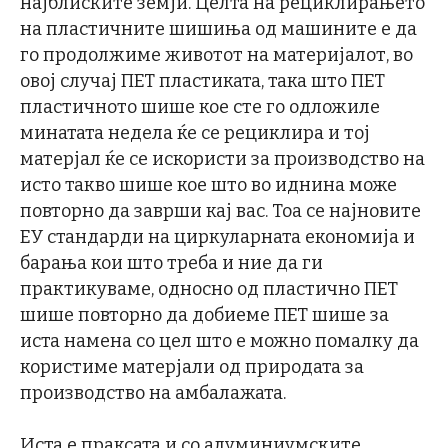
најблиските земји. Целта на рециклирањето
на пластичните шишиња од машините е да
го продолжиме животот на материјалот, во
овој случај ПЕТ пластиката, така што ПЕТ
пластичното шише кое сте го одложиле
минатата недела ќе се рециклира и тој
матерјал ќе се искористи за производство на
исто такво шише кое што во иднина може
повторно да заврши кај вас. Тоа се најновите
ЕУ стандарди на циркуларната економија и
барања кои што треба и ние да ги
практикуваме, односно од пластично ПЕТ
шише повторно да добиеме ПЕТ шише за
иста намена со цел што е можно помалку да
користиме матерјали од природата за
производство на амбалажата.
Иста е праксата и со алуминиумските