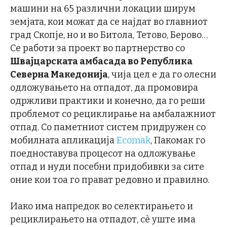
машини на 65 различни локации ширум
земјата, кои можат да се најдат во главниот
град Скопје, но и во Битола, Тетово, Берово…
Се работи за проект во партнерство со
Швајцарската амбасада во Република
Северна Македонија
, чија цел е да го олесни
одложувањето на отпадот, да промовира
одржливи практики и конечно, да го реши
проблемот со рециклирање на амбалажниот
отпад. Со паметниот систем придружен со
мобилната апликација
Ecomak
, Пакомак го
поедноставува процесот на одложување
отпад и нуди посебни придобивки за сите
оние кои тоа го прават редовно и правилно.
Иако има напредок во селектирањето и
рециклирањето на отпадот, сè уште има