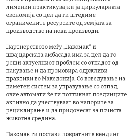
лименки практикувајки ја циркуларната
економија со цел да ги штедиме
ограничените ресурсите од земјата за
производство на нови производи.
Партнерството меѓу „Пакомак“ и
швајцарската амбасада има за цел да го
реши актуелниот проблем со отпадот од
пакување и да промовира одржливи
практики во Македонија. Со воведување на
паметен систем за управување со отпад,
овие автомати ќе ги поттикнат поединците
активно да учествуваат во напорите за
рециклирање и да придонесат за почиста
животна средина.
Пакомак ги постави повратните вендинг