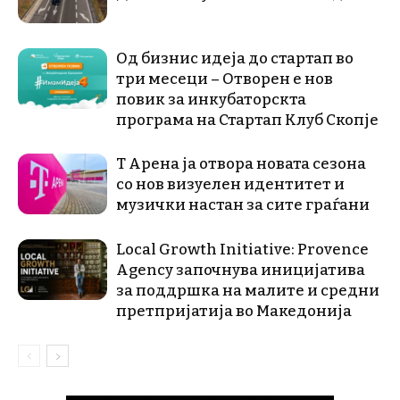
Од бизнис идеја до стартап во
три месеци – Отворен е нов
повик за инкубаторскта
програма на Стартап Клуб Скопје
Т Арена ја отвора новата сезона
со нов визуелен идентитет и
музички настан за сите граѓани
Local Growth Initiative: Provence
Agency започнува иницијатива
за поддршка на малите и средни
претпријатија во Македонија