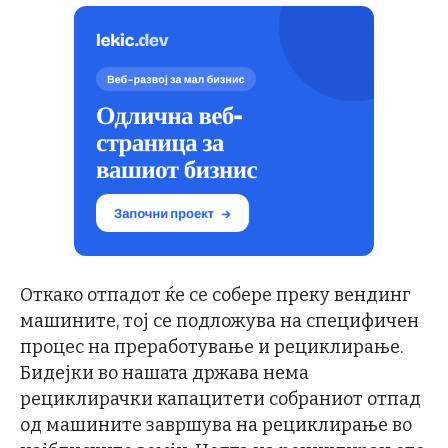
Откако отпадот ќе се собере преку вендинг
машините, тој се подложува на специфичен
процес на преработување и рециклирање.
Бидејки во нашата држава нема
рециклирачки капацитети собраниот отпад
од машините завршува на рециклирање во