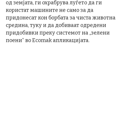
од земјата, ги охрабрува луѓето да ги
користат машините не само за да
придонесат кон борбата за чиста животна
средина, туку и да добиваат одредени
придобивки преку системот на „зелени
поени“ во Ecomak апликацијата.