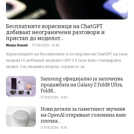
Бесплатните корисници на ChatGPT
добиваат неограничени разговори и
пристап до моделот...
Мишо Лекиќ
-
07.08.2026 - 13:46
Корисниците на бесплатните и Go верзии на ChatGPT од оваа
недела го добиваат моделот GPT-5.6 Luna како стандарден
модел. Од следната недела, сервисот за...
Samsung официјално ја започнува
продажбата на Galaxy Z Fold8 Ultra,
Fold8,...
07.08.2026 - 11:50
Нови детали за паметниот звучник
на OpenAI откриваат големина како
плочка...
07.08.2026 - 11:31