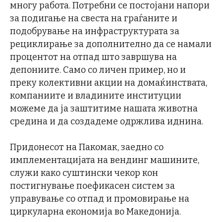
многу работа. Потребни се постојани напори
за подигање на свеста на граѓаните и
подобрување на инфраструктурата за
рециклирање за дополнително да се намали
процентот на отпад што завршува на
депониите. Само со личен пример, но и
преку колективни акции на домаќинствата,
компаниите и владините институции
можеме да ја заштитиме нашата животна
средина и да создадеме одржлива иднина.
Придонесот на Пакомак, заедно со
имплементацијата на вендинг машините,
служи како суштински чекор кон
постигнување поефикасен систем за
управување со отпад и промовирање на
циркуларна економија во Македонија.