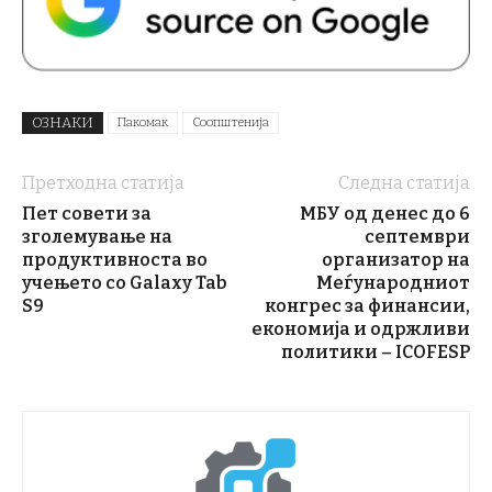
ОЗНАКИ
Пакомак
Соопштенија
Претходна статија
Следна статија
Пет совети за
МБУ од денес до 6
зголемување на
септември
продуктивноста во
организатор на
учењето со Galaxy Tab
Меѓународниот
S9
конгрес за финансии,
економија и одржливи
политики – ICOFESP