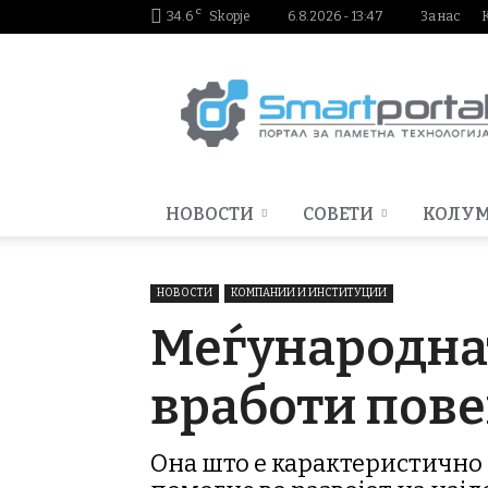
C
34.6
Skopje
6.8.2026 - 13:47
За нас
Smartportal.mk
НОВОСТИ
СОВЕТИ
КОЛУ
НОВОСТИ
КОМПАНИИ И ИНСТИТУЦИИ
Меѓународнат
вработи пове
Она што е карактеристично з