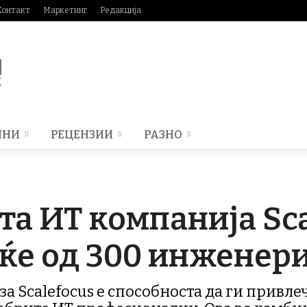
Контакт
Маркетинг
Редакција
МНИ
РЕЦЕНЗИИ
РАЗНО
а ИТ компанија Sca
ќе од 300 инженер
а Scalefocus е способноста да ги привлече