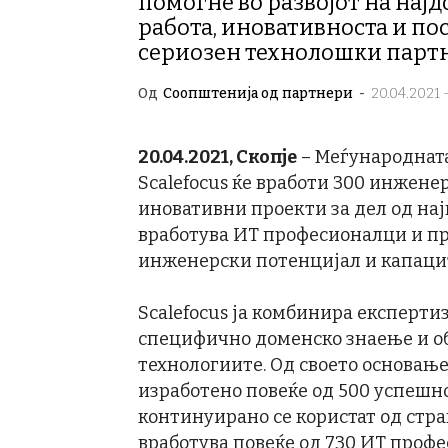
помогне во развојот на нај
работа, иновативноста и по
сериозен технолошки партн
Од
Соопштенија од партнери
-
20.04.2021 -
20
.04.2021, Скопје
– Меѓународната
Scalefocus ќе вработи 300 инженер
иновативни проекти за дел од на
вработува ИТ професионалци и пр
инженерски потенцијал и капацит
Scalefocus ја комбинира експерти
специфично доменско знаење и об
технологиите. Од своето основање
изработено повеќе од 500 успешно
континуирано се користат од стра
вработува повеќе од 730 ИТ проф