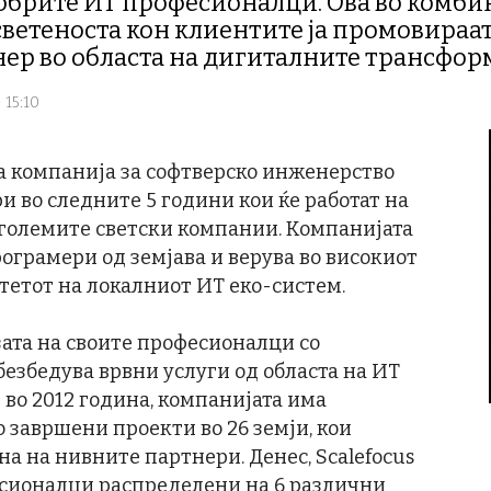
добрите ИТ професионалци. Ова во комбин
светеноста кон клиентите ја промовираат
ер во областа на дигиталните трансфо
 15:10
 компанија за софтверско инженерство
и во следните 5 години кои ќе работат на
јголемите светски компании. Компанијата
ограмери од земјава и верува во високиот
етот на локалниот ИТ еко-систем.
зата на своите професионалци со
езбедува врвни услуги од областа на ИТ
 во 2012 година, компанијата има
 завршени проекти во 26 земји, кои
на на нивните партнери. Денес, Scalefocus
есионалци распределени на 6 различни