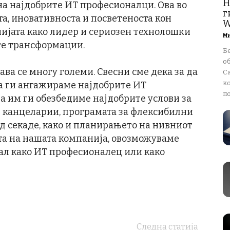
Н
 на најдобрите ИТ професионалци. Ова во
г
та, иновативноста и посветеноста кон
W
ијата како лидер и сериозен технолошки
М
те трансформации.
Бе
о
ава се многу големи. Свесни сме дека за да
Ca
к
да ги ангажираме најдобрите ИТ
по
а им ги обезбедиме најдобрите услови за
е канцеларии, програмата за флексибилни
д секаде, како и планирањето на нивниот
ата на нашата компанија, овозможуваме
ијал како ИТ професионалец или како
Следна статија