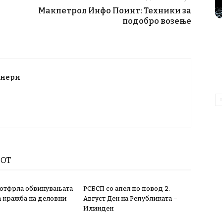
Макпетрол Инфо Поинт: Техники за
подобро возење
тнери
РОТ
 отфрла обвинувањата
РСБСП со апел по повод 2.
а кражба на деловни
Август Ден на Републиката –
Илинден