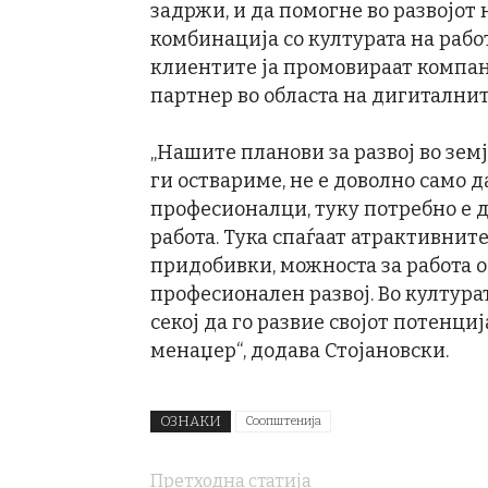
задржи, и да помогне во развојот
комбинација со културата на рабо
клиентите ја промовираат компан
партнер во областа на дигитални
„Нашите планови за развој во земј
ги оствариме, не е доволно само 
професионалци, туку потребно е д
работа. Тука спаѓаат атрактивнит
придобивки, можноста за работа о
професионален развој. Во култур
секој да го развие својот потенц
менаџер“, додава Стојановски.
ОЗНАКИ
Соопштенија
Претходна статија