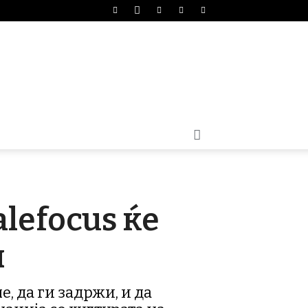
lefocus ќе
и
, да ги задржи, и да