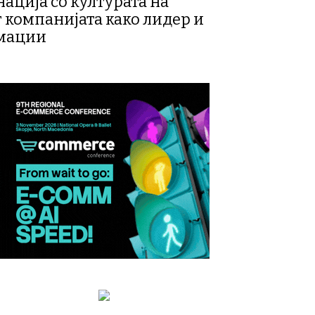
ација со културата на
 компанијата како лидер и
рмации