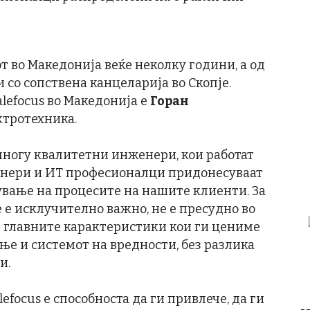
т во Македонија веќе неколку години, а од
и со сопствена канцеларија во Скопје.
lefocus во Македонија e
Горан
ектротехника.
многу квалитетни инженери, кои работат
енери и ИТ професионалци придонесуваат
ување на процесите на нашите клиенти. За
 е исклучително важно, не е пресудно во
и главните карактеристики кои ги цениме
е и системот на вредности, без разлика
и.
efocus е способноста да ги привлече, да ги