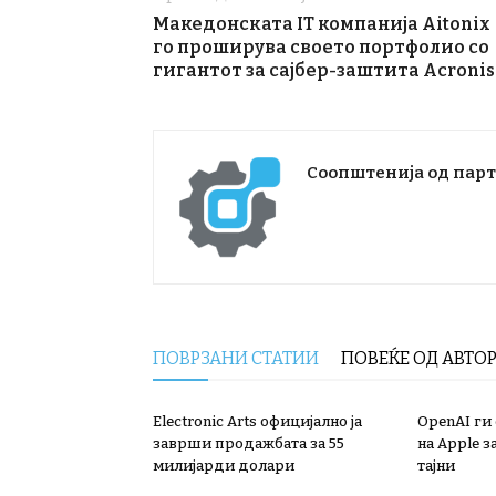
Македонската IT компанија Aitonix
го проширува своето портфолио со
гигантот за сајбер-заштита Acronis
Соопштенија од пар
ПОВРЗАНИ СТАТИИ
ПОВЕЌЕ ОД АВТО
Electronic Arts официјално ја
OpenAI ги
заврши продажбата за 55
на Apple з
милијарди долари
тајни