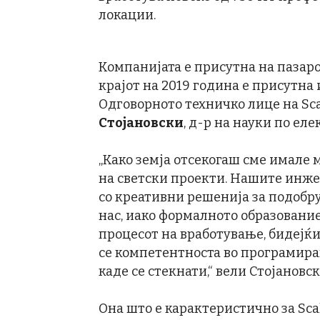
локации.
Компанијата е присутна на пазаро
крајот на 2019 година е присутна 
Одговорното техничко лице на Sca
Стојановски
, д-р на науки по ел
„Како земја отсекогаш сме имале 
на светски проекти. Нашите инж
со креативни решенија за подобр
нас, иако формалното образование
процесот на вработување, бидејќ
се компетентноста во програмирањ
каде се стекнати,“ вели Стојановск
Она што е карактеристично за Scal