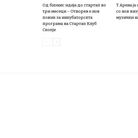
Од бизнис идеја до стартап во
Т Арена ја
три месеци – Отворен е нов
со нов ви
повик за инкубаторскта
музички на
програма на Стартап Клуб
Скопје