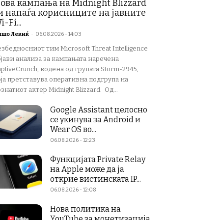
ова кампања на Midnight Blizzard
и напаѓа корисниците на јавните
i-Fi...
ишо Лекиќ
-
06.08.2026 - 14:03
збедносниот тим Microsoft Threat Intelligence
бјави анализа за кампањата наречена
ptiveCrunch, водена од групата Storm-2945,
оја претставува оперативна подгрупа на
знатиот актер Midnight Blizzard. Од...
Google Assistant целосно
се укинува за Android и
Wear OS во...
06.08.2026 - 12:23
Функцијата Private Relay
на Apple може да ја
открие вистинската IP...
06.08.2026 - 12:08
Нова политика на
YouTube за монетизација