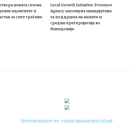
 отвора новата сезона
Local Growth Initiative: Provence
зуелен идентитет и
Agency започнува иницијатива
стан за сите граѓани
за поддршка на малите и
средни претпријатија во
Македонија
Контактирајте не:
contact@smartportal.mk