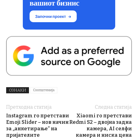
ОЗНАКИ
Соопштенија
Претходна статија
Следна статија
Instagram го претстави
Xiaomi го претстави
Emoji Slider – нов начин
Redmi S2 – двојна задна
за „анкетирање“ на
камера, AI селфи
пријателите
камера и ниска цена