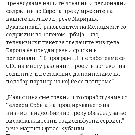
пренесуваме нашите локални и регионални
содржини во Европа преку мрежите на
нашите партнери”, рече Маријана
Вукасиновиќ, раководител на Менаџмент со
содржини во Телеком Србија. „Овој
телевизиски пакет за гледачите низ цела
Европа ќе понуди разни српски и
регионални ТВ програми. Ние работевме со
СЕС на многу различни проекти во текот на
годините, и не можевме да помислиме на
подобар партнер на кој ќе се потпреме”.
„Навистина сме среќни што соработуваме со
Телеком Србија на проширувањето на
нивниот видео-бизнис преку обезбедување
висококвалитетни радиодифузни сервиси”,
рече Мартин Орнас-Кубацки,