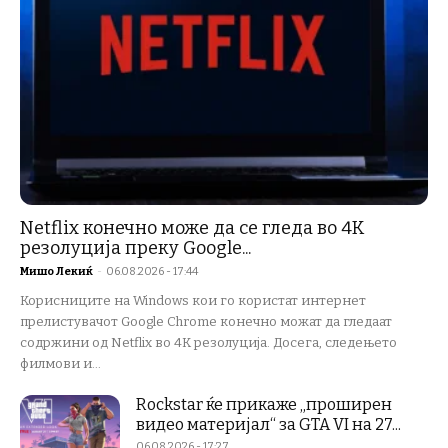
Netflix конечно може да се гледа во 4K
резолуција преку Google...
Мишо Лекиќ
-
06.08.2026 - 17:44
Корисниците на Windows кои го користат интернет
прелистувачот Google Chrome конечно можат да гледаат
содржини од Netflix во 4K резолуција. Досега, следењето
филмови и...
Rockstar ќе прикаже „проширен
видео материјал“ за GTA VI на 27...
06.08.2026 - 17:27