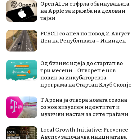
OpenAI ги отфрла обвинувањата
на Apple за кражба на деловни
тајни
РСБСП со апел по повод 2. Август
Ден на Републиката – Илинден
Од бизнис идеја до стартап во
три месеци – Отворен е нов
повик за инкубаторскта
програма на Стартап Клуб Скопје
Т Арена ја отвора новата сезона
со нов визуелен идентитет и
музички настан за сите граѓани
Local Growth Initiative: Provence
Agency започнува иницијатива