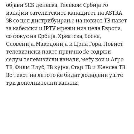
објави SES денеска, Телеком Србија го
изнајми сателитскиот капацитет на ASTRA
3B со цел дистрибуирање на новиот ТВ пакет
за кабелски и IPTV мрежи низ цела Европа,
со фокус на Србија, Хрватска, Босна,
Словенија, Македонија и Црна Гора. Новиот
телевизиски пакет првично ќе содржи
седум телевизиски канали, меѓу кои и Агро
ТВ, Филм Клуб, ТВ кујна, Стар ТВ и Женска ТВ.
Во текот на летото ќе бидат додадени уште
три дополнителни канали.