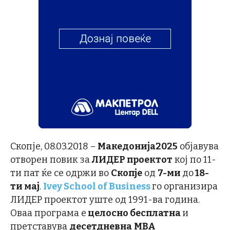
Скопје, 08.03.2018 –
Македонија2025
објавува
отворен повик за
ЛИДЕР проектот
кој по 11-
ти пат ќе се одржи во
Скопје
од
7-ми
до
18-
ти мај
.
Ivey School of Business
го организира
ЛИДЕР проектот уште од 1991-ва година.
Оваа програма е
целосно бесплатна
и
претставува
десетдневна
MBA