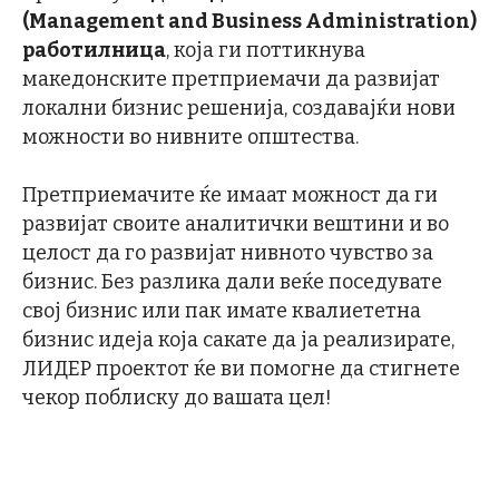
(Management and Business Administration)
работилница
, која ги поттикнува
македонските претприемачи да развијат
локални бизнис решенија, создавајќи нови
можности во нивните општества.
Претприемачите ќе имаат можност да ги
развијат своите аналитички вештини и во
целост да го развијат нивното чувство за
бизнис. Без разлика дали веќе поседувате
свој бизнис или пак имате квалиететна
бизнис идеја која сакате да ја реализирате,
ЛИДЕР проектот ќе ви помогне да стигнете
чекор поблиску до вашата цел!