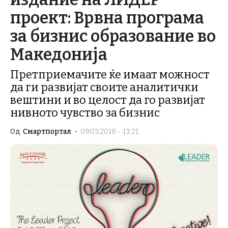
проект: Врвна програма
за бизнис образование во
Македонија
Претприемачите ќе имаат можност
да ги развијат своите аналитички
вештини и во целост да го развијат
нивното чувство за бизнис
Од
Смартпортал
-
09.03.2018 - 13:21