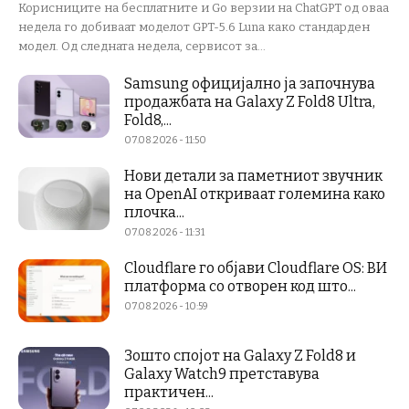
Корисниците на бесплатните и Go верзии на ChatGPT од оваа
недела го добиваат моделот GPT-5.6 Luna како стандарден
модел. Од следната недела, сервисот за...
Samsung официјално ја започнува
продажбата на Galaxy Z Fold8 Ultra,
Fold8,...
07.08.2026 - 11:50
Нови детали за паметниот звучник
на OpenAI откриваат големина како
плочка...
07.08.2026 - 11:31
Cloudflare го објави Cloudflare OS: ВИ
платформа со отворен код што...
07.08.2026 - 10:59
Зошто спојот на Galaxy Z Fold8 и
Galaxy Watch9 претставува
практичен...