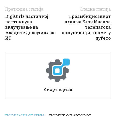
Претходна статија
Следна статија
DigiGirlz настан кој
Преамбициозниот
поттикнува
план на Елон Маск за
вклучување на
телепатска
младите девојчиња во
комуникација помеѓу
ИТ
луѓето
Смартпортал