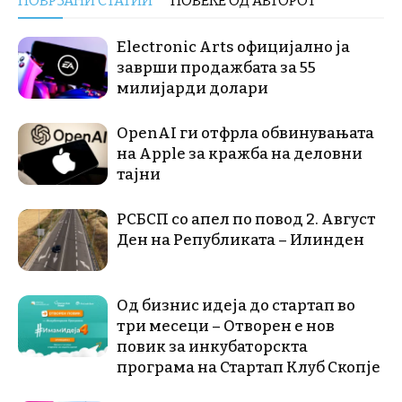
ПОВРЗАНИ СТАТИИ
ПОВЕЌЕ ОД АВТОРОТ
Electronic Arts официјално ја
заврши продажбата за 55
милијарди долари
OpenAI ги отфрла обвинувањата
на Apple за кражба на деловни
тајни
РСБСП со апел по повод 2. Август
Ден на Републиката – Илинден
Од бизнис идеја до стартап во
три месеци – Отворен е нов
повик за инкубаторскта
програма на Стартап Клуб Скопје