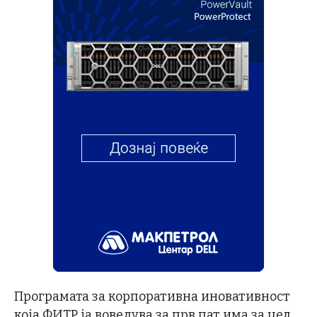
Програмата за корпоративна иновативност
која ФИТР ја воведува за прв пат има за цел