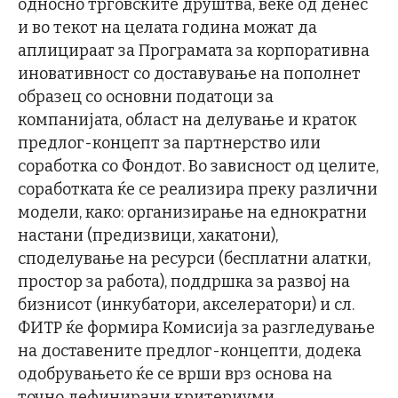
односно трговските друштва, веќе од денес
и во текот на целата година можат да
аплицираат за Програмата за корпоративна
иновативност со доставување на пополнет
образец со основни податоци за
компанијата, област на делување и краток
предлог-концепт за партнерство или
соработка со Фондот. Во зависност од целите,
соработката ќе се реализира преку различни
модели, како: организирање на еднократни
настани (предизвици, хакатони),
споделување на ресурси (бесплатни алатки,
простор за работа), поддршка за развој на
бизнисот (инкубатори, акселератори) и сл.
ФИТР ќе формира Комисија за разгледување
на доставените предлог-концепти, додека
одобрувањето ќе се врши врз основа на
точно дефинирани критериуми.