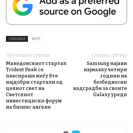
ОЗНАКИ
ФИТР
Претходна статија
Следна статија
Македонскиот стартап
Samsung најави
Trident Peak се
најмалку четири
пласираше меѓу 8те
години на
најдобри стартапи од
безбедносни
целиот свет на
надградби за своите
Светскиот
Galaxy уреди
инвестициски форум
на бизнис ангели