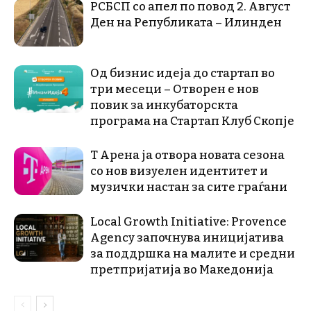
РСБСП со апел по повод 2. Август
Ден на Републиката – Илинден
Од бизнис идеја до стартап во
три месеци – Отворен е нов
повик за инкубаторскта
програма на Стартап Клуб Скопје
Т Арена ја отвора новата сезона
со нов визуелен идентитет и
музички настан за сите граѓани
Local Growth Initiative: Provence
Agency започнува иницијатива
за поддршка на малите и средни
претпријатија во Македонија