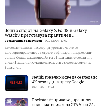
Зошто спојот на Galaxy Z Fold8 и Galaxy
Watch9 претставува практичен...
Соопштенија од партнери
-
07.08.2026 - 10:02
Во технолошката индустрија, уредите често се
категоризираат според строго дефинирани маркетинг
рамки. Сепак, анализирајќи ги официјалните технички
спецификации и функционалности од екосистемот на
Samsung,...
Netflix конечно може да се гледа во
4K резолуција преку Google...
06.08.2026 - 17:44
Rockstar ќе прикаже „проширен
видео материјал“ за GTA VI на 27...