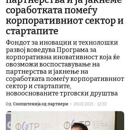
соработката помеѓу
корпоративниот сектор и
стартапите
Фондот за иновации и технолошки
развој воведува Програма за
корпоративна иновативност која ќе
овозможи воспоставување на
партнерства и јакнење на
соработката помеѓу корпоративниот
сектор и стартапите,
новооснованите трговски друштва
Од
Соопштенија од партнери
-
24.02.2021 - 12:32