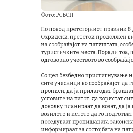
Фото: РСБСП
По повод претстојниот празник 8
Охридски, претстои продолжен ви
на сообраќајот на патиштата, особ
туристичките места. Поради тоа,
одговорно учеството во сообраќајо
Со цел безбедно пристигнување н
сите учесници во сообраќајот да 
прописи, да ја прилагодат брзина
условите на патот, да користат си
доколку планираат да возат, да ј
возилото и истото да го подготват
поседуваат пропишаната законска
информираат за состојбата на пат