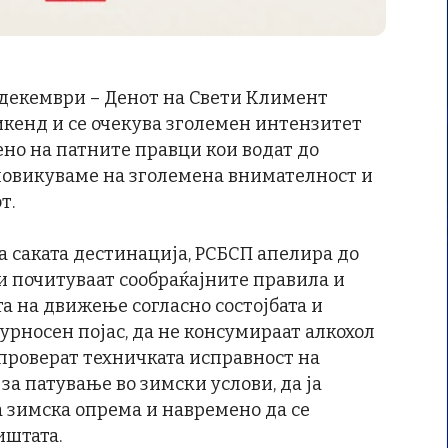
 декември – Денот на Свети Климент
кенд и се очекува зголемен интензитет
ено на патните правци кои водат до
 повикуваме на зголемена внимателност и
т.
а саката дестинација, РСБСП апелира до
ги почитуваат сообраќајните правила и
та на движење согласно состојбата и
гурносен појас, да не консумираат алкохол
а проверат техничката исправност на
 за патување во зимски услови, да ја
 зимска опрема и навремено да се
иштата.