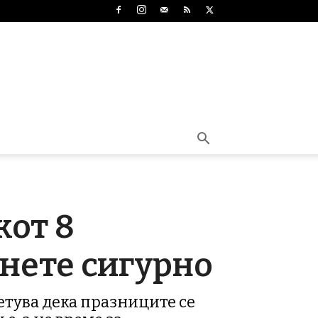
кот 8
гнете сигурно
етува дека празниците се