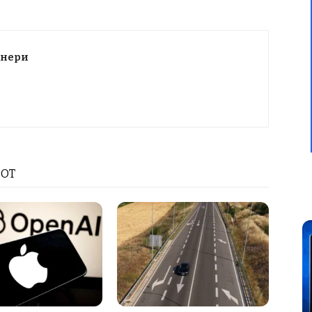
тнери
РОТ