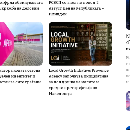
 отфрла обвинувањата
РСБСП со апел по повод 2.
а кражба на деловни
Август Ден на Републиката –
Илинден
N
4
М
К
и
ко
 отвора новата сезона
Local Growth Initiative: Provence
в
зуелен идентитет и
Agency започнува иницијатива
стан за сите граѓани
за поддршка на малите и
и..
средни претпријатија во
Македонија