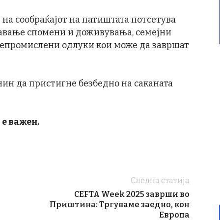
 на сообраќајот на патиштата потсетува
давање спомени и доживувања, семејни
 непромислени одлуки кои може да завршат
нин да пристигне безбедно на саканата
 е важен.
Следна статија
CEFTA Week 2025 заврши во
Приштина: Тргуваме заедно, кон
Европа