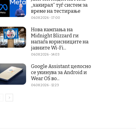
„хакирал“ туѓ систем за
време на тестирање
06.08.2026 - 17:00
Нова кампања на
Midnight Blizzard ги
напаѓа корисниците на
јавните Wi-Fi...
06.08.2026 - 14:03
Google Assistant целосно
се укинува за Android и
Wear OS во...
06.08.2026 - 12:23