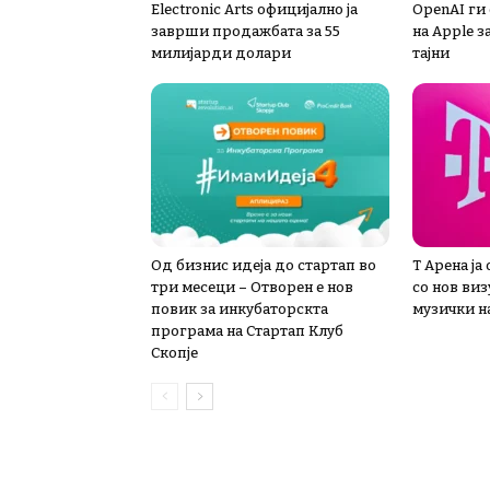
Electronic Arts официјално ја
OpenAI ги
заврши продажбата за 55
на Apple з
милијарди долари
тајни
Од бизнис идеја до стартап во
Т Арена ја
три месеци – Отворен е нов
со нов ви
повик за инкубаторскта
музички на
програма на Стартап Клуб
Скопје