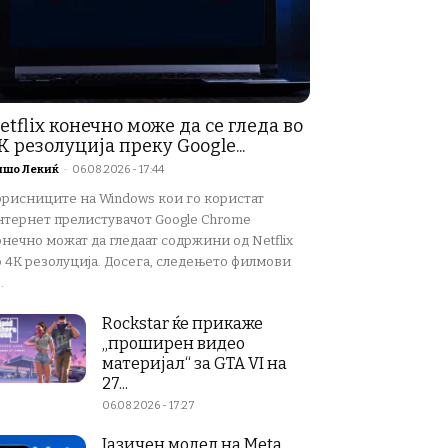
etflix конечно може да се гледа во
K резолуција преку Google...
ишо Лекиќ
-
06.08.2026 - 17:44
орисниците на Windows кои го користат
нтернет прелистувачот Google Chrome
нечно можат да гледаат содржини од Netflix
о 4K резолуција. Досега, следењето филмови
.
Rockstar ќе прикаже
„проширен видео
материјал“ за GTA VI на
27...
06.08.2026 - 17:27
Јазичен модел на Meta