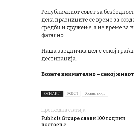
Републичкиот совет за безбедност
дека празниците се време за соз
средби и дружење, а не време за
фатално.
Наша заедничка цел е секој граѓа
дестинација.
Возете внимателно – секој живот
ОЗНАКИ
РСБСП
Соопштенија
Претходна статија
Publicis Groupe слави 100 години
постоење