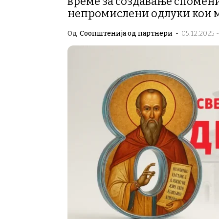
време за создавање спомени
непромислени одлуки кои м
Од
Соопштенија од партнери
-
05.12.2025 