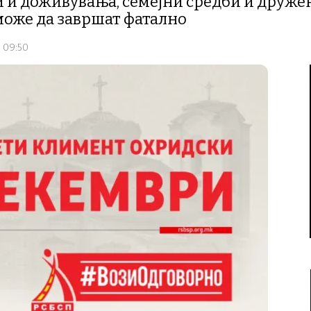
 и доживувања, семејни средби и дружење
оже да завршат фатално
- 09:50