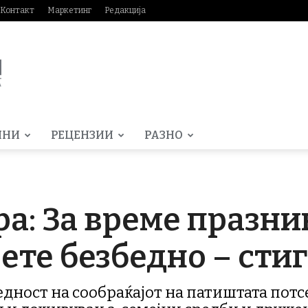
Контакт
Маркетинг
Редакција
МНИ
РЕЦЕНЗИИ
РАЗНО
а: За време празни
ете безбедно – сти
едност на сообраќајот на патиштата потс