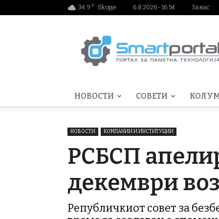
C
34.9
Skopje
6.8.2026 - 16:54
За нас
Smartportal.mk
НОВОСТИ
СОВЕТИ
КОЛУ
НОВОСТИ
КОМПАНИИ И ИНСТИТУЦИИ
РСБСП апелир
декември воз
Републичкиот совет за безб