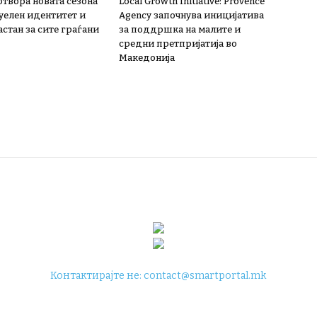
 отвора новата сезона
Local Growth Initiative: Provence
зуелен идентитет и
Agency започнува иницијатива
стан за сите граѓани
за поддршка на малите и
средни претпријатија во
Македонија
Контактирајте не:
contact@smartportal.mk