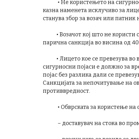
• Не користењето на сигурносн
казна наменета исклучиво за лице
станува збор за возач или патник
• Возачот кој што не користи си
парична санкција во висина од 40
• Лицето кое се превезува во во
сигурносни појаси е должно за вр
појас без разлика дали се превез
Санкцијата за непочитување на ов
противвредност.
• Обврската за користење на сиг
– доставувач на стока во проме