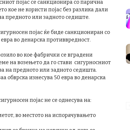
иот појас се санкционира со парична
то кое не користи појас без разлика дали
 на предното или задното седиште.
гурносен појас ќе биде санкциониран со
 евра во денарска противвредност.
зило во кое фабрички се вградени
еме на возењето да го стави сигурносниот
ува на предното или задното седишта.
аа обврска изнесува 50 евра во денарска
урносен појас не се однесува на:
тот, во местото на испорачувањето