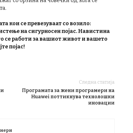
т со брзина на човечки од, кога се
та.
та кои се превезуваат со возило:
истење на сигурносен појас. Навистина
то се работи за вашиот живот и вашето
те појас!
Следна статија
ни
Програмата за жени програмери на
Huawei поттикнува технолошки
иновации
тнери