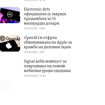
05.08.2026 - 12:34
Electronic Arts
официјално ја заврши
продажбата за 55
милијарди долари
05.08.2026 - 11:48
OpenAI ги отфрла
обвинувањата на Apple за
кражба на деловни тајни
05.08.2026 - 11:14
Signal доби можност за
поврзување на повеќе
мобилни уреди одеднаш
05.08.2026 - 10:36