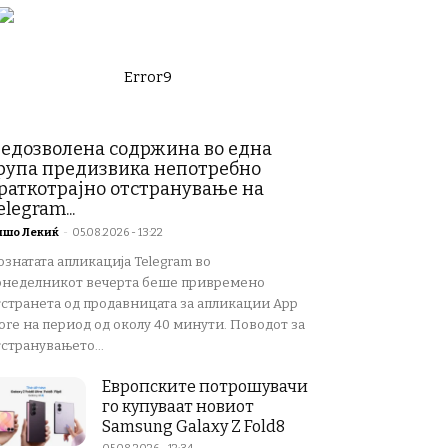
Error9
едозволена содржина во една
рупа предизвика непотребно
раткотрајно отстранување на
elegram...
ишо Лекиќ
-
05.08.2026 - 13:22
ознатата апликација Telegram во
онеделникот вечерта беше привремено
тстранета од продавницата за апликации App
ore на период од околу 40 минути. Поводот за
странувањето...
Европските потрошувачи
го купуваат новиот
Samsung Galaxy Z Fold8