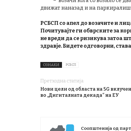
– возачи кога со возило се движа
движат наназад и на паркиралиш
РСБСП со апел до возачите и лица
Почитувајте ги обврските за кор
не вреди да се ризикува затоа ш
здравје. Бидете одговорни, ставај
ОЗНАКИ
РСБСП
Претходна статија
Нови цели од областа на 5G вклуче
во „Дигиталната декада“ на ЕУ
Соопштенија од пар