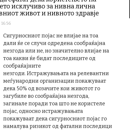
ето исклучиво за нивна лична
вниот живот и нивното здравје
 16:56
Сигурносниот појас не влијае на тоа
дали ќе се случи одредена сообраќајна
незгода или не, но значително влијае на
тоа какви ќе бидат последиците од
сообраќајните
незгоди. Истражувањата на релевантни
меѓународни организации покажуваат
дека 50% од возачите кои животот го
загубиле во сообраќајна незгода,
загинале поради тоа што не користеле
појас, односно истражувањата
покажуваат дека сигурносниот појас го
намалува ризикот од фатални последици