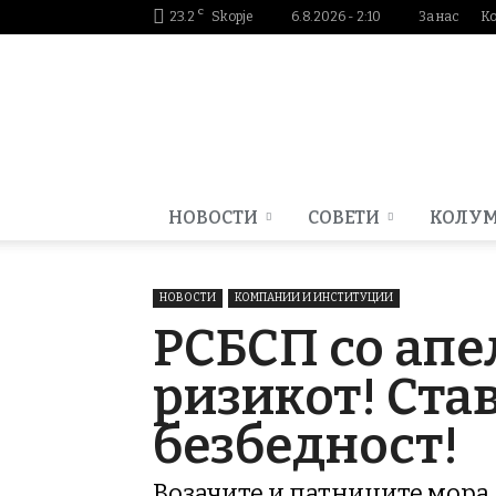
C
23.2
Skopje
6.8.2026 - 2:10
За нас
К
Smartportal.mk
НОВОСТИ
СОВЕТИ
КОЛУ
НОВОСТИ
КОМПАНИИ И ИНСТИТУЦИИ
РСБСП со апе
ризикот! Став
безбедност!
Возачите и патниците мора 