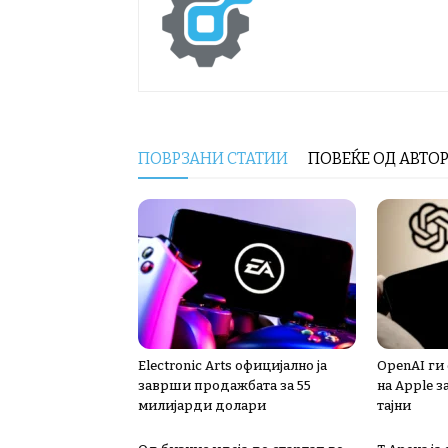
ПОВРЗАНИ СТАТИИ
ПОВЕЌЕ ОД АВТО
Electronic Arts официјално ја
OpenAI ги
заврши продажбата за 55
на Apple з
милијарди долари
тајни