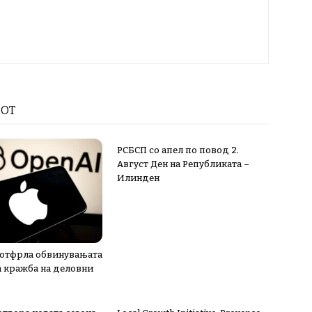
РОТ
РСБСП со апел по повод 2.
Август Ден на Републиката –
Илинден
 отфрла обвинувањата
а кражба на деловни