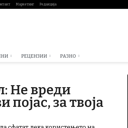
онтакт
Маркетинг
Редакција
МНИ
РЕЦЕНЗИИ
РАЗНО
л: Не вреди
и појас, за твоја
да сфатат дека користењето на