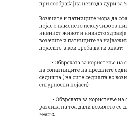
при сообраќајна незгода дури за 5
Возачите и патниците мора да сф
појас е наменето исклучиво за ни
нивниот живот и нивното здравје.
возачите и патниците за најважни
појасите, а кои треба да ги знаат:
• Обврската за користење на сиг
на сопатниците на предните седи
седишта ( на сите седишта во воз
сигурносни појаси).
• Обврската за користење на си
разлика на тоа дали возилото се 
место.