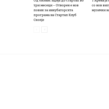
Од бизнис идеја до стартап во
Т Арена ја
три месеци – Отворен е нов
со нов ви
повик за инкубаторскта
музички на
програма на Стартап Клуб
Скопје