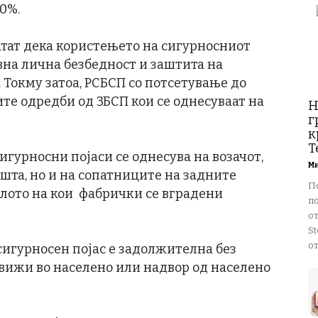
0%.
атат дека користењето на сигурносниот
вна лична безбедност и заштита на
 Токму затоа, РСБСП со потсетување до
те одредби од ЗБСП кои се однесуваат на
Н
г
к
T
урносни појаси се однесува на возачот,
М
шта, но и на сопатниците на задните
П
илото на кои фабрички се вградени
п
о
St
от
гурносен појас е задолжителна без
движи во населено или надвор од населено