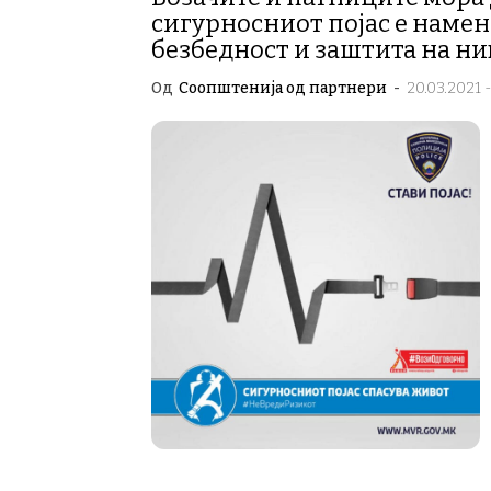
сигурносниот појас е намен
безбедност и заштита на ни
Од
Соопштенија од партнери
-
20.03.2021 -