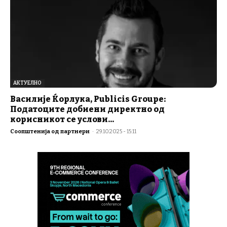
АКТУЕЛНО
Василиje Ќорлука, Publicis Groupe:
Податоците добиени директно од
корисникот се услови...
Соопштенија од партнери
-
29.10.2025 - 15:11