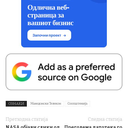
ОЗНАКИ
Македонски Телеком
Соопштенија
Претходна статија
Следна статија
NASA објави слики од
Преголема датотека го