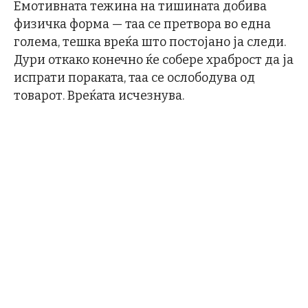
Емотивната тежина на тишината добива
физичка форма — таа се претвора во една
голема, тешка вреќа што постојано ја следи.
Дури откако конечно ќе собере храброст да ја
испрати пораката, таа се ослободува од
товарот. Вреќата исчезнува.