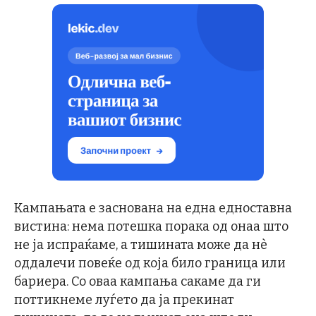
Кампањата е заснована на една едноставна
вистина: нема потешка порака од онаа што
не ја испраќаме, а тишината може да нè
оддалечи повеќе од која било граница или
бариера. Со оваа кампања сакаме да ги
поттикнеме луѓето да ја прекинат