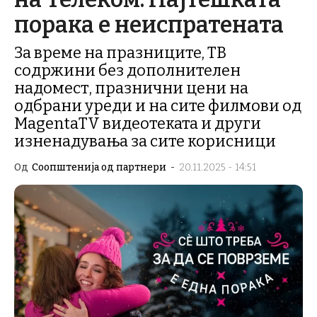
порака е неиспратената
За време на празниците, ТВ
содржини без дополнителен
надомест, празнични цени на
одбрани уреди и на сите филмови од
MagentaTV видеотеката и други
изненадувања за сите корисници
Од
Соопштенија од партнери
-
20.11.2025 - 14:51