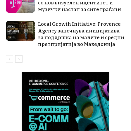
со нов визуелен идентитет и
музички настан за сите граѓани
Local Growth Initiative: Provence
Agency започнува иницијатива
за поддршка на малите и средни
претпријатија во Македонија