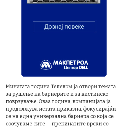
Минатата година Телеком ја отвори темата
за рушење на бариерите и за вистинско
поврзување. Оваа година, компанијата ја
продолжува истата приказна, фокусирајќи
се на една универзална бариера со која се
соочуваме сите — прекинатите врски со