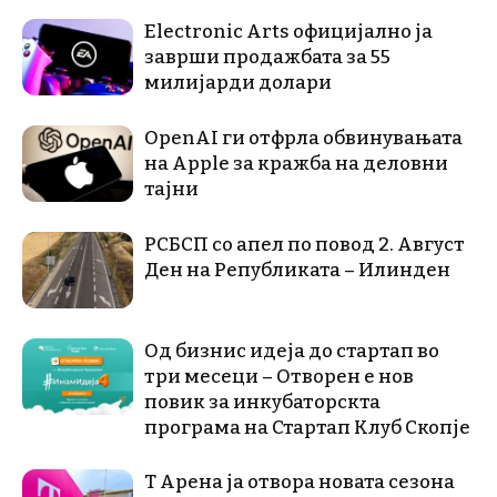
Electronic Arts официјално ја
заврши продажбата за 55
милијарди долари
OpenAI ги отфрла обвинувањата
на Apple за кражба на деловни
тајни
РСБСП со апел по повод 2. Август
Ден на Републиката – Илинден
Од бизнис идеја до стартап во
три месеци – Отворен е нов
повик за инкубаторскта
програма на Стартап Клуб Скопје
Т Арена ја отвора новата сезона