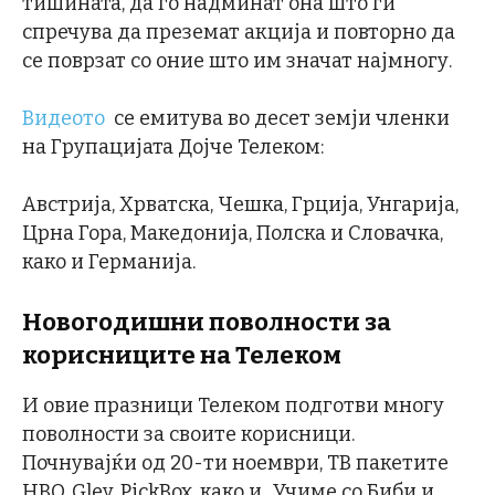
тишината, да го надминат она што ги
спречува да преземат акција и повторно да
се поврзат со оние што им значат најмногу.
Видеото
се емитува во десет земји членки
на Групацијата Дојче Телеком:
Австрија, Хрватска, Чешка, Грција, Унгарија,
Црна Гора, Македонија, Полска и Словачка,
како и Германија.
Новогодишни поволности за
корисниците на Телеком
И овие празници Телеком подготви многу
поволности за своите корисници.
Почнувајќи од 20-ти ноември, ТВ пакетите
HBO, Gley, PickBox, како и „Учиме со Биби и