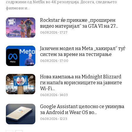
содржини од Netflix во 4K резолуција. Досега, следењето
филмови и...
Rockstar ќе прикаже „проширен
видео материјал“ за GTA VI на 27...
06.08.2026 - 17:27
Јазичен модел на Meta „хакирал“ туѓ
систем за време на тестирање
06.08.2026 - 17:00
Нова кампања на Midnight Blizzard
ги напаѓа корисниците на јавните
Wi-Fi...
06.08.2026 - 14:03
Google Assistant целосно се укинува
за Android и Wear OS во...
06.08.2026 - 12:23