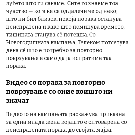
луѓето што ги сакаме. Сите го знаеме тоа
чувство — кога ќе се оддалечиме од некој
што ни бил близок, некоја порака останува
неиспратена и како што поминува времето,
тишината станува сè потешка. Со
Новогодишната кампања, Телеком потсетува
дека сè што е потребно за повторно
поврзување е само да ја испратиме таа
порака.
Видео со порака за повторно
поврзување со оние коишто ни
значат
Видеото на кампањата раскажува приказна
за една млада жена којашто е оптоварена со
неиспратената порака до својата мајка.