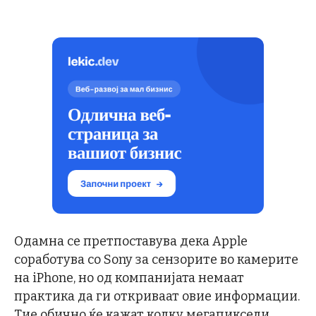
Одамна се претпоставува дека Apple
соработува со Sony за сензорите во камерите
на iPhone, но од компанијата немаат
практика да ги откриваат овие информации.
Тие обично ќе кажат колку мегапиксели