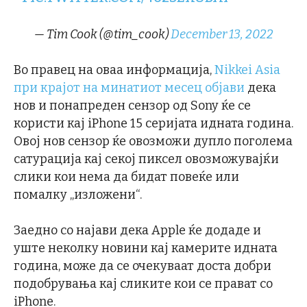
— Tim Cook (@tim_cook)
December 13, 2022
Во правец на оваа информација,
Nikkei Asia
при крајот на минатиот месец објави
дека
нов и понапреден сензор од Sony ќе се
користи кај iPhone 15 серијата идната година.
Овој нов сензор ќе овозможи дупло поголема
сатурација кај секој пиксел овозможувајќи
слики кои нема да бидат повеќе или
помалку „изложени“.
Заедно со најави дека Apple ќе додаде и
уште неколку новини кај камерите идната
година, може да се очекуваат доста добри
подобрувања кај сликите кои се прават со
iPhone.