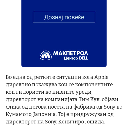
Во една од ретките ситуации кога Apple
директно покажува кои се компонентите
кои ги користи во нивните уреди,
директорот на компанијата Тим Кук, објави
слика од негова посета на фабрика од Sony во
Кумамото, Јапонија. Тој е придружуван од
директорот на Sony, Кеничиро Јошида.