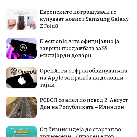
Европските потрошувачи го
купуваат новиот Samsung Galaxy
Z Fold8
Electronic Arts официјално ја
заврши продажбата за 55
милијарди долари
OpenAI ги отфрла обвинувањата
на Apple за кражба на деловни
тајни
РСБСП со апел по повод 2. Август
Ден на Републиката – Илинден
Од бизнис идеја до стартап во
три месеци – Отворен е нов