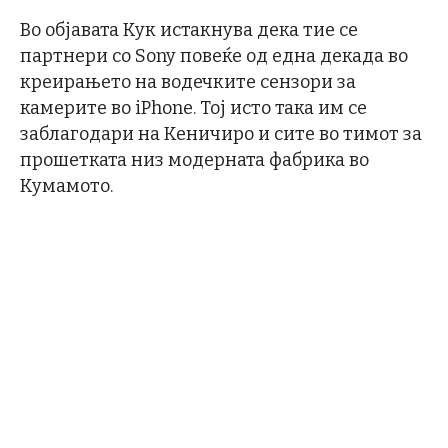
Во објавата Кук истакнува дека тие се
партнери со Sony повеќе од една декада во
креирањето на водечките сензори за
камерите во iPhone. Тој исто така им се
заблагодари на Кеничиро и сите во тимот за
прошетката низ модерната фабрика во
Кумамото.