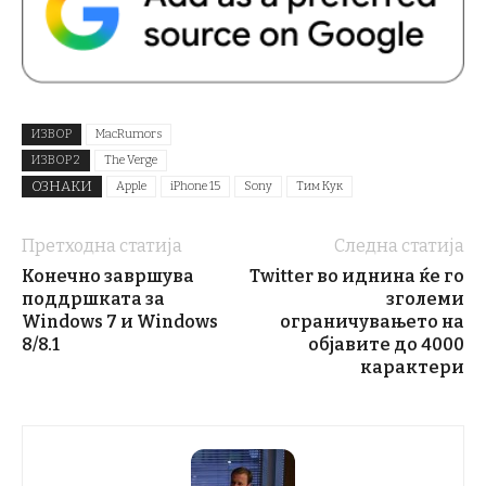
ИЗВОР
MacRumors
ИЗВОР 2
The Verge
ОЗНАКИ
Apple
iPhone 15
Sony
Тим Кук
Претходна статија
Следна статија
Конечно завршува
Twitter во иднина ќе го
поддршката за
зголеми
Windows 7 и Windows
ограничувањето на
8/8.1
објавите до 4000
карактери