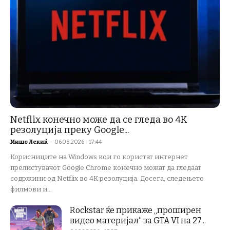
Netflix конечно може да се гледа во 4K
резолуција преку Google...
Мишо Лекиќ
-
06.08.2026 - 17:44
Корисниците на Windows кои го користат интернет
прелистувачот Google Chrome конечно можат да гледаат
содржини од Netflix во 4K резолуција. Досега, следењето
филмови и...
Rockstar ќе прикаже „проширен
видео материјал“ за GTA VI на 27...