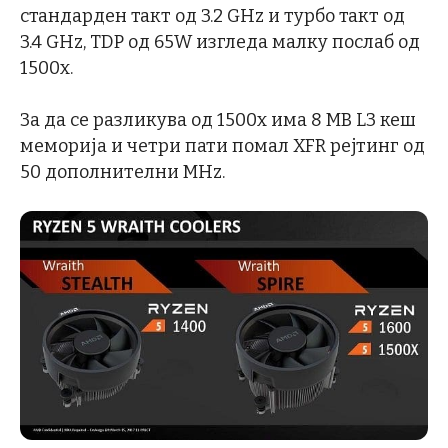
стандарден такт од 3.2 GHz и турбо такт од
3.4 GHz, TDP од 65W изгледа малку послаб од
1500x.
За да се разликува од 1500x има 8 MB L3 кеш
меморија и четри пати помал XFR рејтинг од
50 дополнителни MHz.