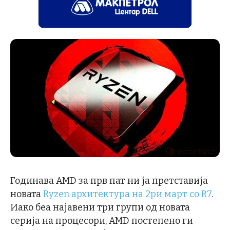
Годинава AMD за прв пат ни ја претставија
новата
Ryzen архитектура на 2ри март со R7
.
Иако беа најавени три групи од новата
серија на процесори, AMD постепено ги