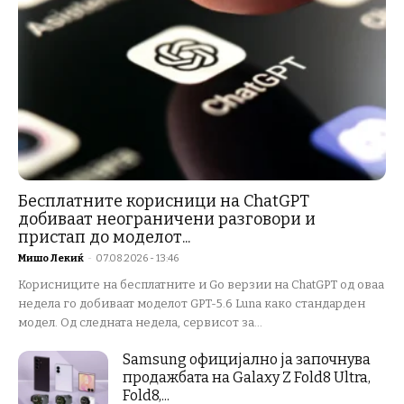
Бесплатните корисници на ChatGPT
добиваат неограничени разговори и
пристап до моделот...
Мишо Лекиќ
-
07.08.2026 - 13:46
Корисниците на бесплатните и Go верзии на ChatGPT од оваа
недела го добиваат моделот GPT-5.6 Luna како стандарден
модел. Од следната недела, сервисот за...
Samsung официјално ја започнува
продажбата на Galaxy Z Fold8 Ultra,
Fold8,...