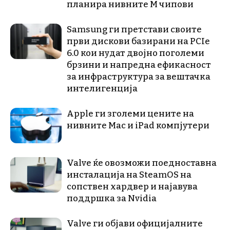
планира нивните М чипови
Samsung ги претстави своите
први дискови базирани на PCIe
6.0 кои нудат двојно поголеми
брзини и напредна ефикасност
за инфраструктура за вештачка
интелигенција
Apple ги зголеми цените на
нивните Mac и iPad компјутери
Valve ќе овозможи поедноставна
инсталација на SteamOS на
сопствен хардвер и најавува
поддршка за Nvidia
Valve ги објави официјалните