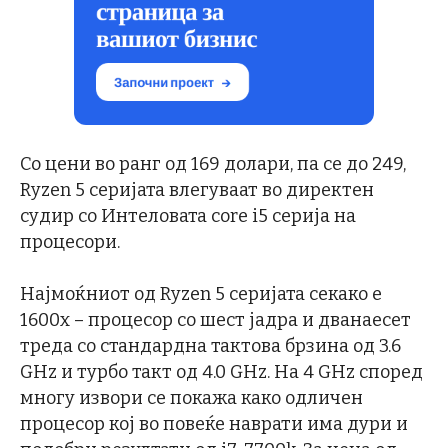
Со цени во ранг од 169 долари, па се до 249,
Ryzen 5 серијата влегуваат во директен
судир со Интеловата core i5 серија на
процесори.
Најмоќниот од Ryzen 5 серијата секако е
1600x – процесор со шест јадра и дванаесет
треда со стандардна тактова брзина од 3.6
GHz и турбо такт од 4.0 GHz. На 4 GHz според
многу извори се покажа како одличен
процесор кој во повеќе наврати има дури и