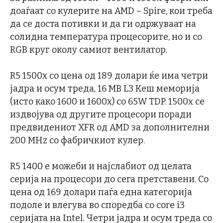
доаѓаат со кулерите на AMD – Spire, кои треба
да се доста потивки и да ги одржуваат на
солидна температура процесорите, но и со
RGB круг околу самиот вентилатор.
R5 1500x со цена од 189 долари ќе има четри
јадра и осум треда, 16 MB L3 Кеш меморија
(исто како 1600 и 1600x) со 65W TDP. 1500x се
издвојува од другите процесори поради
предвидениот XFR од AMD за дополнителни
200 MHz со фабричкиот кулер.
R5 1400 е можеби и најслабиот од целата
серија на процесори до сега претставени. Со
цена од 169 долари паѓа една категорија
подоле и влегува во споредба со core i3
серијата на Intel. Четри јадра и осум треда со