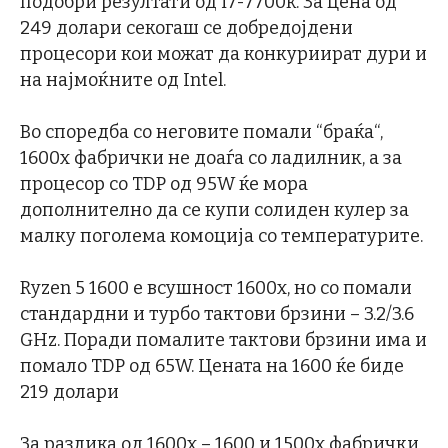
подобри резултати од i7-7700k. За цена од
249 долари секогаш се добредојдени
процесори кои можат да конкуриират дури и
на најмоќните од Intel.
Во споредба со неговите помали “браќа“,
1600x фабрички не доаѓа со ладилник, а за
процесор со TDP од 95W ќе мора
дополнително да се купи солиден кулер за
малку поголема комоција со температурите.
Ryzen 5 1600 е всушност 1600x, но со помали
стандардни и турбо тактови брзини – 3.2/3.6
GHz. Поради помалите тактови брзини има и
помало TDP од 65W. Цената на 1600 ќе биде
219 долари
За разлика од 1600x – 1600 и 1500x фабрички