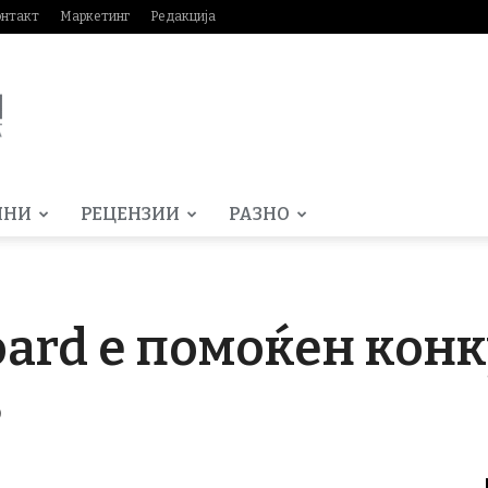
онтакт
Маркетинг
Редакција
МНИ
РЕЦЕНЗИИ
РАЗНО
oard е помоќен кон
3