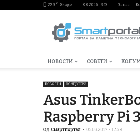
C
22.3
Skopje
8.8.2026 - 3:13
За нас
К
Smartportal.mk
НОВОСТИ
СОВЕТИ
КОЛУ
НОВОСТИ
КОМПЈУТЕРИ
Asus TinkerB
Raspberry Pi 
Од
Смартпортал
-
03.03.2017 - 12:39