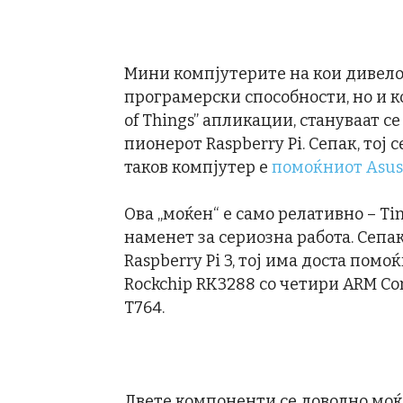
Мини компјутерите на кои дивело
програмерски способности, но и ко
of Things” апликации, стануваат с
пионерот Raspberry Pi. Сепак, тој 
таков компјутер е
помоќниот Asus
Ова „моќен“ е само релативно – Ti
наменет за сериозна работа. Сепа
Raspberry Pi 3, тој има доста пом
Rockchip RK3288 со четири ARM Cor
T764.
Двете компоненти се доволно моќ