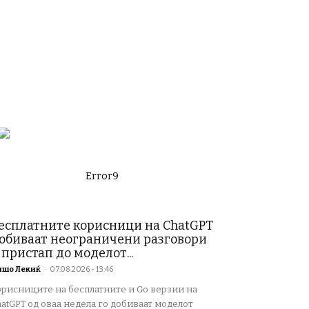
Error9
есплатните корисници на ChatGPT
обиваат неограничени разговори
 пристап до моделот...
ишо Лекиќ
-
07.08.2026 - 13:46
орисниците на бесплатните и Go верзии на
atGPT од оваа недела го добиваат моделот