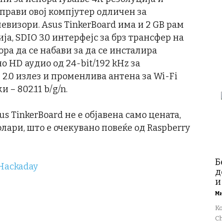
 прави овој компјутер одличен за
евизори. Asus TinkerBoard има и 2 GB рам
ја, SDIO 3.0 интерфејс за брз трансфер на
ра да се набави за да се инсталира
о HD аудио од 24-bit/192 kHz за
.0 излез и променлива антена за Wi-Fi
– 802.11 b/g/n.
 TinkerBoard не е објавена само цената,
олари, што е очекувано повеќе од Raspberry
Б
Hackaday
д
и
М
К
Ch