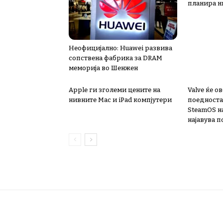
планира н
Неофицијално: Huawei развива
сопствена фабрика за DRAM
меморија во Шенжен
Apple ги зголеми цените на
Valve ќе 
нивните Mac и iPad компјутери
поедноста
SteamOS н
најавува 