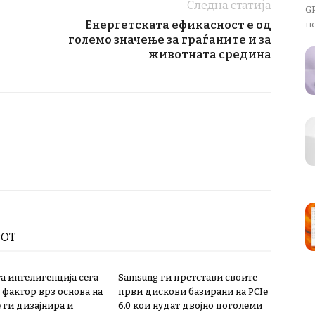
Следна статија
GP
Енергетската ефикасност е од
не
големо значење за граѓаните и за
животната средина
РОТ
а интелигенција сега
Samsung ги претстави своите
 фактор врз основа на
први дискови базирани на PCIe
 ги дизајнира и
6.0 кои нудат двојно поголеми