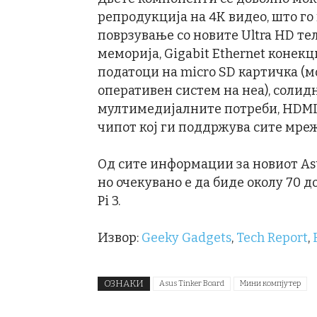
репродукција на 4K видео, што го
поврзување со новите Ultra HD тел
меморија, Gigabit Ethernet конекци
податоци на micro SD картичка (мо
оперативен систем на неа), солидн
мултимедијалните потреби, HDMI 2
чипот кој ги поддржува сите мрежи 
Од сите информации за новиот Asus
но очекувано е да биде околу 70 д
Pi 3.
Извор:
Geeky Gadgets
,
Tech Report
,
ОЗНАКИ
Asus Tinker Board
Мини компјутер