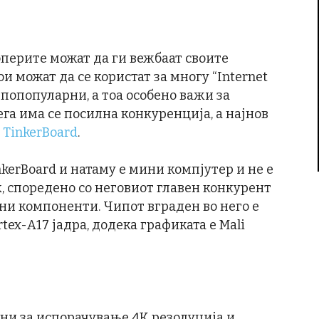
перите можат да ги вежбаат своите
и можат да се користат за многу “Internet
е попопуларни, а тоа особено важи за
сега има се посилна конкуренција, а најнов
 TinkerBoard
.
nkerBoard и натаму е мини компјутер и не е
к, споредено со неговиот главен конкурент
оќни компоненти. Чипот вграден во него е
tex-A17 јадра, додека графиката е Mali
ни за испорачување 4K резолуција и