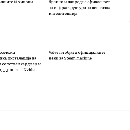
ивните М чипови
брзини и напредна ефикасност
за инфраструктура за вештачка
интелигенција
овозможи
Valve ги објави официјалните
вна инсталација на
цени за Steam Machine
а сопствен хардвер и
поддршка за Nvidia