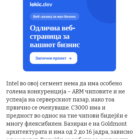
Intel во овој сегмент нема да има особено
голема конкуренција – ARM чиповите и не
успеаја на серверскиот пазар, иако тоа
првично се очекуваше. C3000 има и
предност во однос на тие чипови бидејќи е
многу флексибилен. Базиран е на Goldmont
архитектурата и има од 2 до 16 јадра, зависно