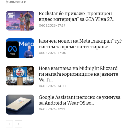
филмови и...
Rockstar ќе прикаже „проширен
видео материјал“ за GTA VI на 27...
06.08.2026 - 17:27
Јазичен модел на Meta „хакирал“ туѓ
систем за време на тестирање
06.08.2026 - 17:00
Нова кампања на Midnight Blizzard
ги напаѓа корисниците на јавните
Wi-Fi...
06.08.2026 - 14:03
Google Assistant целосно се укинува
за Android и Wear OS во...
06.08.2026 - 12:23