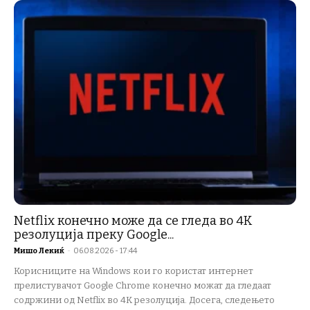
Netflix конечно може да се гледа во 4K
резолуција преку Google...
Мишо Лекиќ
-
06.08.2026 - 17:44
Корисниците на Windows кои го користат интернет
прелистувачот Google Chrome конечно можат да гледаат
содржини од Netflix во 4K резолуција. Досега, следењето