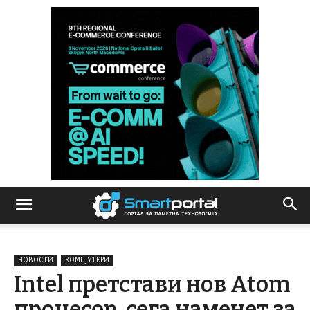
НОВОСТИ
КОМПЈУТЕРИ
Intel претстави нов Atom
процесор, сега наменет за