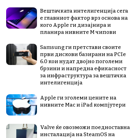
Вештачката интелигенција сега
е главниот фактор врз основа на
кого Apple ги дизајнира и
планира нивните М чипови
Samsung ги претстави своите
први дискови базирани на PCIe
6.0 кои нудат двојно поголеми
брзини и напредна ефикасност
за инфраструктура за вештачка
интелигенција
Apple ги зголеми цените на
нивните Mac и iPad компјутери
Valve ќе овозможи поедноставна
инсталација на SteamOS на