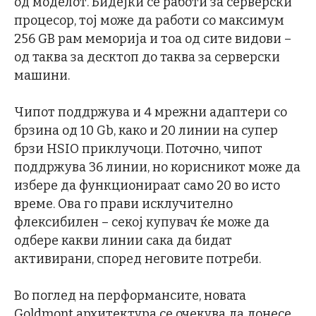
од моделот. Бидејќи се работи за серверски
процесор, тој може да работи со максимум
256 GB рам меморија и тоа од сите видови –
од таква за десктоп до таква за серверски
машини.
Чипот поддржува и 4 мрежни адаптери со
брзина од 10 Gb, како и 20 линии на супер
брзи HSIO приклучоци. Поточно, чипот
поддржува 36 линии, но корисникот може да
избере да функционираат само 20 во исто
време. Ова го прави исклучително
флексибилен – секој купувач ќе може да
одбере какви линии сака да бидат
активирани, според неговите потреби.
Во поглед на перформансите, новата
Goldmont архитектура се очекува да донесе