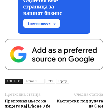
ОЗНАКИ
Atom C3000
Intel
Сервер
Претходна статија
Следна статија
Препознавањето на
Касперски под лупата
лицето кај iPhone 8 ќе
на ФБИ