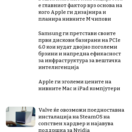
е главниот фактор врз основа на
кого Apple ги дизајнира и
планира нивните М чипови
Samsung ги претстави своите
први дискови базирани на PCIe
6.0 кои нудат двојно поголеми
брзини и напредна ефикасност
за инфраструктура за вештачка
интелигенција
Apple ги зголеми цените на
нивните Mac и iPad компјутери
Valve ќе овозможи поедноставна
инсталација на SteamOS на
сопствен хардвер и најавува
поддршка за Nvidia