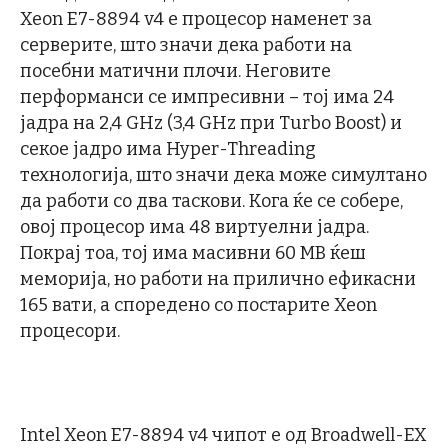
Xeon E7-8894 v4 е процесор наменет за
серверите, што значи дека работи на
посебни матични плочи. Неговите
перформанси се импресивни – тој има 24
јадра на 2,4 GHz (3,4 GHz при Turbo Boost) и
секое јадро има Hyper-Threading
технологија, што значи дека може симултано
да работи со два таскови. Кога ќе се собере,
овој процесор има 48 виртуелни јадра.
Покрај тоа, тој има масивни 60 MB ќеш
меморија, но работи на прилично ефикасни
165 вати, а споредено со постарите Xeon
процесори.
Intel Xeon E7-8894 v4 чипот е од Broadwell-EX