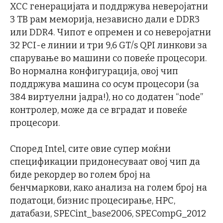
XCC генерацијата и поддржува неверојатни
3 TB рам меморија, независно дали е DDR3
или DDR4. Чипот е опремен и со неверојатни
32 PCI-e линии и три 9,6 GT/s QPI линкови за
спарување во машини со повеќе процесори.
Во нормална конфигурација, овој чип
поддржува машина со осум процесори (за
384 виртуелни јадра!), но со додатен “node”
контролер, може да се вградат и повеќе
процесори.
Според Intel, сите овие супер моќни
спецификации придонесуваат овој чип да
биде рекордер во голем број на
бенчмаркови, како анализа на голем број на
податоци, бизнис процесирање, HPC,
датабази, SPECint_base2006, SPECompG_2012