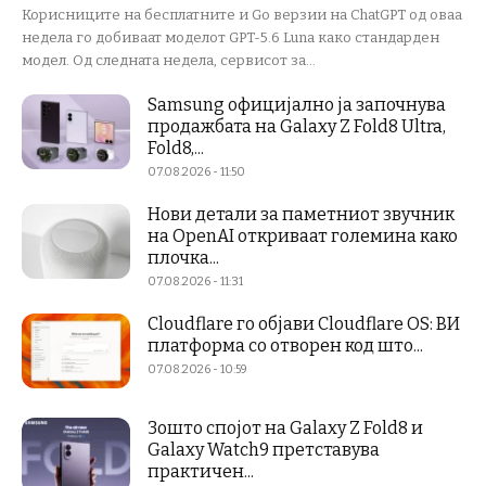
Корисниците на бесплатните и Go верзии на ChatGPT од оваа
недела го добиваат моделот GPT-5.6 Luna како стандарден
модел. Од следната недела, сервисот за...
Samsung официјално ја започнува
продажбата на Galaxy Z Fold8 Ultra,
Fold8,...
07.08.2026 - 11:50
Нови детали за паметниот звучник
на OpenAI откриваат големина како
плочка...
07.08.2026 - 11:31
Cloudflare го објави Cloudflare OS: ВИ
платформа со отворен код што...
07.08.2026 - 10:59
Зошто спојот на Galaxy Z Fold8 и
Galaxy Watch9 претставува
практичен...