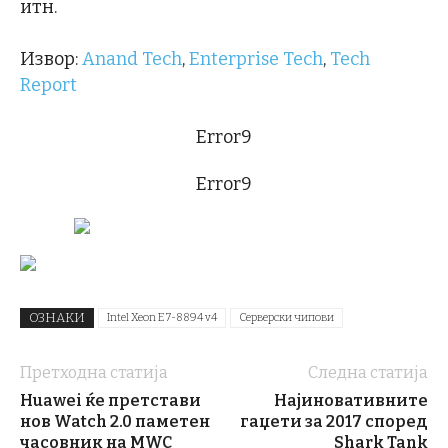
итн.
Извор:
Anand Tech
,
Enterprise Tech
,
Tech
Report
Error9
Error9
ОЗНАКИ
Intel Xeon E7-8894 v4
Серверски чипови
Претходна статија
Следна статија
Huawei ќе претстави
Најиновативните
нов Watch 2.0 паметен
гаџети за 2017 според
часовник на MWC
Shark Tank