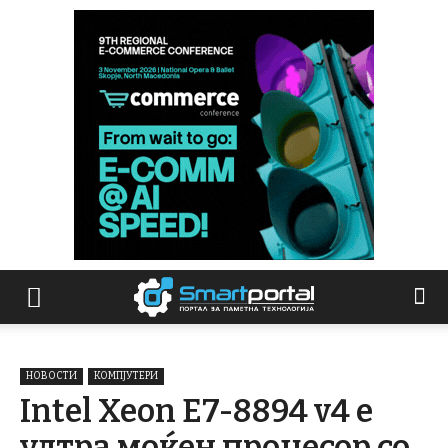
НОВОСТИ
КОМПЈУТЕРИ
Intel Xeon E7-8894 v4 е
ултра моќен процесор со