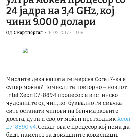
24 јадра на 3,4 GHz, кој
чини 9.000 долари
Од
Смартпортал
-
14.02.2017 - 13:08
Мислите дека вашата гејмерска Core i7-ка е
супер моќна? Помислите повторно – новиот
Intel Xeon E7-8894 процесор е вистинско
чудовиште од чип, кој буквално ги смачка
сите останати чипови на бенчмарковите
досега, дури и својот моќен претходник
Xeon
E7-8890 v4
. Сепак, ова е процесор кој нема да
биде наменет за домашните корисници,