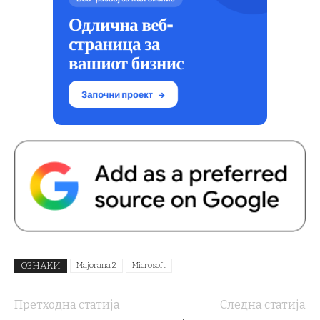
ОЗНАКИ
Majorana 2
Microsoft
Претходна статија
Следна статија