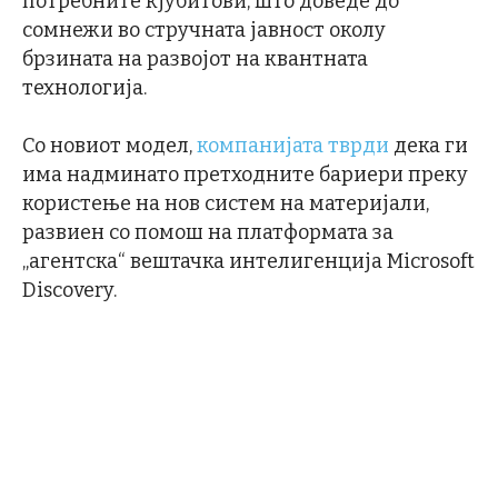
потребните кјубитови, што доведе до
сомнежи во стручната јавност околу
брзината на развојот на квантната
технологија.
Со новиот модел,
компанијата тврди
дека ги
има надминато претходните бариери преку
користење на нов систем на материјали,
развиен со помош на платформата за
„агентска“ вештачка интелигенција Microsoft
Discovery.