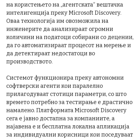
на користењето на „агентската“ вештачка
интелигенција преку Microsoft Discovery.
Оваа технологија им овозможила на
инженерите да анализираат огромни
количини на податоци собирани со децении,
да го автоматизираат процесот на мерење и
да детектираат недостатоци во
производството.
Системот функционира преку автономни
софтверски агенти кои паралелно
прилагодуваат стотици параметри, со што
времето потребно за тестирање е драстично
намалено. Платформата Microsoft Discovery
сега е јавно достапна за компаниите, а
најавена е и бесплатна локална апликација
за индивидуални корисници кои поседуваат