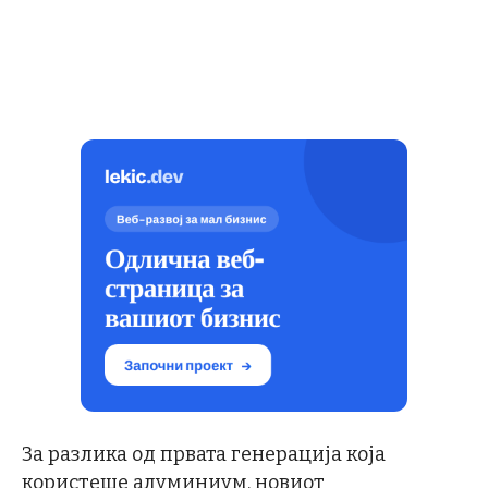
За разлика од првата генерација која
користеше алуминиум, новиот