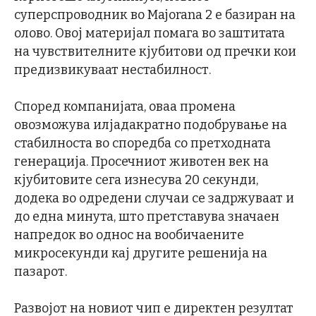
суперспроводник во Majorana 2 е базиран на
олово. Овој материјал помага во заштитата
на чувствителните кјубитови од пречки кои
предизвикуваат нестабилност.
Според компанијата, оваа промена
овозможува илјадакратно подобрување на
стабилноста во споредба со претходната
генерација. Просечниот животен век на
кјубитовите сега изнесува 20 секунди,
додека во одредени случаи се задржуваат и
до една минута, што претставува значаен
напредок во однос на вообичаените
микросекунди кај другите решенија на
пазарот.
Развојот на новиот чип е директен резултат