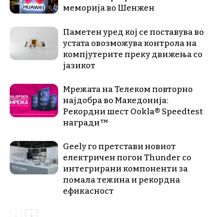
меморија во Шенжен
Паметен уред кој се поставува во
устата овозможува контрола на
компјутерите преку движења со
јазикот
Мрежата на Телеком повторно
најдобра во Македонија:
Рекордни шест Ookla® Speedtest
награди™
Geely го претстави новиот
електричен погон Thunder со
интегрирани компоненти за
помала тежина и рекордна
ефикасност