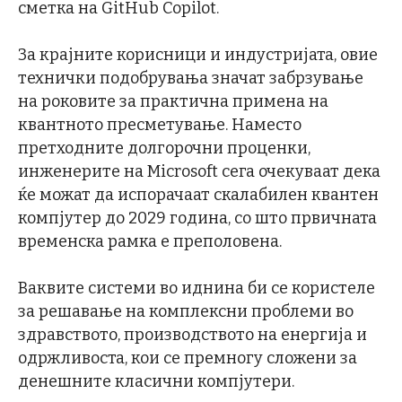
сметка на GitHub Copilot.
За крајните корисници и индустријата, овие
технички подобрувања значат забрзување
на роковите за практична примена на
квантното пресметување. Наместо
претходните долгорочни проценки,
инженерите на Microsoft сега очекуваат дека
ќе можат да испорачаат скалабилен квантен
компјутер до 2029 година, со што првичната
временска рамка е преполовена.
Ваквите системи во иднина би се користеле
за решавање на комплексни проблеми во
здравството, производството на енергија и
одржливоста, кои се премногу сложени за
денешните класични компјутери.