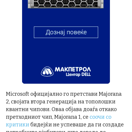
Microsoft официјално го претстави Majorana
2, својата втора генерација на тополошки
квантни чипови. Оваа објава доаѓа откако
претходниот чип, Majorana 1, се
соочи со
критики
бидејќи не успеваше да ги создаде