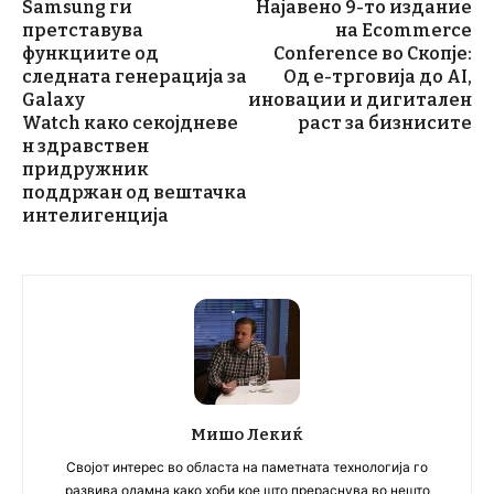
Samsung ги
Најавено 9-то издание
претставува
на Ecommerce
функциите од
Conference во Скопје:
следната генерација за
Од е-трговија до AI,
Galaxy
иновации и дигитален
Watch како секојдневе
раст за бизнисите
н здравствен
придружник
поддржан од вештачка
интелигенција
Мишо Лекиќ
Својот интерес во областа на паметната технологија го
развива одамна како хоби кое што прераснува во нешто