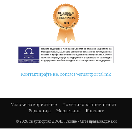
Контактирајте не:
contact@smartportal.mk
Услови за користење
Политика за приватност
Редакција
Маркетинг
Контакт
© 2026 Смартпортал ДООЕЛ Скопје - Сите права задржани