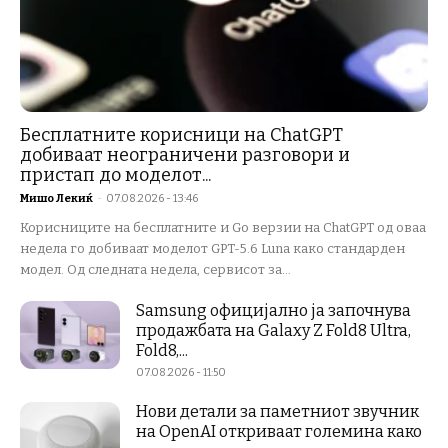
Бесплатните корисници на ChatGPT
добиваат неограничени разговори и
пристап до моделот...
Мишо Лекиќ
-
07.08.2026 - 13:46
Корисниците на бесплатните и Go верзии на ChatGPT од оваа
недела го добиваат моделот GPT-5.6 Luna како стандарден
модел. Од следната недела, сервисот за...
Samsung официјално ја започнува
продажбата на Galaxy Z Fold8 Ultra,
Fold8,...
07.08.2026 - 11:50
Нови детали за паметниот звучник
на OpenAI откриваат големина како