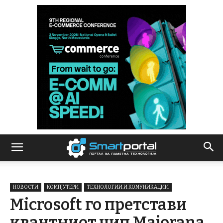
НОВОСТИ
КОМПЈУТЕРИ
ТЕХНОЛОГИИ И КОМУНИКАЦИИ
Microsoft го претстави
квантниот чип Majorana