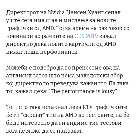
Директорот на Nvidia Џенсен Хуанг сепак
уште сега има став и мислење за новите
графички од AMD. Тој за време на разговор со
новинари во рамките на
CES 2019
кажал
директно дека новите картички од AMD
имаат лоши перформанси.
Можеби е подобро да го пренесеме ова на
англиски затоа што нема македонски збор
кој директно го преведува кажаното. Па така,
тој кажал дека: “The performance is lousy”.
Тој исто така истакнал дека RTX графичките
ќе ги “скршат” тие на AMD во тестовите, па ќе
биде интересно да ги видиме тие тестови
кога ќе може да се направат.