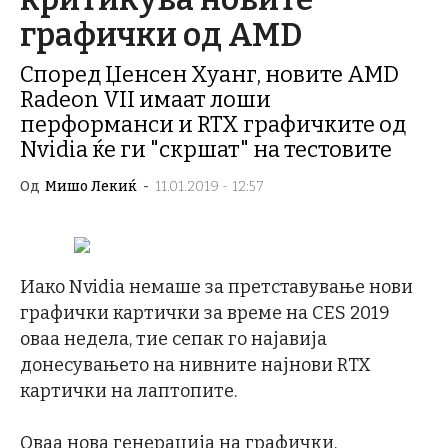
графички од AMD
Според Џенсен Хуанг, новите AMD
Radeon VII имаат лоши
перформанси и RTX графичките од
Nvidia ќе ги "скршат" на тестовите
Од
Мишо Лекиќ
-
11.01.2019 - 12:57
Иако Nvidia немаше за претставување нови
графички картички за време на CES 2019
оваа недела, тие сепак го најавија
донесувањето на нивните најнови RTX
картички на лаптопите.
Оваа нова генерација на графички,