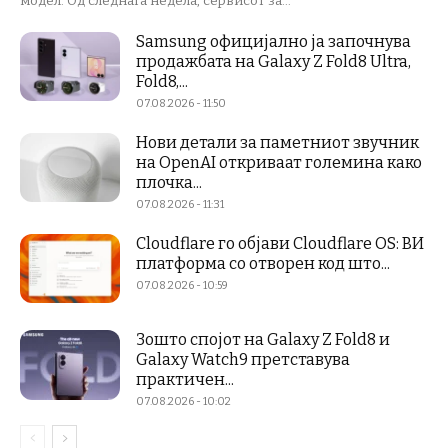
модел. Од следната недела, сервисот за...
Samsung официјално ја започнува
продажбата на Galaxy Z Fold8 Ultra,
Fold8,...
07.08.2026 - 11:50
Нови детали за паметниот звучник
на OpenAI откриваат големина како
плочка...
07.08.2026 - 11:31
Cloudflare го објави Cloudflare OS: ВИ
платформа со отворен код што...
07.08.2026 - 10:59
Зошто спојот на Galaxy Z Fold8 и
Galaxy Watch9 претставува
практичен...
07.08.2026 - 10:02