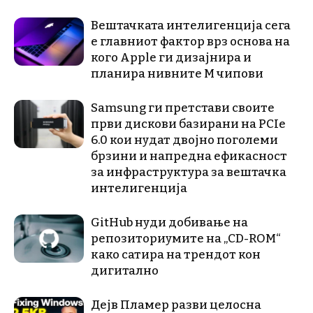
Вештачката интелигенција сега
е главниот фактор врз основа на
кого Apple ги дизајнира и
планира нивните М чипови
Samsung ги претстави своите
први дискови базирани на PCIe
6.0 кои нудат двојно поголеми
брзини и напредна ефикасност
за инфраструктура за вештачка
интелигенција
GitHub нуди добивање на
репозиториумите на „CD-ROM“
како сатира на трендот кон
дигитално
Дејв Пламер разви целосна