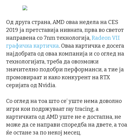
Од друга страна, AMD оваа недела на CES
2019 ја претставија нивната, прва во светот
направена со 7nm технологија,
Radeon VII
графичка картичка
. Оваа картичка е досега
најдобрата од оваа компанија и со оглед на
технологијата, треба да овозможи
значително подобри перформанси, а тие ја
промовираат и како конкурент на RTX
серијата од Nvidia.
Со оглед на тоа што се’ уште нема доволно
игри кои подржуваат ray tracing, а
картичката од AMD уште не е достапна, не
може да се направи споредба на двете, а тоа
ќе остане за по некој месец.