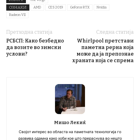
ОЗНАКИ
AMD
CES 2019
GeForce RTX
Nvidia
Radeon VII
Претходна статија
Следна статија
РСБСП: Како безбедно
Whirlpool претстави
да возите во зимски
паметна рерна која
услови?
може да ја препознае
храната која се спрема
Мишо Лекиќ
Својот интерес во областа на паметната технологија го
развива одамна како хоби кое што прераснува во нешто