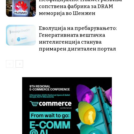
сопствена фабрика за DRAM
меморија во Шенжен
Еволуција на пребарувањето:
Генеративната вештачка
интелигенција станува
примарен дигитален портал