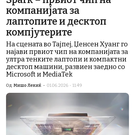
компанијата за
лаптопите и десктоп
компјутерите
На сцената во Тајпеј, Џенсен Хуанг го
најави првиот чип на компанијата за
ултра тенките лаптопи и компактни
десктоп машини, развиен заедно со
Microsoft и MediaTek
Од
Мишо Лекиќ
-
01.06.2026 - 11:49