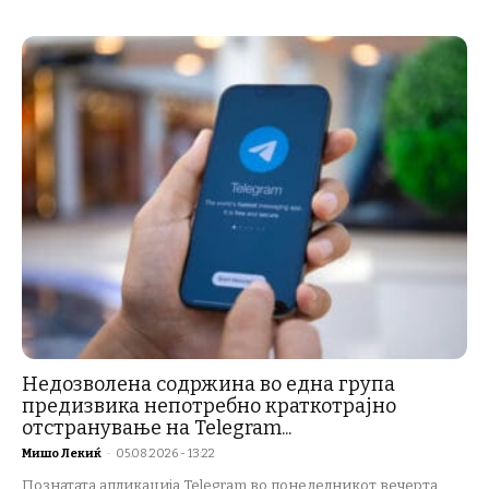
Недозволена содржина во една група
предизвика непотребно краткотрајно
отстранување на Telegram...
Мишо Лекиќ
-
05.08.2026 - 13:22
Познатата апликација Telegram во понеделникот вечерта