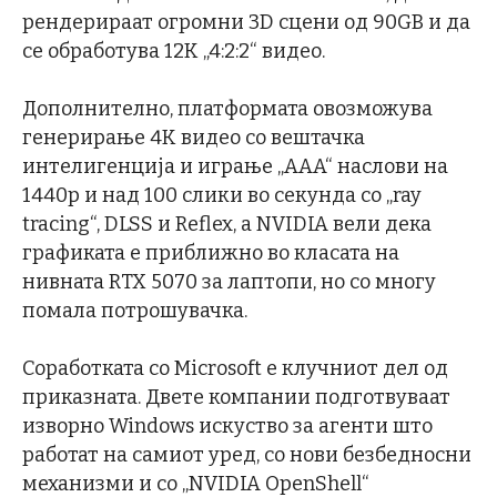
рендерираат огромни 3D сцени од 90GB и да
се обработува 12K „4:2:2“ видео.
Дополнително, платформата овозможува
генерирање 4K видео со вештачка
интелигенција и играње „AAA“ наслови на
1440p и над 100 слики во секунда со „ray
tracing“, DLSS и Reflex, a NVIDIA вели дека
графиката е приближно во класата на
нивната RTX 5070 за лаптопи, но со многу
помала потрошувачка.
Соработката со Microsoft е клучниот дел од
приказната. Двете компании подготвуваат
изворно Windows искуство за агенти што
работат на самиот уред, со нови безбедносни
механизми и со „NVIDIA OpenShell“