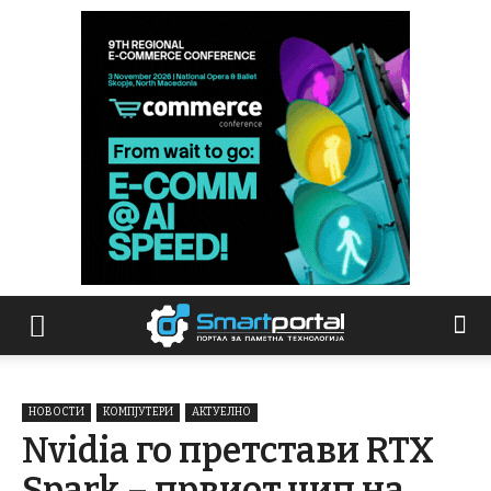
НОВОСТИ
КОМПЈУТЕРИ
АКТУЕЛНО
Nvidia го претстави RTX
Spark – првиот чип на