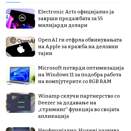
Electronic Arts официјално ја
заврши продажбата за 55
милијарди долари
OpenAI ги отфрла обвинувањата
на Apple за кражба на деловни
тајни
Microsoft потврди оптимизација
на Windows 11 за подобра работа
на компјутерите со 8GB RAM
Winamp склучи партнерство со
Deezer за додавање на
„стриминг“ функција во својата
апликација
Неофицијално: Huawei развива