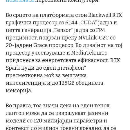
нова класа
персонални компјутери.
Во срцето на платформата стои Blackwell RTX
графички процесор со 6.144 „CUDA“ јадра и
петта генерација „Tensor“ јадра со FP4
прецизност, поврзан преку NVLink-C2C со
20-јадрен Grace процесор. Во дизајнот на тој
процесор учествуваше и MediaTek, што
придонесе за енергетската ефикасност. RTX
Spark нуди до еден „петафлоп“
пресметковна моќ за вештачка
интелигенција и до 128GB обединета
меморија.
Во пракса, тоа значи дека на еден тенок
лаптоп може да се извршуваат јазични
модели со 120 милијарди параметри и
контекст до милион токени локално, да се