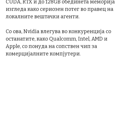
CUDA, RTX и до 128GB обединета меморија
изгледа како сериозен потег во правец на
локалните вештачки агенти.
Со ова, Nvidia влегува во конкуренција со
останатите, како Qualcomm, Intel, AMD и
Apple, со понуда на сопствен чип за
комерцијалните компјутери.