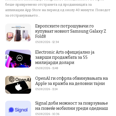
беше привремено отстранета од продавницата за
апликации App Store на период од околу 40 минути. Поводот
за отстранувањето...
Европските потрошувачи го
купуваат новиот Samsung Galaxy Z
Fold8
05.08.2026 - 12:34
Electronic Arts официјално ја
заврши продажбата за 55
милијарди долари
05.08.2026 - 11:48
OpenAI ги отфрла обвинувањата на
Apple за кражба на деловни тајни
05.08.2026 - 11:14
Signal доби можност за поврзување
на повеќе мобилни уреди одеднаш
05.08.2026 - 10:36