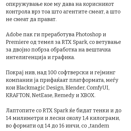
опкружување кое му дава на корисникот
контрола врз тоа што агентите смеат, а што
не смеат да прават.
Adobe пак ги преработува Photoshop и
Premiere од темел за RTX Spark, со ветување
за двојно побрза обработка на вештачка
интелигенција и графика.
Покрај нив, над 100 софтверски и гејминг
компании ја прифаќаат платформата, меѓу
кои Blackmagic Design, Blender, ComfyUI,
KRAFTON, NetEase, Remedy и XBOX.
Лаптопите со RTX Spark ќе бидат тенки и до
14 милиметри и лесни околу 1,4 килограми,
во формати од 14 до 16 инчи, со „tandem