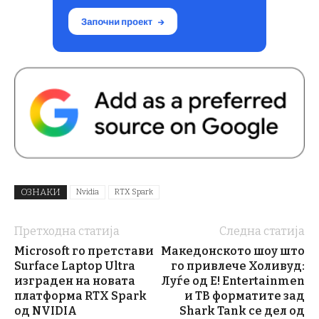
ОЗНАКИ
Nvidia
RTX Spark
Претходна статија
Следна статија
Microsoft го претстави
Македонското шоу што
Surface Laptop Ultra
го привлече Холивуд:
изграден на новата
Луѓе од E! Entertainmen
платформа RTX Spark
и ТВ форматите зад
од NVIDIA
Shark Tank се дел од