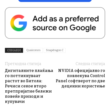
ОЗНАКИ
Qualcomm
Snapdragon C
Претходна статија
Следна статија
Дигиталните плаќања
NVIDIA официјално го
го поттикнуваат
повлекува Control
растот во Битола:
Panel софтверот по две
Речиси секое второ
децении користење
претпријатие бележи
повеќе приходи и
купувачи