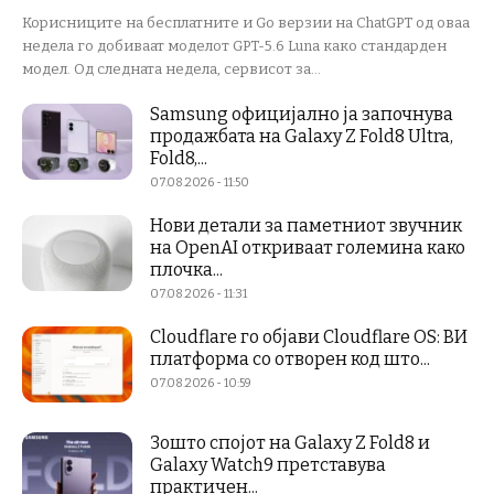
Корисниците на бесплатните и Go верзии на ChatGPT од оваа
недела го добиваат моделот GPT-5.6 Luna како стандарден
модел. Од следната недела, сервисот за...
Samsung официјално ја започнува
продажбата на Galaxy Z Fold8 Ultra,
Fold8,...
07.08.2026 - 11:50
Нови детали за паметниот звучник
на OpenAI откриваат големина како
плочка...
07.08.2026 - 11:31
Cloudflare го објави Cloudflare OS: ВИ
платформа со отворен код што...
07.08.2026 - 10:59
Зошто спојот на Galaxy Z Fold8 и
Galaxy Watch9 претставува
практичен...