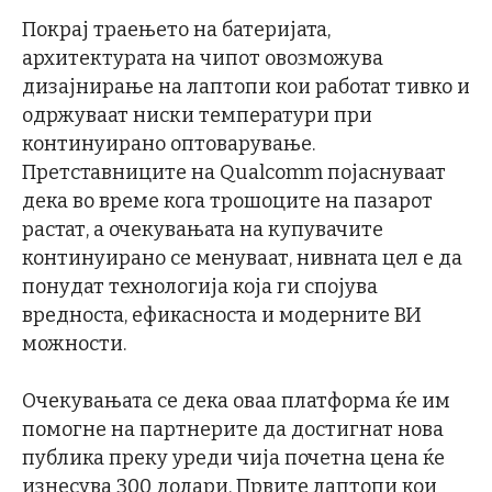
Покрај траењето на батеријата,
архитектурата на чипот овозможува
дизајнирање на лаптопи кои работат тивко и
одржуваат ниски температури при
континуирано оптоварување.
Претставниците на Qualcomm појаснуваат
дека во време кога трошоците на пазарот
растат, а очекувањата на купувачите
континуирано се менуваат, нивната цел е да
понудат технологија која ги спојува
вредноста, ефикасноста и модерните ВИ
можности.
Очекувањата се дека оваа платформа ќе им
помогне на партнерите да достигнат нова
публика преку уреди чија почетна цена ќе
изнесува 300 долари. Првите лаптопи кои