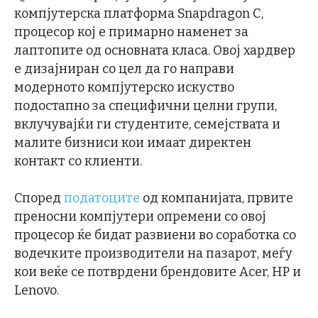
компјутерска платформа Snapdragon C,
процесор кој е примарно наменет за
лаптопите од основната класа. Овој хардвер
е дизајниран со цел да го направи
модерното компјутерско искуство
подостапно за специфични целни групи,
вклучувајќи ги студентите, семејствата и
малите бизниси кои имаат директен
контакт со клиенти.
Според
податоците
од компанијата, првите
преносни компјутери опремени со овој
процесор ќе бидат развиени во соработка со
водечките производители на пазарот, меѓу
кои веќе се потврдени брендовите Acer, HP и
Lenovo.