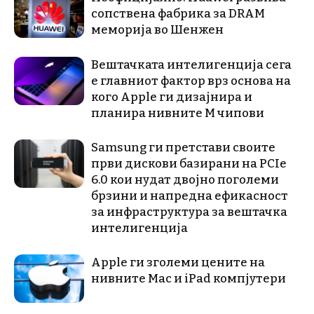
сопствена фабрика за DRAM
меморија во Шенжен
Вештачката интелигенција сега
е главниот фактор врз основа на
кого Apple ги дизајнира и
планира нивните М чипови
Samsung ги претстави своите
први дискови базирани на PCIe
6.0 кои нудат двојно поголеми
брзини и напредна ефикасност
за инфраструктура за вештачка
интелигенција
Apple ги зголеми цените на
нивните Mac и iPad компјутери