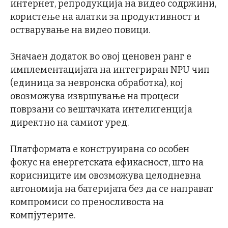
интернет, репродукција на видео содржини,
користење на алатки за продуктивност и
остварување на видео повици.
Значаен додаток во овој ценовен ранг е
имплементацијата на интегриран NPU чип
(единица за невронска обработка), кој
овозможува извршување на процеси
поврзани со вештачката интелигенција
директно на самиот уред.
Платформата е конструирана со особен
фокус на енергетската ефикасност, што на
корисниците им овозможува целодневна
автономија на батеријата без да се направат
компромиси со преносливоста на
компјутерите.