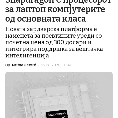
за лаптоп компјутерите
од основната класа
Новата хардверска платформа е
наменета за поевтините уреди со
почетна цена од 300 долари и
интегрира поддршка за вештачка
интелигенција
Од
Мишо Лекиќ
-
02.06.2026 - 11:41