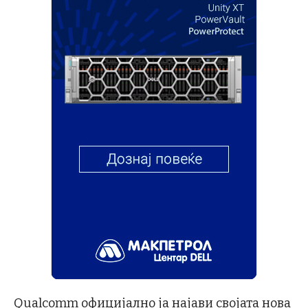
Qualcomm официјално ја најави својата нова