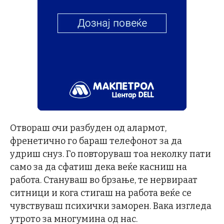
Отвораш очи разбуден од алармот,
френетично го бараш телефонот за да
удриш снуз. Го повторуваш тоа неколку пати
само за да сфатиш дека веќе касниш на
работа. Стануваш во брзање, те нервираат
ситници и кога стигаш на работа веќе се
чувствуваш психички заморен. Вака изгледа
утрото за многумина од нас.