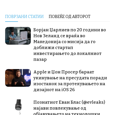
ПОВРЗАНИ СТАТИИ
ПОВЕЌЕ ОД АВТОРОТ
Борјан Џарлиев по 20 години во
Нов Зеланд се враќа во
Македонија со мисија да го
доближи стартап
инвестирањето до локалниот
пазар
Apple и Џон Просер бараат
укинување на пресудата поради
изостанок за протекувањето на
дизајнот на iOS 26
Познатиот Еван Блас (@evleaks)
најави повлекување од
објавувањето на технолошки