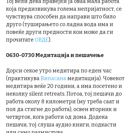
Тој вели дека правејќи ја оваа мала работа
која предизвикува голема непријатност, се
чувствува способен да направи што било
друго (туширањето со ладна вода има и
повеќе други предности кои може да ги
прочитате
ОВДЕ
).
0630-0730 Медитација и пешачење
Дорси секое утро медитира по еден час
(практикува
Випасана
медитација). Човекот
медитира веќе 20 години, а има посетено и
неколку silent retreats. Потоа, тој пешачи до
работа околу 8 километри (му треба саат и
пол да стигне до работа), освен вторник и
четврток, кога работи од дома. Додека
пешачи, тој слуша аудио книги, подкасти
или само размислува.