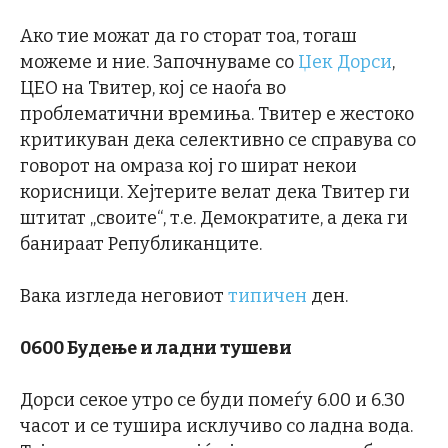
Ако тие можат да го сторат тоа, тогаш
можеме и ние. Започнуваме со
Џек Дорси
,
ЦЕО на Твитер, кој се наоѓа во
проблематични времиња. Твитер е жестоко
критикуван дека селективно се справува со
говорот на омраза кој го шират некои
корисници. Хејтерите велат дека Твитер ги
штитат „своите“, т.е. Демократите, а дека ги
банираат Републиканците.
Вака изгледа неговиот
типичен
ден.
0600 Будење и ладни тушеви
Дорси секое утро се буди помеѓу 6.00 и 6.30
часот и се тушира исклучиво со ладна вода.