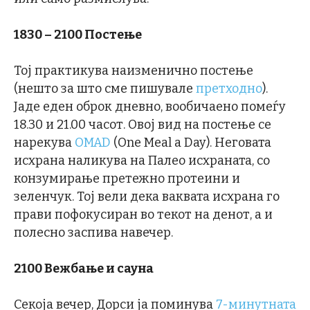
1830 – 2100 Постење
Тој практикува наизменично постење
(нешто за што сме пишувале
претходно
).
Јаде еден оброк дневно, вообичаено помеѓу
18.30 и 21.00 часот. Овој вид на постење се
нарекува
OMAD
(One Meal a Day). Неговата
исхрана наликува на Палео исхраната, со
конзумирање претежно протеини и
зеленчук. Тој вели дека ваквата исхрана го
прави пофокусиран во текот на денот, а и
полесно заспива навечер.
2100 Вежбање и сауна
Секоја вечер, Дорси ја поминува
7-минутната