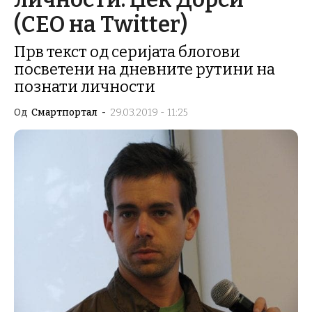
(CEO на Twitter)
Прв текст од серијата блогови
посветени на дневните рутини на
познати личности
Од
Смартпортал
-
29.03.2019 - 11:25