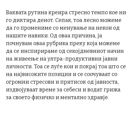
Ваквата рутина креира стресно темпо кое ни
го диктира денот. Сепак, тоа лесно можеме
да го промениме со менување на некои од
нашите навики. Од оваа причина, ја
почнувам оваа рубрика преку која можеме
да се инспирираме од секојдневниот начин
на живеење на ултра-продуктивни јавни
личности. Тоа се луѓе кои и покрај тоа што се
на највисоките позиции и се соочуваат со
огромни стресови и притисок од јавноста,
издвојуваат време за себеси и водат грижа
за своето физичко и ментално здравје.