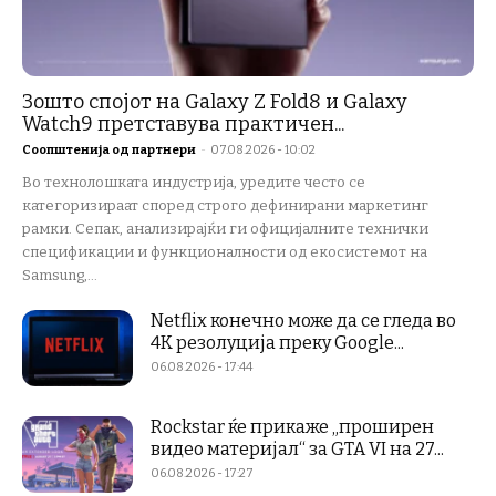
Зошто спојот на Galaxy Z Fold8 и Galaxy
Watch9 претставува практичен...
Соопштенија од партнери
-
07.08.2026 - 10:02
Во технолошката индустрија, уредите често се
категоризираат според строго дефинирани маркетинг
рамки. Сепак, анализирајќи ги официјалните технички
спецификации и функционалности од екосистемот на
Samsung,...
Netflix конечно може да се гледа во
4K резолуција преку Google...
06.08.2026 - 17:44
Rockstar ќе прикаже „проширен
видео материјал“ за GTA VI на 27...
06.08.2026 - 17:27