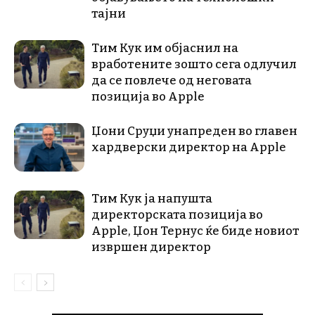
тајни
Тим Кук им објаснил на
вработените зошто сега одлучил
да се повлече од неговата
позиција во Apple
Џони Сруџи унапреден во главен
хардверски директор на Apple
Тим Кук ја напушта
директорската позиција во
Apple, Џон Тернус ќе биде новиот
извршен директор