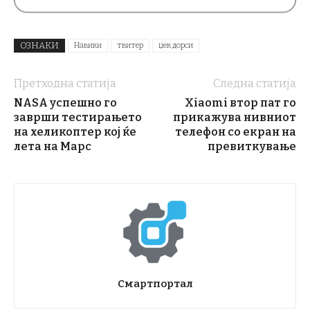
ОЗНАКИ
Навики
твитер
џек дорси
Претходна статија
Следна статија
NASA успешно го
Xiaomi втор пат го
заврши тестирањето
прикажува нивниот
на хеликоптер кој ќе
телефон со екран на
лета на Марс
превиткување
Смартпортал