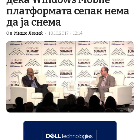
платформата сепак нема
да ја снема
Од
Мишо Лекиќ
-
18.10.2017 - 12:14