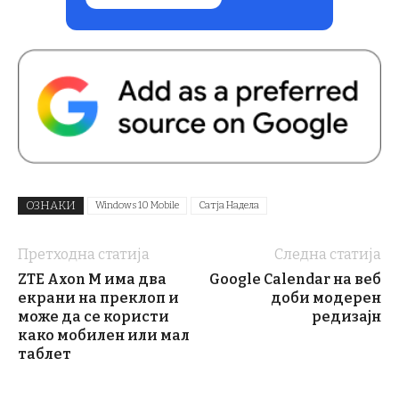
ОЗНАКИ
Windows 10 Mobile
Сатја Надела
Претходна статија
Следна статија
ZTE Axon M има два
Google Calendar на веб
екрани на преклоп и
доби модерен
може да се користи
редизајн
како мобилен или мал
таблет