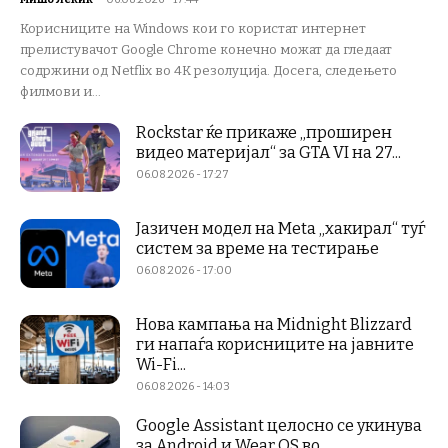
Корисниците на Windows кои го користат интернет
прелистувачот Google Chrome конечно можат да гледаат
содржини од Netflix во 4K резолуција. Досега, следењето
филмови и...
Rockstar ќе прикаже „проширен
видео материјал“ за GTA VI на 27...
06.08.2026 - 17:27
Јазичен модел на Meta „хакирал“ туѓ
систем за време на тестирање
06.08.2026 - 17:00
Нова кампања на Midnight Blizzard
ги напаѓа корисниците на јавните
Wi-Fi...
06.08.2026 - 14:03
Google Assistant целосно се укинува
за Android и Wear OS во...