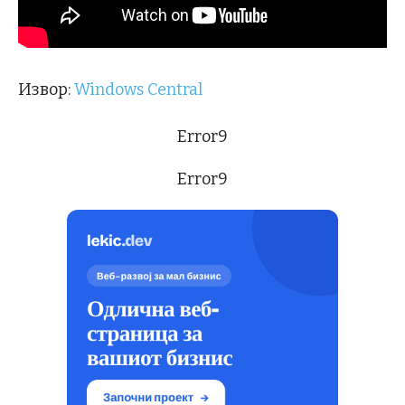
Извор:
Windows Central
Error9
Error9