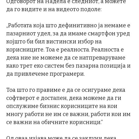
Одговорот на Надела е следниот, а можете
да го видите и на видеото подоле:
„Работата која што дефинитивно ја немаме е
пазарниот удел, за да имаме смартфон уред
којшто би бил вистински избор на
корисниците. Тоа е реалноста. Реалноста е
дека ние не можеме да се натпреваруваме
како трет еко систем без пазарна позиција и
да привлечеме програмери.
Тоа што го правиме е да се осигураме дека
софтверот е достапен, дека можеме да ги
опслужиме бизнис корисниците на кои
многу работи не им се важни, работи кои им
се важни на обичните корисници.“
Од оваа изјава може да се заклучи дека