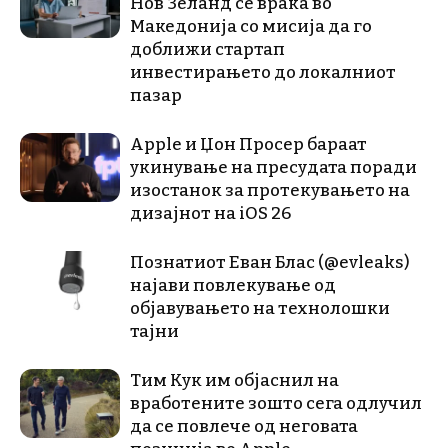
Нов Зеланд се враќа во
Македонија со мисија да го
доближи стартап
инвестирањето до локалниот
пазар
Apple и Џон Просер бараат
укинување на пресудата поради
изостанок за протекувањето на
дизајнот на iOS 26
Познатиот Еван Блас (@evleaks)
најави повлекување од
објавувањето на технолошки
тајни
Тим Кук им објаснил на
вработените зошто сега одлучил
да се повлече од неговата