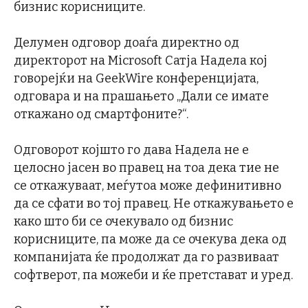
бизнис корисниците.
Делумен одговор доаѓа директно од
директорот на Microsoft Сатја Надела кој
говорејќи на GeekWire конференцијата,
одговара и на прашањето „Дали се имате
откажано од смартфоните?“.
Одговорот којшто го дава Надела не е
целосно јасен во правец на тоа дека тие не
се откажуваат, меѓутоа може дефинитивно
да се сфати во тој правец. Не откажувањето е
како што би се очекувало од бизнис
корисниците, па може да се очекува дека од
компанијата ќе продолжат да го развиваат
софтверот, па можеби и ќе претстават и уред.