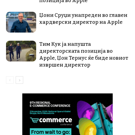
позиција во Apple
Џони Сруџи унапреден во главен
хардверски директор на Apple
Тим Кук ја напушта
директорската позиција во
Apple, Џон Тернус ќе биде новиот
извршен директор