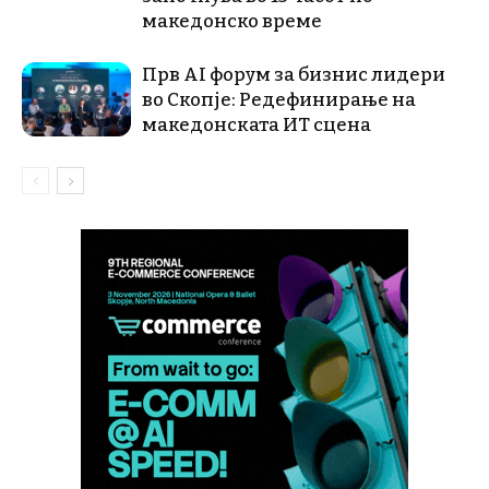
македонско време
Прв AI форум за бизнис лидери
во Скопје: Редефинирање на
македонската ИТ сцена