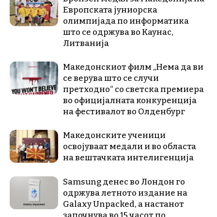
Европската јуниорска
олимпијада по информатика
што се одржува во Каунас,
Литванија
Македонскиот филм „Нема да ви
се верува што се случи
претходно“ со светска премиера
во официјалната конкуренција
на фестивалот во Олденбург
Македонските ученици
освојуваат медали и во областа
на вештачката интелигенција
Samsung денес во Лондон го
одржува летното издание на
Galaxy Unpacked, a настанот
започнува во 15 часот по