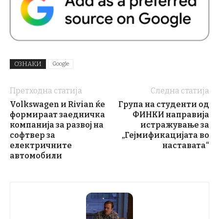
ОЗНАКИ
Google
Претходна статија
Следна статија
Volkswagen и Rivian ќе
Група на студенти од
формираат заедничка
ФИНКИ направија
компанија за развој на
истражување за
софтвер за
„Гејмификацијата во
електричните
наставата“
автомобили