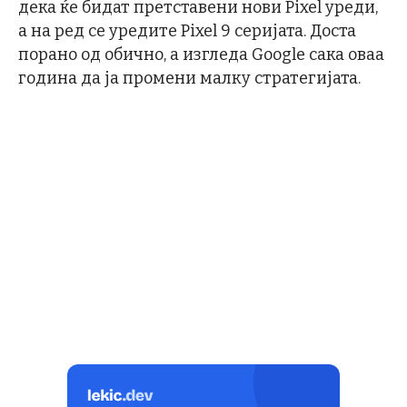
дека ќе бидат претставени нови Pixel уреди,
а на ред се уредите Pixel 9 серијата. Доста
порано од обично, а изгледа Google сака оваа
година да ја промени малку стратегијата.