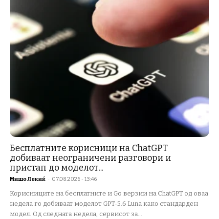
Бесплатните корисници на ChatGPT
добиваат неограничени разговори и
пристап до моделот...
Мишо Лекиќ
-
07.08.2026 - 13:46
Корисниците на бесплатните и Go верзии на ChatGPT од оваа
недела го добиваат моделот GPT-5.6 Luna како стандарден
модел. Од следната недела, сервисот за...