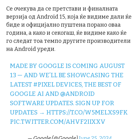
Се очекува да се претстави и финалната
верзија од Android 15, која ќе видиме дали ќе
биде и официјално пуштена порано оваа
година, а како и секогаш, ќе видиме како ќе
го следат тоа темпо другите производители
на Android уреди.
MADE BY GOOGLE IS COMING AUGUST
13 — AND WE’LL BE SHOWCASING THE
LATEST
#PIXEL
DEVICES, THE BEST OF
GOOGLE AI AND
@ANDROID
SOFTWARE UPDATES. SIGN UP FOR
UPDATES →
HTTPS://T.CO/W5MELXS9FK
PIC.TWITTER.COM/AHVF2IIXXV
— Google (@Google)
June 25, 2024