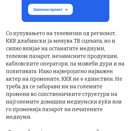
Со купувањето на телевизии од регионот,
KKR длабински ја менува ТВ сцената, но и
силно влијае на останатите медиуми,
телеком пазарот, независните продукции,
кабловските оператори, па можеби дури и на
политиката. Иако најверојатно најважен
актер на промените, KKR не е единствен. Не
треба да се заборави ни на големите
промени во сопственичките структури на
најголемите домашни медиумски куќи кои
го променија пазарот на печатените
медиуми.