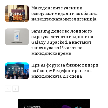
Македонските ученици
освојуваат медали и во областа
на вештачката интелигенција
Samsung денес во Лондон го
одржува летното издание на
Galaxy Unpacked, a настанот
започнува во 15 часот по
македонско време
Прв AI форум за бизнис лидери
во Скопје: Редефинирање на
македонската ИТ сцена