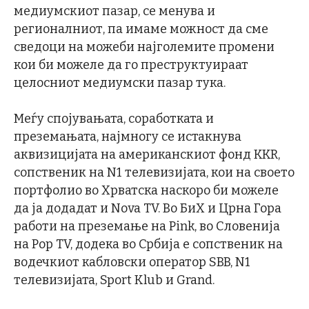
медиумскиот пазар, се менува и
регионалниот, па имаме можност да сме
сведоци на можеби најголемите промени
кои би можеле да го преструктуираат
целосниот медиумски пазар тука.
Меѓу спојувањата, соработката и
преземањата, најмногу се истакнува
аквизицијата на американскиот фонд KKR,
сопственик на N1 телевизијата, кои на своето
портфолио во Хрватска наскоро би можеле
да ја додадат и Nova TV. Во БиХ и Црна Гора
работи на преземање на Pink, во Словенија
на Pop TV, додека во Србија е сопственик на
водечкиот кабловски оператор SBB, N1
телевизијата, Sport Klub и Grand.