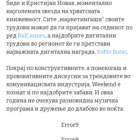
биде и Кристијан Новак, моментално
најголемата ѕвезда на хрватската
книжевност. Сите „маркетингаши“ своите
трудови можат да ги пријават на седмиот по
ред
BalCannes
, а најдобрите дигитални
трудови во регионот ќе ги претстави
најважната дигитална награда,
SoMo Borac
.
Покрај по конструктивните, а понекогаш и
провокативните дискусии за трендовите во
комуникациската индустрија, Weekend е
познат и по најдобрите забави. И оваа
година не очекува разновидна музичка
програма и дружење до длабоко во ноќта.
Error9
Error9