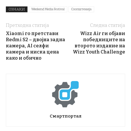
ОЗНАКИ
Weekend Media Festival
Соопштенија
Претходна статија
Следна статија
Xiaomi го претстави
Wizz Air ги објави
Redmi S2 – двојна задна
победниците на
камера, AI селфи
второто издание на
камера и ниска цена
Wizz Youth Challenge
како и обично
Смартпортал