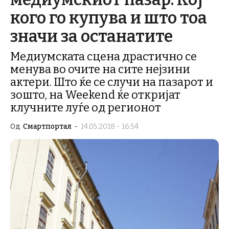
кого го купува и што тоа
значи за останатите
Медиумската сцена драстично се
менува во очите на сите нејзини
актери. Што ќе се случи на пазарот и
зошто, на Weekend ќе откријат
клучните луѓе од регионот
Од
Смартпортал
-
14.05.2018 - 16:54