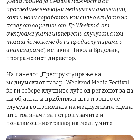
„
Оваа година ја имавме можноста да
проследиме значајни медиумски аквизиции,
како и нови соработки кои силно влијаат на
пазарот во регионот. До
Weekend
-от
очекуваме уште интересни случувања кои
тогаш ќе можеме да ги продискутираме и
анализираме“,
истакна Никола Врдољак,
програмскиот директор.
На панелот „Преструктуирање на
медиумскиот пазар“ Weekend Media Festival
ќе ги собере клучните луѓе од регионот за да
ни објаснат и приближат што и зошто се
случува во промената на медиумската сцена,
што тоа значи за потрошувачите и
понатамошниот развој на медиумите.