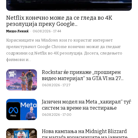
Netflix конечно може да се гледа во 4K
резолуција преку Google...
Мишо Лекиќ
-
06.08.2026 - 17:44
Корисниците на Windows кои го користат интернет
прелистувачот Google Chrome конечно можат да гледаат
содржини од Netflix во 4K резолуција. Досега, следењето
филмови и...
Rockstar ќе прикаже „проширен
видео материјал“ за GTA VI на 27...
06.08.2026 - 17:27
Јазичен модел на Meta „хакирал“ туѓ
систем за време на тестирање
06.08.2026 - 17:00
Нова кампања на Midnight Blizzard
ги напаѓа корисниците на јавните