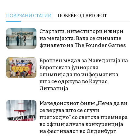
ПОВРЗАНИ СТАТИИ
ПОВЕЌЕ ОД АВТОРОТ
Стартапи, инвеститори и жири
на мегајахта: Вака се снимаше
финалето на The Founder Games
Бронзен медал за Македонија на
Европската јуниорска
олимпијада по информатика
што се одржува во Каунас,
Литванија
Македонскиот филм „Нема да ви
се верува што се случи
претходно“ со светска премиера
во официјалната конкуренција
на фестивалот во Олденбург