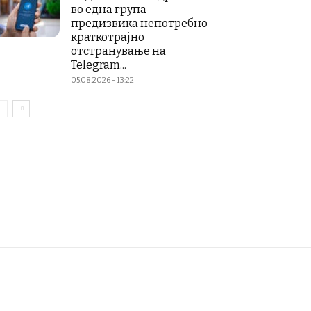
во една група
предизвика непотребно
краткотрајно
отстранување на
Telegram...
05.08.2026 - 13:22