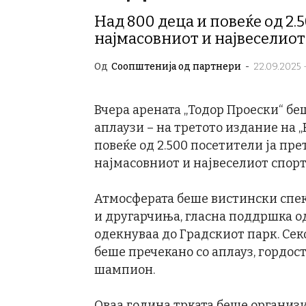
Над 800 деца и повеќе од 2.
најмасовниот и највеселиот
Од
Соопштенија од партнери
-
22.09.2025 -
Вчера арената „Тодор Проески“ бе
аплаузи – на третото издание на „
повеќе од 2.500 посетители ја пре
најмасовниот и највеселиот спорт
Атмосферата беше вистински спе
и другарчиња, гласна поддршка о
одекнуваа до Градскиот парк. Сек
беше пречекано со аплауз, гордос
шампион.
Оваа година трката беше организи