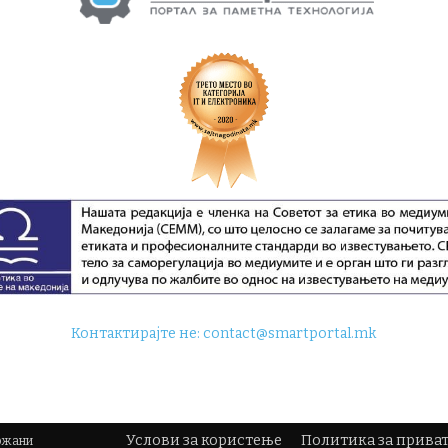
Контактирајте не:
contact@smartportal.mk
Услови за користење
Политика за прива
држани