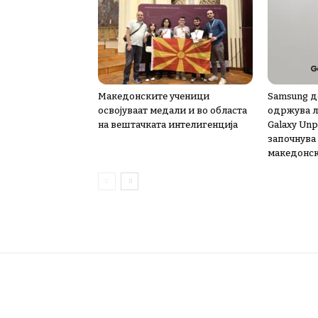
Македонските ученици
Samsung д
освојуваат медали и во областа
одржува л
на вештачката интелигенција
Galaxy Unp
започнува 
македонск