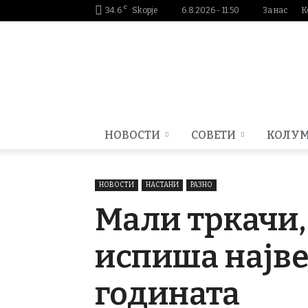
C
34.6
Skopje
6.8.2026 - 11:50
За нас
К
Smartportal.mk
НОВОСТИ
СОВЕТИ
КОЛУ
НОВОСТИ
НАСТАНИ
РАЗНО
Мали тркачи,
испиша најве
годината