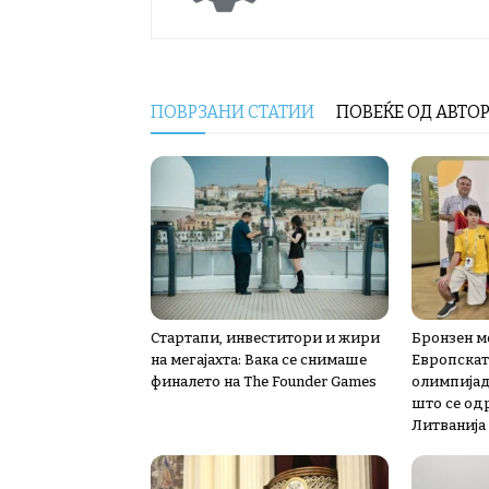
ПОВРЗАНИ СТАТИИ
ПОВЕЌЕ ОД АВТО
Стартапи, инвеститори и жири
Бронзен м
на мегајахта: Вака се снимаше
Европскат
финалето на The Founder Games
олимпијад
што се од
Литванија