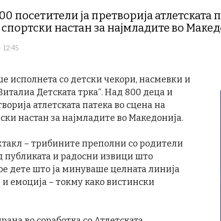
500 посетители ја претворија атлетската п
 спортски настан за најмладите во Маке
 12:45
ше исполнета со детски чекори, насмевки и
Виталиа Детската трка“. Над 800 деца и
творија атлетската патека во сцена на
ски настан за најмладите во Македонија.
ктакл – трибините преполни со родители
д публиката и радосни извици што
ое дете што ја минуваше целната линија
т и емоција – токму како вистински
рана во соработка со Атлетската