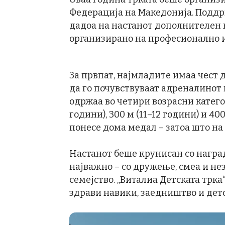
Федерација на Македонија. Поддр
дадоа на настанот дополнителен 
организирано на професионално и
За првпат, најмладите имаа чест д
да го почувствуваат адреналинот 
одржаа во четири возрасни категор
години), 300 м (11–12 години) и 40
понесе дома медал – затоа што на
Настанот беше крунисан со наград
најважно – со дружење, смеа и не
семејство. „Виталиа Детската трка“
здрави навики, заедништво и детс