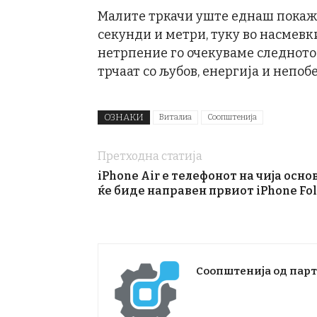
Малите тркачи уште еднаш покажа
секунди и метри, туку во насмевки
нетрпение го очекуваме следното 
трчаат со љубов, енергија и непоб
ОЗНАКИ
Виталиа
Соопштенија
Претходна статија
iPhone Air е телефонот на чија осно
ќе биде направен првиот iPhone Fo
Соопштенија од пар