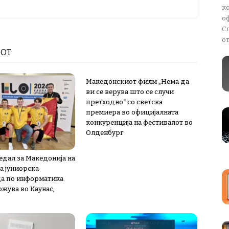
к
о
С
от
РОТ
Македонскиот филм „Нема да
ви се верува што се случи
претходно“ со светска
премиера во официјалната
конкуренција на фестивалот во
Олденбург
едал за Македонија на
а јуниорска
а по информатика
ржува во Каунас,