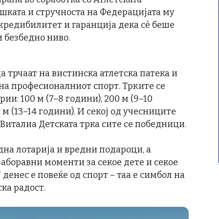
шката и стручноста на Федерацијата му
кредибилитет и гаранција дека сè беше
 безбедно ниво.
а трчаат на вистинска атлетска патека и
на професионалниот спорт. Трките се
ии: 100 м (7–8 години), 200 м (9–10
0 м (13–14 години). И секој од учесниците
 Виталиа Детската трка сите се победници.
на лотарија и вредни подароци, а
заборавни моменти за секое дете и секое
 денес е повеќе од спорт – таа е симбол на
ка радост.