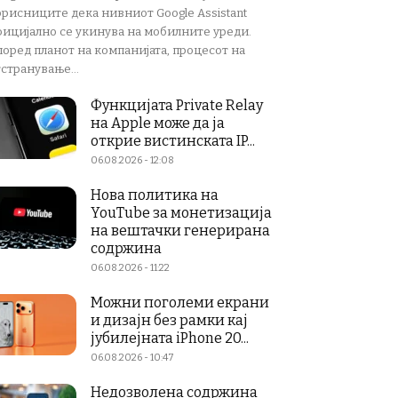
орисниците дека нивниот Google Assistant
фицијално се укинува на мобилните уреди.
поред планот на компанијата, процесот на
странување...
Функцијата Private Relay
на Apple може да ја
открие вистинската IP...
06.08.2026 - 12:08
Нова политика на
YouTube за монетизација
на вештачки генерирана
содржина
06.08.2026 - 11:22
Можни поголеми екрани
и дизајн без рамки кај
јубилејната iPhone 20...
06.08.2026 - 10:47
Недозволена содржина