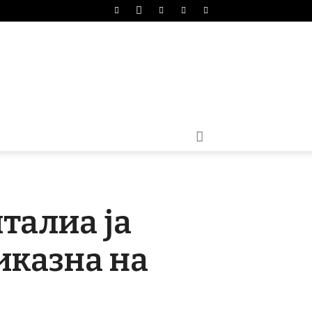
талиа ја
иказна на