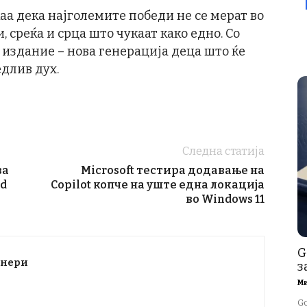
а дека најголемите победи не се мерат во
, среќа и срца што чукаат како едно. Со
издание – нова генерација деца што ќе
едлив дух.
Следна статија
ва
Microsoft тестира додавање на
ld
Copilot копче на уште една локација
во Windows 11
G
тнери
з
М
G