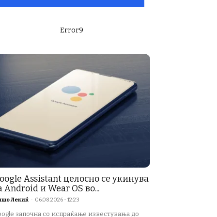
Error9
oogle Assistant целосно се укинува
а Android и Wear OS во...
ишо Лекиќ
-
06.08.2026 - 12:23
oogle започна со испраќање известувања до