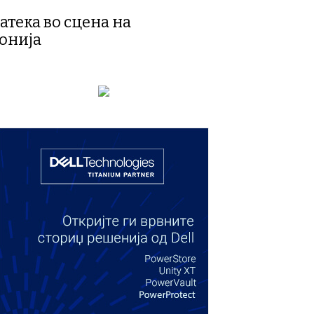
атека во сцена на
донија