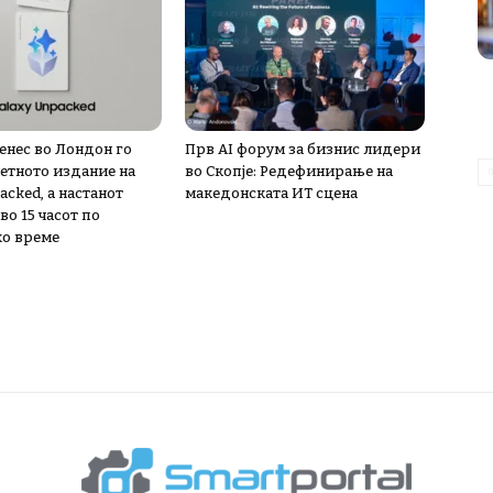
енес во Лондон го
Прв AI форум за бизнис лидери
етното издание на
во Скопје: Редефинирање на
acked, a настанот
македонската ИТ сцена
во 15 часот по
о време