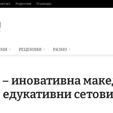
онтакт
Маркетинг
Редакција
МНИ
РЕЦЕНЗИИ
РАЗНО
 – иновативна мак
 едукативни сетови