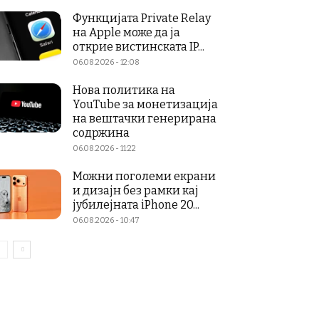
Функцијата Private Relay
на Apple може да ја
открие вистинската IP...
06.08.2026 - 12:08
Нова политика на
YouTube за монетизација
на вештачки генерирана
содржина
06.08.2026 - 11:22
Можни поголеми екрани
и дизајн без рамки кај
јубилејната iPhone 20...
06.08.2026 - 10:47