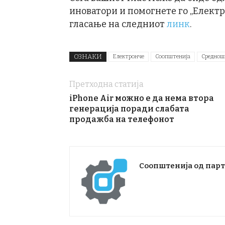
иноватори и помогнете го „Електр
гласање на следниот
линк
.
ОЗНАКИ
Електронче
Соопштенија
Среднош
Претходна статија
iPhone Air можно е да нема втора
генерација поради слабата
продажба на телефонот
Соопштенија од пар