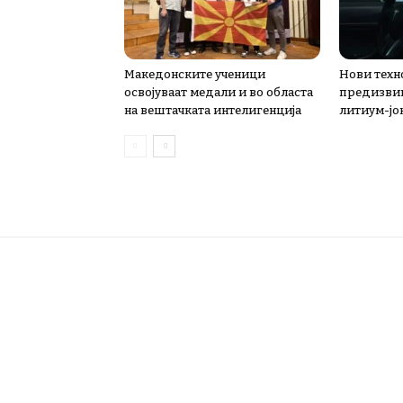
Македонските ученици
Нови техн
освојуваат медали и во областа
предизви
на вештачката интелигенција
литиум-јо