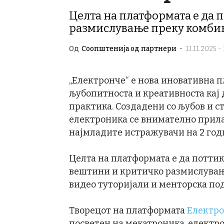
Целта на платформата е да 
размислување преку комбин
Од
Соопштенија од партнери
-
11.11.2025 -
„Електронче“ е нова иновативна п
љубопитноста и креативноста кај 
практика. Создадени со љубов и с
електроника се внимателно прила
најмладите истражувачи на 2 год
Целта на платформата е да поттик
вештини и критичко размислувањ
видео туторијали и менторска по
Творецот на платформата
Електр
посветен на мекатроника, електро