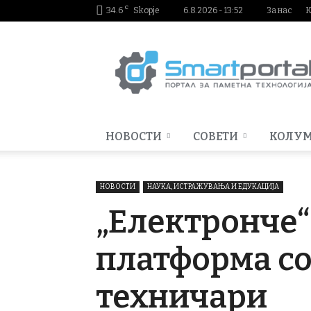
C
34.6
Skopje
6.8.2026 - 13:52
За нас
К
Smartportal.mk
НОВОСТИ
СОВЕТИ
КОЛУ
НОВОСТИ
НАУКА, ИСТРАЖУВАЊА И ЕДУКАЦИЈА
„Електронче“
платформа со
техничари