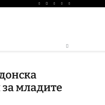
едонска
 за младите