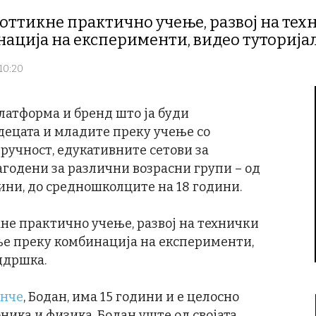
поттикне практично учење, развој на те
ација на експерименти, видео туторија
 10:20
латформа и бренд што ја буди
децата и младите преку учење со
тручност, едукативните сетови за
годени за различни возрасни групи – од
ини, до средношколците на 18 години.
не практично учење, развој на технички
е преку комбинација на експерименти,
ддршка.
онче
, Бодан, има 15 години и е целосно
ника и физика. Бодан уште од својата