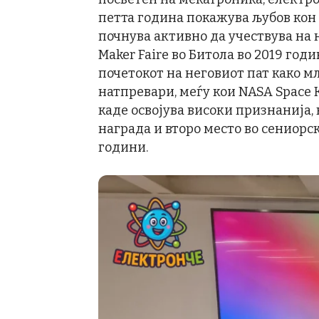
петта година покажува љубов кон 
почнува активно да учествува на 
Maker Faire во Битола во 2019 годи
почетокот на неговиот пат како м
натпревари, меѓу кои NASA Space K
каде освојува високи признанија,
награда и второ место во сениорск
години.