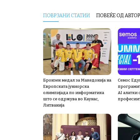
ПОВРЗАНИ СТАТИИ
ПОВЕЌЕ ОД АВТО
Бронзен медал за Македонија на
Семос Еду
Европската јуниорска
програмит
олимпијада по информатика
AI алатки
што се одржува во Каунас,
професии
Литванија