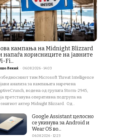
ова кампања на Midnight Blizzard
и напаѓа корисниците на јавните
i-Fi...
ишо Лекиќ
-
06.08.2026 - 14:03
збедносниот тим Microsoft Threat Intelligence
бјави анализа за кампањата наречена
ptiveCrunch, водена од групата Storm-2945,
оја претставува оперативна подгрупа на
знатиот актер Midnight Blizzard. Од...
Google Assistant целосно
се укинува за Android и
Wear OS во...
06.08.2026 - 12:23