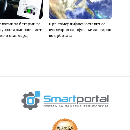
ологии за батерии го
Прв комерцијален сателит со
куваат доминантниот
нуклеарно напојување лансиран
нски стандард
во орбитата