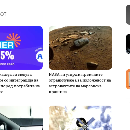
РОТ
кација ги менува
NASA ги утврди првичните
е со интеграција на
ограничувања за изложеност на
 според потребите на
астронаутите на марсовска
те
прашина