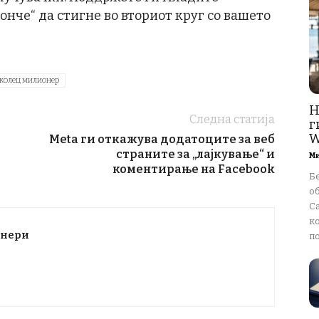
онче“ да стигне во вториот круг со вашето
колец милионер
Н
Следна статија
г
W
Meta ги откажува додатоците за веб
страните за „лајкување“ и
М
коментирање на Facebook
Бе
о
Ca
к
тнери
по