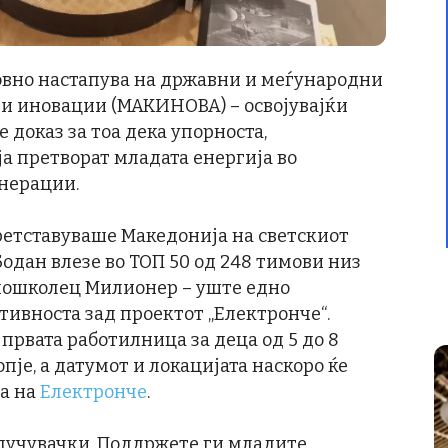
овно настапува на државни и меѓународни
 и иновации (МАКИНОВА) – освојувајќи
е доказ за тоа дека упорноста,
ја претворат младата енергија во
енерации.
ретставуваше Македонија на светскиот
Бодан влезе во ТОП 50 од 248 тимови низ
ношколец Милионер – уште едно
тивноста зад проектот „Електронче“.
 првата работилница за деца од 5 до 8
пје, а датумот и локацијата наскоро ќе
та на
Електронче
.
длучувачки. Поддржете ги младите