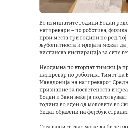
Во изминатите години Бодан ред
натпревари – по роботика, физика
први места три години по ред. Тој 
љубопитноста и идејата можат да 
вистинска инспирација за сите г
Неодамна по вторпат тимски ја п
натпревар по роботика. Тимот на 
Македонија на натпреварот Сред
признание за посветеноста и креа
Бодан и Заки веќе ја подготвуваат
години во еден од моловите во Ско
бидат објавени на фејсбук страна
Сега вашиот глас може да биде о