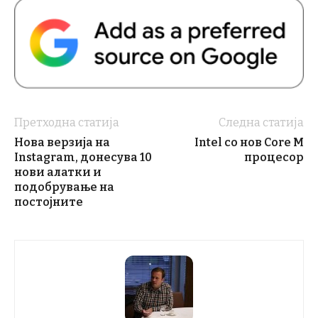
Претходна статија
Следна статија
Нова верзија на
Intel со нов Core M
Instagram, донесува 10
процесор
нови алатки и
подобрување на
постојните