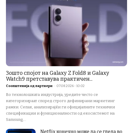
Зошто спојот на Galaxy Z Fold8 и Galaxy
Watch9 претставува практичен...
Соопштенија од партнери
-
07.08.2026 - 10:02
Во технолошката индустрија, уредите често се
категоризираат според строго дефинирани маркетинг
рамки. Сепак, анализирајќи ги официјалните технички
спецификации и функционалности од екосистемот на
Samsung,...
Netflix конечно може да се гледа во