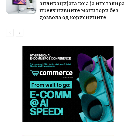
апликацијата која ја инсталира
преку нивните монитори без
дозвола од корисниците