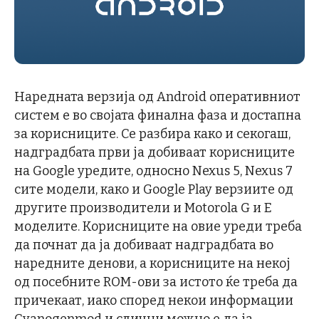
Наредната верзија од Android оперативниот
систем е во својата финална фаза и достапна
за корисниците. Се разбира како и секогаш,
надградбата први ја добиваат корисниците
на Google уредите, односно Nexus 5, Nexus 7
сите модели, како и Google Play верзиите од
другите производители и Motorola G и Е
моделите. Корисниците на овие уреди треба
да почнат да ја добиваат надградбата во
наредните денови, а корисниците на некој
од посебните ROM-ови за истото ќе треба да
причекаат, иако според некои информации