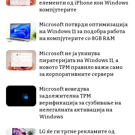
елементи од iPhone кон Windows
компјутерите
Microsoft потврди оптимизација
на Windows 11 за подобра работа
на компјутерите со 8GB RAM
Microsoft не ја укинува
пиратеријата на Windows 11, а
новото TPM правило важи само
за корпоративните сервери
Microsoft воведува
задолжителна TPM
верификација за сузбивање на
нелегалната активација на
Windows
LG ќе ги тргне рекламите од