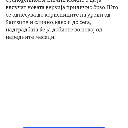
Cyanogenmod и слични можно е да ја
вклучат новата верзија прилично брзо. Што
се однесува до корисниците на уреди од
Samsung и слично, како и до сега,
надградбата ќе ја добиете во некој од
наредните месеци.