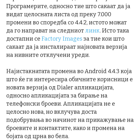
Програмерите, односно тие што сакаат да ја
видат целосната листа од преку 7.000
промени во споредба со 4.4.2, истото можат
да го направат на следниот
линк
. Исто така
достапни се
Factory Images
за тие кои што
сакаат да ја инсталираат најновата верзија
на нивните отклучени уреди.
Најистакнатата промена во Android 4.4.3 која
што ќе ги интересира обичните корисници е
новата верзија од Dialer апликацијата,
односно апликацијата за бирање на
телефонски броеви. Апликацијата не е
целосно нова, но вклучува доста
подобрувања во начинот на прикажување на
броевите и контактите, како и промена на
бојата од црна во бела.