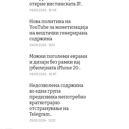
открие вистинската IP...
06.08.2026 - 12:08
Нова политика на
YouTube за монетизација
на вештачки генерирана
содржина
06.08.2026 - 11:22
Можни поголеми екрани
и дизајн без рамки кај
јубилејната iPhone 20...
06.08.2026 - 10:47
Недозволена содржина
во една група
предизвика непотребно
краткотрајно
отстранување на
Telegram...
05.08.2026 - 13:22