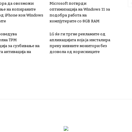
мора да овозможи
Microsoft потврди
ње на копираните
оптимизација на Windows 11 за
од iPhone кон Windows
подобра работа на
ите
компјутерите со 8GB RAM
 воведува
LG ќе ги тргне рекламите од
елна TPM
апликацијата која ја инсталира
ија за сузбивање на
преку нивните монитори без
а активација на
дозвола од корисниците