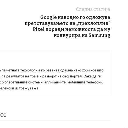
Следна статија
т
Google наводно го одложува
претставувањето на „преклоплив“
Pixel поради неможноста да му
конкурира на Samsung
а паметната технологија го развива одамна како хоби кое што
па резултатот на тоа е и развојот на овој портал. Сака да ги
со оперативните системи, апликациите, мобилните телефони,
вселенски истражувања.
РОТ