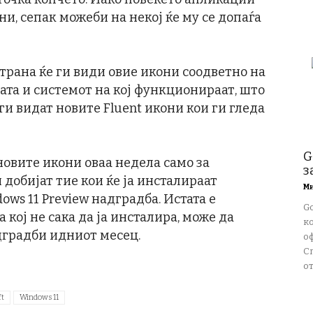
и, сепак можеби на некој ќе му се допаѓа
страна ќе ги види овие икони соодветно на
ата и системот на кој функционираат, што
ги видат новите Fluent икони кои ги гледа
G
новите икони оваа недела само за
з
и добијат тие кои ќе ја инсталираат
М
ws 11 Preview надградба. Истата е
G
 кој не сака да ја инсталира, може да
к
дградби идниот месец.
о
С
от
ft
Windows 11