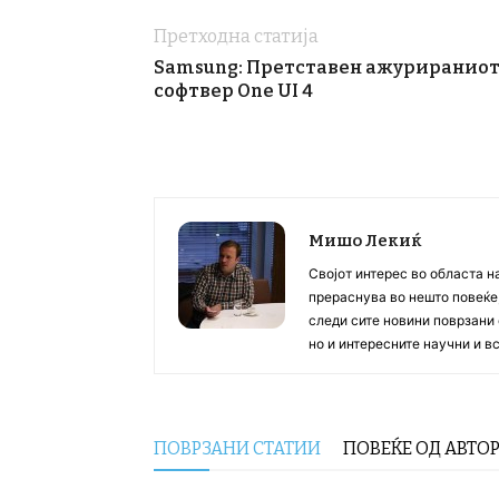
Претходна статија
Samsung: Претставен ажуриранио
софтвер One UI 4
Мишо Лекиќ
Својот интерес во областа н
прераснува во нешто повеќе, 
следи сите новини поврзани 
но и интересните научни и 
ПОВРЗАНИ СТАТИИ
ПОВЕЌЕ ОД АВТО