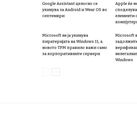
Google Assistant целосно се
Apple ќе 
укинува за Android и Wear OS во
споделува
септември
елементи 
компјутер
Microsoft не ја укинува
Microsoft
пиратеријата на Windows 11, а
задолжит
новото TPM правило важи само
верификац
за корпоративните сервери
нелегалнат
Windows