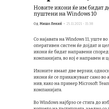
Новите икони ќе им бидат д
пуштени на Windows 10
Од
Мишо Лекиќ
-
25.11.2021 - 15:38
Со најавата на Windows 11, уште во
оперативен систем ќе дојдат и це
икони ќе бидат направени според 
компанијата, во кој е направен и ц
Иконите имаат две верзии, односно
икони ќе се прикажуваат само во
нив, како на пример Microsoft Tea
компанијата.
Во Windows најбрзо се стига до и
копчето на тастатурата, заедно со