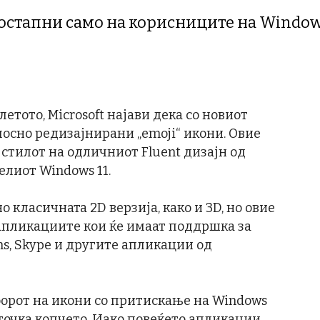
остапни само на корисниците на Windows
 летото, Microsoft најави дека со новиот
лосно редизајнирани „emoji“ икони. Овие
стилот на одличниот Fluent дизајн од
елиот Windows 11.
 класичната 2D верзија, како и 3D, но овие
 апликациите кои ќе имаат поддршка за
ms, Skype и другите апликации од
зборот на икони со притискање на Windows
 точка копчето. Иако повеќето апликации