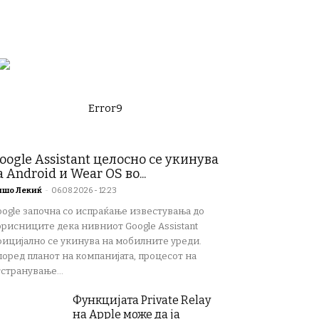
Error9
oogle Assistant целосно се укинува
а Android и Wear OS во...
ишо Лекиќ
-
06.08.2026 - 12:23
oogle започна со испраќање известувања до
орисниците дека нивниот Google Assistant
фицијално се укинува на мобилните уреди.
поред планот на компанијата, процесот на
странување...
Функцијата Private Relay
на Apple може да ја