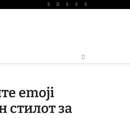
те emoji
н стилот за