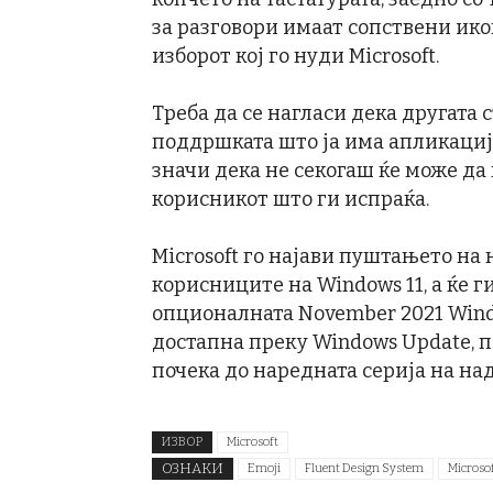
за разговори имаат сопствени икон
изборот кој го нуди Microsoft.
Треба да се нагласи дека другата 
поддршката што ја има апликациј
значи дека не секогаш ќе може да 
корисникот што ги испраќа.
Microsoft го најави пуштањето на 
корисниците на Windows 11, а ќе г
опционалната November 2021 Windo
достапна преку Windows Update, па
почека до наредната серија на на
ИЗВОР
Microsoft
ОЗНАКИ
Emoji
Fluent Design System
Microso