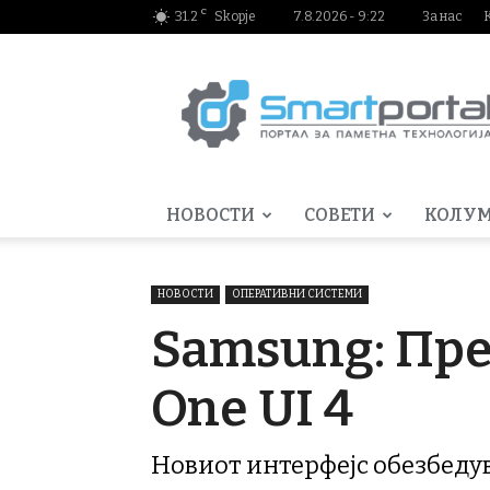
C
31.2
Skopje
7.8.2026 - 9:22
За нас
Smartportal.mk
НОВОСТИ
СОВЕТИ
КОЛУ
НОВОСТИ
ОПЕРАТИВНИ СИСТЕМИ
Samsung: Пр
One UI 4
Новиот интерфејс обезбеду