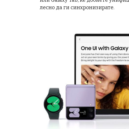
или Galaxy Tab, ќе добиете унифи
лесно да ги синхронизирате.