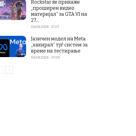
Rockstar ќе прикаже
„проширен видео
материјал“ за GTA VI на
27...
06.08.2026 - 17:27
Јазичен модел на Meta
„хакирал“ туѓ систем за
време на тестирање
06.08.2026 - 17:00