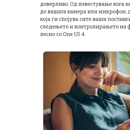
доверливо. Од известување кога н
до вашата камера или микрофон, д
која ги спојува сите ваши постав
следењето и контролирањето на ф
лесно со One UI 4.