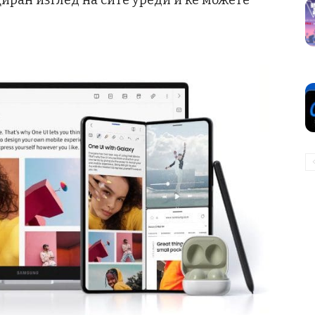
циран изглед на сите уреди и ќе можете