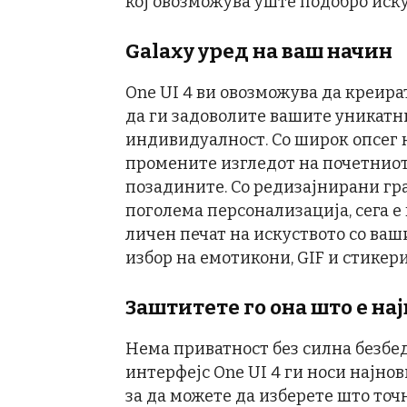
кој овозможува уште подобро иску
Galaxy
уред на ваш начин
One UI 4 ви овозможува да креир
да ги задоволите вашите уникатни
индивидуалност. Со широк опсег н
промените изгледот на почетниот 
позадините. Со редизајнирани гр
поголема персонализација, сега е 
личен печат на искуството со ва
избор на емотикони, GIF и стикери
Заштитете го она што е на
Нема приватност без силна безбе
интерфејс One UI 4 ги носи најно
за да можете да изберете што точн