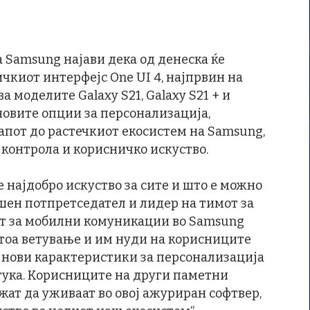
 Samsung најави дека од денеска ќе
чкиот интерфејс One UI 4, најпрвин на
ва моделите Galaxy S21, Galaxy S21 + и
 новите опции за персонализација,
апот до растечкиот екосистем на Samsung,
 контрола и корисничко искуство.
 најдобро искуство за сите и што е можно
вршен потпретседател и лидер на тимот за
от за мобилни комуникации во Samsung
ва тоа ветување и им нуди на корисниците
јнови карактеристики за персонализација
 тука. Корисниците на други паметни
жат да уживаат во овој ажуриран софтвер,