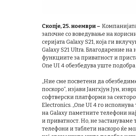
Скопје
, 2
5
.
ноември
–
Компанијата
започне со воведување на корисни
серијата Galaxy S21, која ги вклучу
Galaxy S21 Ultra. Благодарение на
функциите за приватност и прист
One UI 4 обезбедува уште подобра
„Ние сме посветени да обезбедиме
поскоро“, изјави Јангхјун Јун, из
софтверски платформи за сектор
Electronics. „One UI 4 го исполну
на Galaxy паметните телефони на
и приватност. Но, не застануваме
телефони и таблети наскоро ќе мо