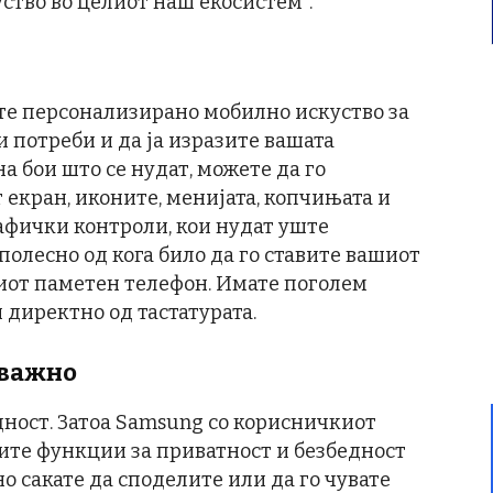
ство во целиот наш екосистем“.
ате персонализирано мобилно искуство за
 потреби и да ја изразите вашата
а бои што се нудат, можете да го
екран, иконите, менијата, копчињата и
афички контроли, кои нудат уште
полесно од кога било да го ставите вашиот
шиот паметен телефон. Имате поголем
 директно од тастатурата.
јважно
дност. Затоа Samsung со корисничкиот
вите функции за приватност и безбедност
о сакате да споделите или да го чувате