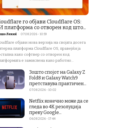
loudflare го објави Cloudflare OS:
И платформа со отворен код што...
ишо Лекиќ
-
07.08.2026 - 10:59
oudflare објави нова верзија на својата досега
терна платформа Cloudflare OS, правејќи ја
остапна како софтвер со отворен код.
атформата е замислена како работно...
Зошто спојот на Galaxy Z
Fold8 и Galaxy Watch9
претставува практичен...
07.08.2026 - 10:02
Netflix конечно може да се
гледа во 4K резолуција
преку Google...
06.08.2026 - 17:44