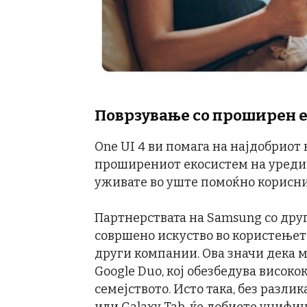
Поврзување со проширен 
One UI 4 ви помага на најдобриот
проширениот екосистем на уреди 
уживате во уште помоќно корисни
Партнерствата на Samsung со друг
совршено искуство во користењет
други компании. Ова значи дека 
Google Duo, кој обезбедува висок
семејството. Исто така, без разлик