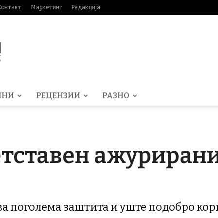
Контакт
Маркетинг
Редакција
МНИ
РЕЦЕНЗИИ
РАЗНО
етставен ажурирани
ва поголема заштита и уште подобро кор