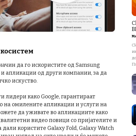
C
В
М
Cl
екосистем
ин
д
 начин да го искористите од Samsung
Пл
и апликации од други компании, за да
чко искуство.
и лидери како Google, гарантираат
о на омилените апликации и услуги на
можете да уживате во апликациите како
оквалитетни видео повици со пријателите и
а дали користите Galaxy Fold, Galaxy Watch