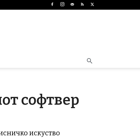
от софтвер
исничко искуство