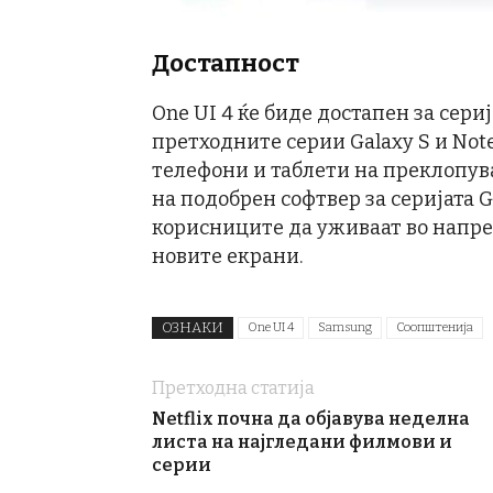
Достапност
One UI 4 ќе биде достапен за сериј
претходните серии Galaxy S и Note,
телефони и таблети на преклопув
на подобрен софтвер за серијата G
корисниците да уживаат во напре
новите екрани.
ОЗНАКИ
One UI 4
Samsung
Соопштенија
Претходна статија
Netflix почна да објавува неделна
листа на најгледани филмови и
серии