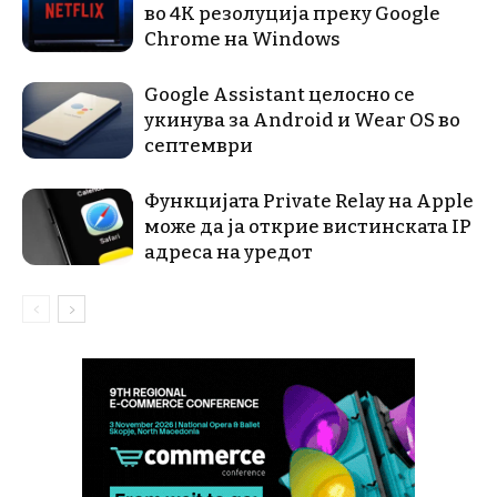
во 4K резолуција преку Google
Chrome на Windows
Google Assistant целосно се
укинува за Android и Wear OS во
септември
Функцијата Private Relay на Apple
може да ја открие вистинската IP
адреса на уредот