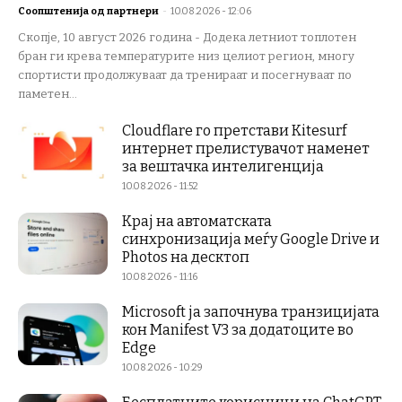
Соопштенија од партнери
-
10.08.2026 - 12:06
Скопје, 10 август 2026 година - Додека летниот топлотен
бран ги крева температурите низ целиот регион, многу
спортисти продолжуваат да тренираат и посегнуваат по
паметен...
Cloudflare го претстави Kitesurf
интернет прелистувачот наменет
за вештачка интелигенција
10.08.2026 - 11:52
Крај на автоматската
синхронизација меѓу Google Drive и
Photos на десктоп
10.08.2026 - 11:16
Microsoft ја започнува транзицијата
кон Manifest V3 за додатоците во
Edge
10.08.2026 - 10:29