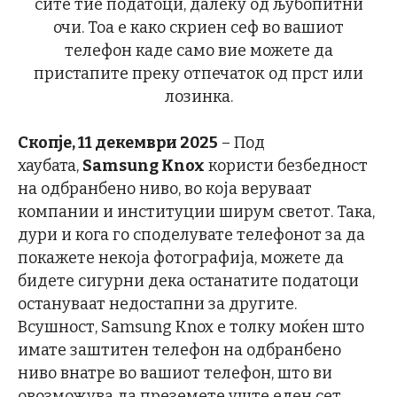
сите тие податоци, далеку од љубопитни
очи. Тоа е како скриен сеф во вашиот
телефон каде само вие можете да
пристапите преку отпечаток од прст или
лозинка.
Скопје, 11 декември 2025
– Под
хаубата,
Samsung Knox
користи безбедност
на одбранбено ниво, во која веруваат
компании и институции ширум светот. Така,
дури и кога го споделувате телефонот за да
покажете некоја фотографија, можете да
бидете сигурни дека останатите податоци
остануваат недостапни за другите.
Всушност, Samsung Knox е толку моќен што
имате заштитен телефон на одбранбено
ниво внатре во вашиот телефон, што ви
овозможува да преземете уште еден сет