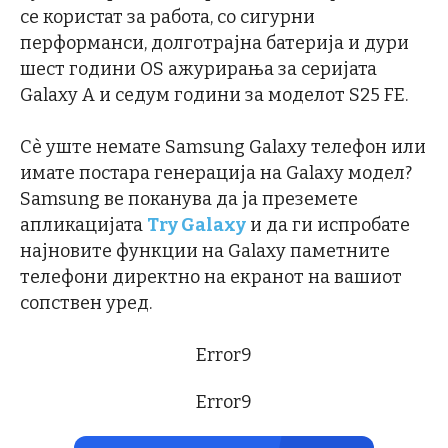
се користат за работа, со сигурни
перформанси, долготрајна батерија и дури
шест години OS ажурирања за серијата
Galaxy A и седум години за моделот S25 FE.
Сè уште немате Samsung Galaxy телефон или
имате постара генерација на Galaxy модел?
Samsung ве поканува да ја преземете
апликацијата
Try Galaxy
и да ги испробате
најновите функции на Galaxy паметните
телефони директно на екранот на вашиот
сопствен уред.
Error9
Error9