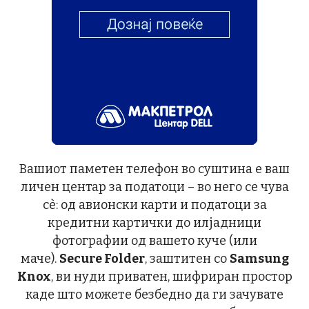
Вашиот паметен телефон во суштина е ваш
личен центар за податоци – во него се чува
сè: од авионски карти и податоци за
кредитни картички до илјадници
фотографии од вашето куче (или
маче).
Secure Folder
, заштитен со
Samsung
Knox
, ви нуди приватен, шифриран простор
каде што можете безбедно да ги зачувате