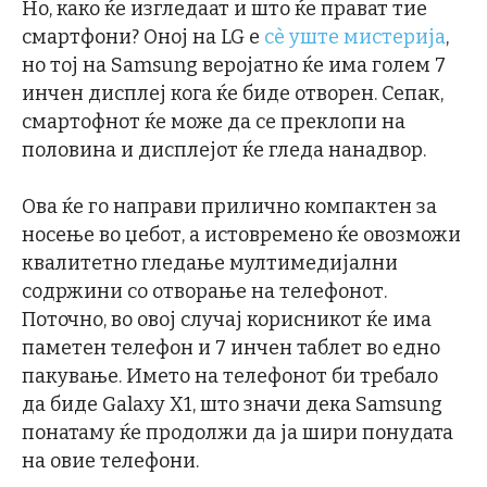
Но, како ќе изгледаат и што ќе прават тие
смартфони? Оној на LG е
сѐ уште мистерија
,
но тој на Samsung веројатно ќе има голем 7
инчен дисплеј кога ќе биде отворен. Сепак,
смартофнот ќе може да се преклопи на
половина и дисплејот ќе гледа нанадвор.
Ова ќе го направи прилично компактен за
носење во џебот, а истовремено ќе овозможи
квалитетно гледање мултимедијални
содржини со отворање на телефонот.
Поточно, во овој случај корисникот ќе има
паметен телефон и 7 инчен таблет во едно
пакување. Името на телефонот би требало
да биде Galaxy X1, што значи дека Samsung
понатаму ќе продолжи да ја шири понудата
на овие телефони.