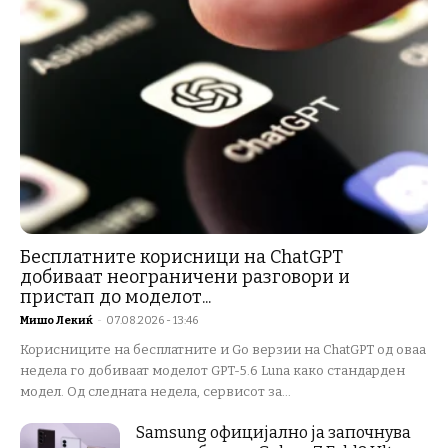
Бесплатните корисници на ChatGPT
добиваат неограничени разговори и
пристап до моделот...
Мишо Лекиќ
-
07.08.2026 - 13:46
Корисниците на бесплатните и Go верзии на ChatGPT од оваа
недела го добиваат моделот GPT-5.6 Luna како стандарден
модел. Од следната недела, сервисот за...
Samsung официјално ја започнува