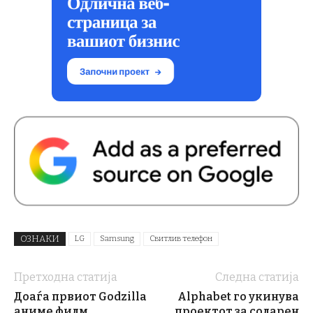
ОЗНАКИ
LG
Samsung
Свитлив телефон
Претходна статија
Следна статија
Доаѓа првиот Godzilla
Alphabet го укинува
аниме филм
проектот за соларен