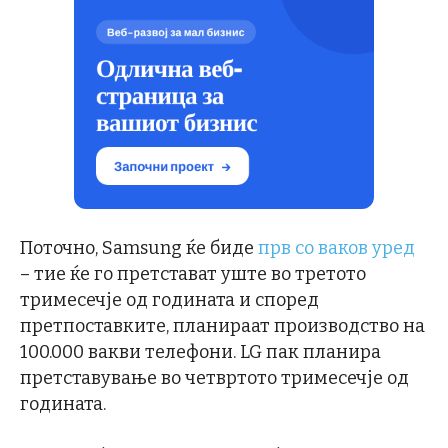
Поточно, Samsung ќе биде
прв со ваков уред
– тие ќе го претстават уште во третото
тримесечје од годината и според
претпоставките, планираат производство на
100.000 вакви телефони. LG пак планира
претставување во четвртото тримесечје од
годината.