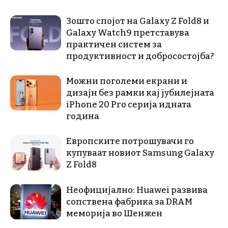
Зошто спојот на Galaxy Z Fold8 и
Galaxy Watch9 претставува
практичен систем за
продуктивност и добросостојба?
Можни поголеми екрани и
дизајн без рамки кај јубилејната
iPhone 20 Pro серија идната
година
Европските потрошувачи го
купуваат новиот Samsung Galaxy
Z Fold8
Неофицијално: Huawei развива
сопствена фабрика за DRAM
меморија во Шенжен