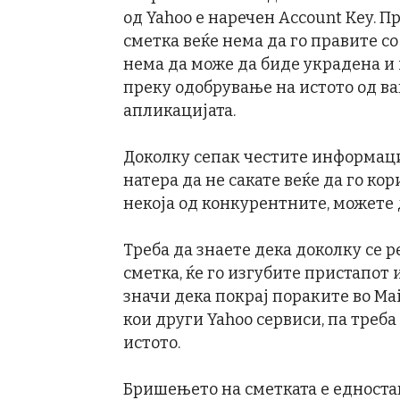
од Yahoo е наречен Account Key. П
сметка веќе нема да го правите со
нема да може да биде украдена и
преку одобрување на истото од ва
апликацијата.
Доколку сепак честите информаци
натера да не сакате веќе да го ко
некоја од конкурентните, можете 
Треба да знаете дека доколку се 
сметка, ќе го изгубите пристапот 
значи дека покрај пораките во Mail
кои други Yahoo сервиси, па треб
истото.
Бришењето на сметката е едноста