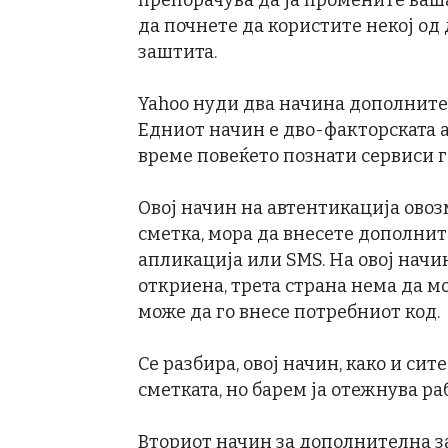
препорачува да ја промените ваша
да почнете да користите некој о
заштита.
Yahoo нуди два начина дополните
Едниот начин е дво-факторската 
време повеќето познати сервиси г
Овој начин на автентикација овоз
сметка, мора да внесете дополнит
апликација или SMS. На овој начи
откриена, трета страна нема да м
може да го внесе потребниот код.
Се разбира, овој начин, како и си
сметката, но барем ја отежнува ра
Вториот начин за дополнителна з