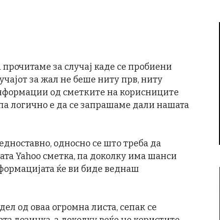
 прочитаме за случај каде се пробиени
лучајот за жал не беше ниту прв, ниту
информации од сметките на корисниците
 па логично е да се запрашаме дали нашата
едноставно, односно се што треба да
шата Yahoo сметка, па доколку има шанси
нформацијата ќе ви биде веднаш
дел од оваа огромна листа, сепак се