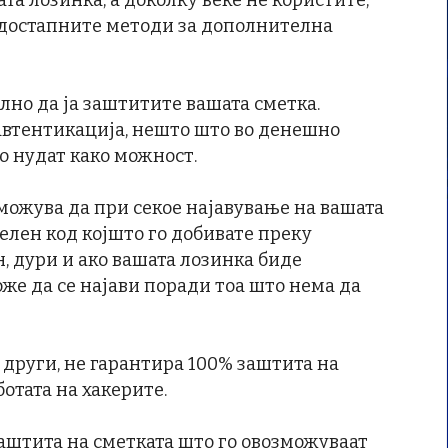
та лозинка, а доколку веќе не користите,
д достапните методи за дополнителна
лно да ја заштитите вашата сметка.
автентикација, нешто што во денешно
о нудат како можност.
можува да при секое најавување на вашата
елен код којшто го добивате преку
н, дури и ако вашата лозинка биде
оже да се најави поради тоа што нема да
те други, не гарантира 100% заштита на
ботата на хакерите.
аштита на сметката што го овозможуваат