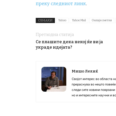
преку следниот линк
.
ОЗНАКИ
Yahoo
Yahoo Mail
Онлајн сметки
Претходна статија
Се плашите дека некој ќе ви ја
украде идејата?
Мишо Лекиќ
Својот интерес во областа н
прераснува во нешто повеќе, 
следи сите новини поврзани 
но и интересните научни и 