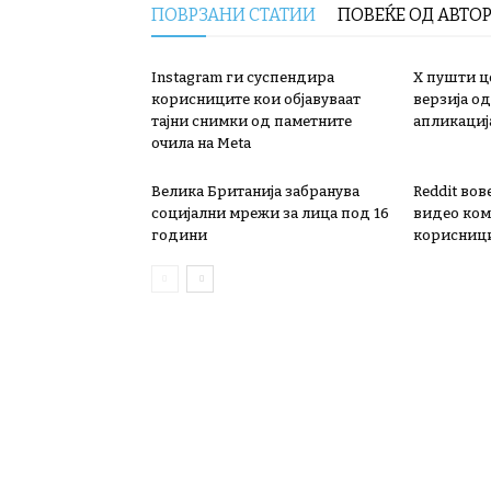
ПОВРЗАНИ СТАТИИ
ПОВЕЌЕ ОД АВТО
Instagram ги суспендира
X пушти ц
корисниците кои објавуваат
верзија од
тајни снимки од паметните
апликациј
очила на Meta
Велика Британија забранува
Reddit во
социјални мрежи за лица под 16
видео ком
години
корисниц