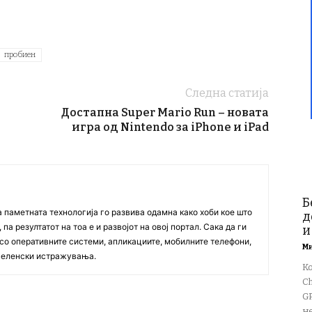
пробиен
Следна статија
Достапна Super Mario Run – новата
игра од Nintendo за iPhone и iPad
Б
а паметната технологија го развива одамна како хоби кое што
д
па резултатот на тоа е и развојот на овој портал. Сака да ги
и
со оперативните системи, апликациите, мобилните телефони,
М
вселенски истражувања.
К
Ch
GP
не