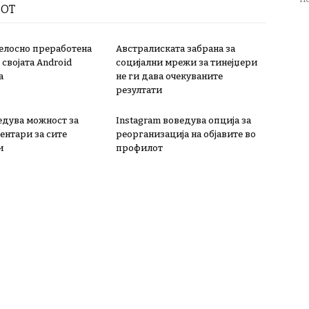
РОТ
елосно преработена
Австралиската забрана за
 својата Android
социјални мрежи за тинејџери
а
не ги дава очекуваните
резултати
ведува можност за
Instagram воведува опција за
ентари за сите
реорганизација на објавите во
и
профилот