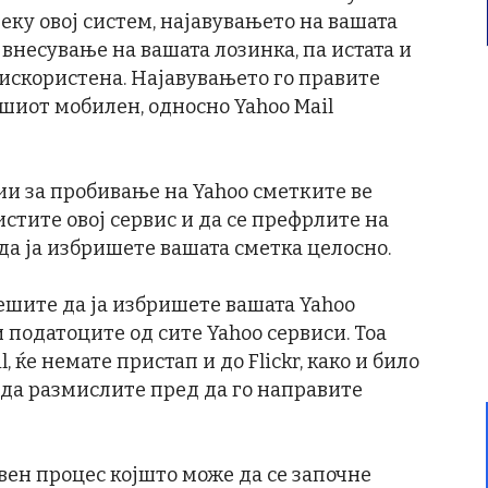
реку овој систем, најавувањето на вашата
 внесување на вашата лозинка, па истата и
 искористена. Најавувањето го правите
шиот мобилен, односно Yahoo Mail
и за пробивање на Yahoo сметките ве
ристите овој сервис и да се префрлите на
да ја избришете вашата сметка целосно.
решите да ја избришете вашата Yahoo
и податоците од сите Yahoo сервиси. Тоа
, ќе немате пристап и до Flickr, како и било
а да размислите пред да го направите
вен процес којшто може да се започне