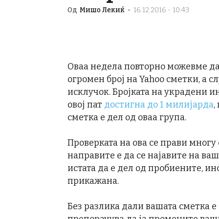
Од
Мишо Лекиќ
-
16.12.2016 - 10:43
Оваа недела повторно можевме да
огромен број на Yahoo сметки, а с
исклучок. Бројката на украдени 
овој пат
достигна до 1 милијарда
,
сметка е дел од оваа група.
Проверката на ова се прави многу 
направите е да се најавите на ва
истата да е дел од пробиените, и
прикажана.
Без разлика дали вашата сметка е 