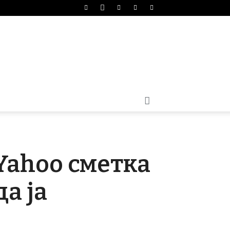
Yahoo сметка
а ја