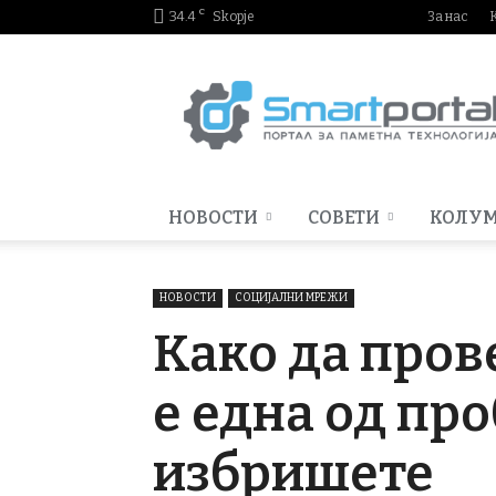
C
34.4
Skopje
За нас
Smartportal.mk
НОВОСТИ
СОВЕТИ
КОЛУ
НОВОСТИ
СОЦИЈАЛНИ МРЕЖИ
Како да пров
е една од про
избришете