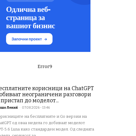
Error9
есплатните корисници на ChatGPT
обиваат неограничени разговори
 пристап до моделот...
ишо Лекиќ
-
07.08.2026 - 13:46
орисниците на бесплатните и Go верзии на
atGPT од оваа недела го добиваат моделот
T-5.6 Luna како стандарден модел. Од следната
дела, сервисот за...