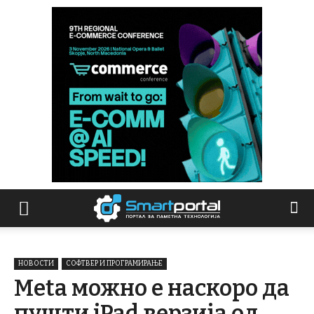
НОВОСТИ
СОФТВЕР И ПРОГРАМИРАЊЕ
Meta можно е наскоро да
пушти iPad верзија од