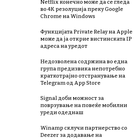
Netflix конечно може да се гледа
во 4K резолуција преку Google
Chrome на Windows
Функцијата Private Relay на Apple
може да ја открие вистинската IP
адреса на уредот
Недозволена содржина во една
група предизвика непотребно
краткотрајно отстранување на
Telegram од App Store
Signal доби можност за
поврзување на повеќе мобилни
уреди одеднаш
Winamp склучи партнерство со
Deezer за додавање на