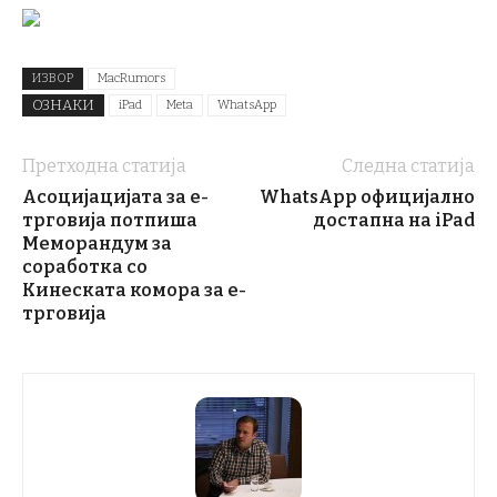
ИЗВОР
MacRumors
ОЗНАКИ
iPad
Meta
WhatsApp
Претходна статија
Следна статија
Асоцијацијата за е-
WhatsApp официјално
трговија потпиша
достапна на iPad
Меморандум за
соработка со
Кинеската комора за е-
трговија