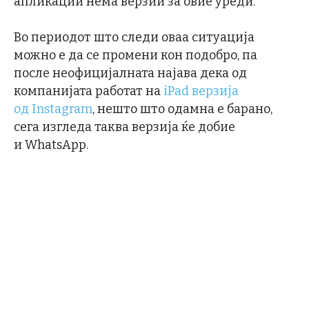
апликации нема верзии за овие уреди.
Во периодот што следи оваа ситуација
можно е да се промени кон подобро, па
после неофицијалната најава дека од
компанијата работат на
iPad верзија
од Instagram
, нешто што одамна е барано,
сега изгледа таква верзија ќе добие
и WhatsApp.