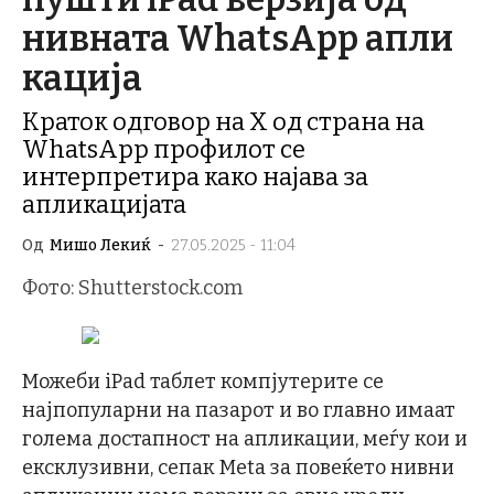
нивната WhatsApp апли
кација
Краток одговор на X од страна на
WhatsApp профилот се
интерпретира како најава за
апликацијата
Од
Мишо Лекиќ
-
27.05.2025 - 11:04
Фото: Shutterstock.com
Можеби iPad таблет компјутерите се
најпопуларни на пазарот и во главно имаат
голема достапност на апликации, меѓу кои и
ексклузивни, сепак Meta за повеќето нивни