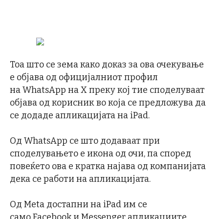
Тоа што се зема како доказ за ова очекување
е објава од официјалниот профил
на WhatsApp на X преку кој тие споделуваат
објава од корисник во која се предложува да
се додаде апликацијата на iPad.
Од WhatsApp се што додаваат при
споделувањето е икона од очи, па според
повеќето ова е кратка најава од компанијата
дека се работи на апликацијата.
Од Meta достапни на iPad им се
само Facebook и Messenger апликациите,