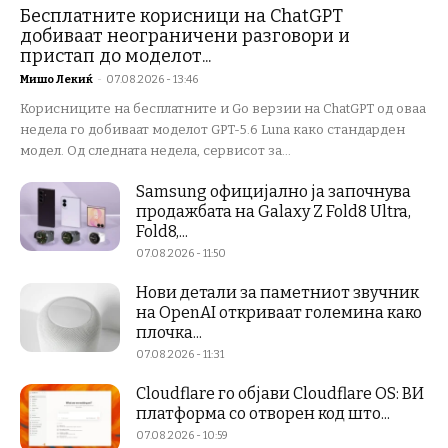
Бесплатните корисници на ChatGPT
добиваат неограничени разговори и
пристап до моделот...
Мишо Лекиќ
-
07.08.2026 - 13:46
Корисниците на бесплатните и Go верзии на ChatGPT од оваа
недела го добиваат моделот GPT-5.6 Luna како стандарден
модел. Од следната недела, сервисот за...
Samsung официјално ја започнува
продажбата на Galaxy Z Fold8 Ultra,
Fold8,...
07.08.2026 - 11:50
Нови детали за паметниот звучник
на OpenAI откриваат големина како
плочка...
07.08.2026 - 11:31
Cloudflare го објави Cloudflare OS: ВИ
платформа со отворен код што...
07.08.2026 - 10:59