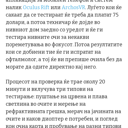
апликација за мобилен телефон и систем
налик
Oculus Rift
или
ArchosVR
. Луѓето кои ќе
сакаат да се тестираат ќе треба да платат 75
долари, а потоа техничар ќе дојде во
нивниот дом заедно со уредот и ќе ги
тестира нивните очи за некакви
пореметувања во фокусот. Потоа резултатите
кои се добиени тие ќе ги испратат на
офталмолог, а тој ќе ви препише очила без да
морате да одите директно кај него.
Процесот на проверка ќе трае околу 20
минути и вклучува три типови на
тестирање: пуштање на црвена и плава
светлина во очите и мерење на
рефрактивната грешка, мерач на јачината на
очите и каков диоптер е потребен, и поглед
кон очна карта и пробување на разни типови