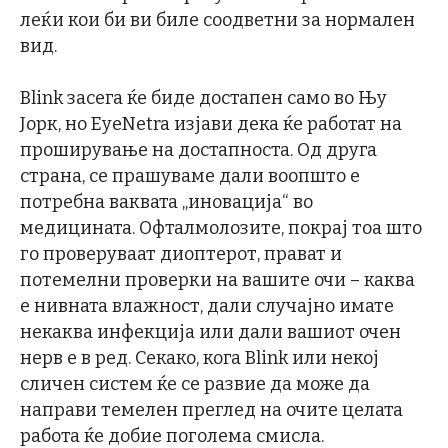
леќи кои би ви биле соодветни за нормален
вид.
Blink засега ќе биде достапен само во Њу
Јорк, но EyeNetra изјави дека ќе работат на
проширување на достапноста. Од друга
страна, се прашуваме дали воопшто е
потребна ваквата „иновација“ во
медицината. Офталмолозите, покрај тоа што
го проверуваат диоптерот, прават и
потемелни проверки на вашите очи – каква
е нивната влажност, дали случајно имате
некаква инфекција или дали вашиот очен
нерв е в ред. Секако, кога Blink или некој
сличен систем ќе се развие да може да
направи темелен преглед на очите целата
работа ќе добие поголема смисла.