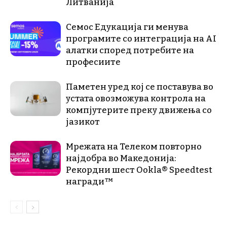
Литванија
Семос Едукација ги менува
програмите со интеграција на AI
алатки според потребите на
професиите
Паметен уред кој се поставува во
устата овозможува контрола на
компјутерите преку движења со
јазикот
Мрежата на Телеком повторно
најдобра во Македонија:
Рекордни шест Ookla® Speedtest
награди™