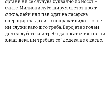
органи ни се случува буквално до носот –
очите. Милиони луѓе ширум светот носат
очила, леќи или пак одат на ласерска
операција за да си го поправат видот кој не
им служи како што треба. Веројатно голем
дел од луѓето кои треба да носат очила не ни
знаат дека им требаат се` додека не е касно.