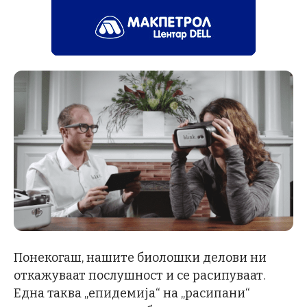
Понекогаш, нашите биолошки делови ни
откажуваат послушност и се расипуваат.
Една таква „епидемија“ на „расипани“