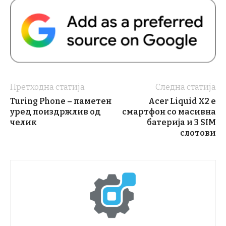
Претходна статија
Следна статија
Turing Phone – паметен
Acer Liquid X2 е
уред поиздржлив од
смартфон со масивна
челик
батерија и 3 SIM
слотови