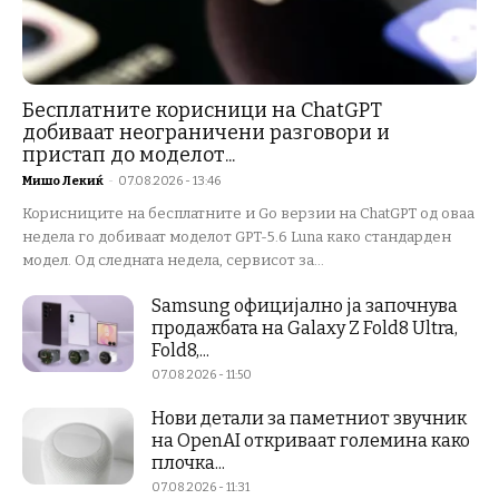
Бесплатните корисници на ChatGPT
добиваат неограничени разговори и
пристап до моделот...
Мишо Лекиќ
-
07.08.2026 - 13:46
Корисниците на бесплатните и Go верзии на ChatGPT од оваа
недела го добиваат моделот GPT-5.6 Luna како стандарден
модел. Од следната недела, сервисот за...
Samsung официјално ја започнува
продажбата на Galaxy Z Fold8 Ultra,
Fold8,...
07.08.2026 - 11:50
Нови детали за паметниот звучник
на OpenAI откриваат големина како
плочка...
07.08.2026 - 11:31