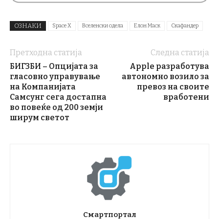
ОЗНАКИ
Space X
Вселенски одела
Елон Маск
Скафандер
Претходна статија
Следна статија
БИГЗБИ – Опцијата за
Apple разработува
гласовно управување
автономно возило за
на Компанијата
превоз на своите
Самсунг сега достапна
вработени
во повеќе од 200 земји
ширум светот
Смартпортал