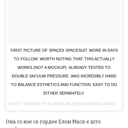
FIRST PICTURE OF SPACEX SPACESUIT. MORE IN DAYS
TO FOLLOW. WORTH NOTING THAT THIS ACTUALLY
WORKS (NOT A MOCKUP). ALREADY TESTED TO
DOUBLE VACUUM PRESSURE. WAS INCREDIBLY HARD
TO BALANCE ESTHETICS AND FUNCTION. EASY TO DO
EITHER SEPARATELY.
A POST SHARED BY ELON MUSK (@ELONMUSK) ON
AUG 23, 2017 AT 12:59AM PDT
Она со кое се гордее Елон Маск е што