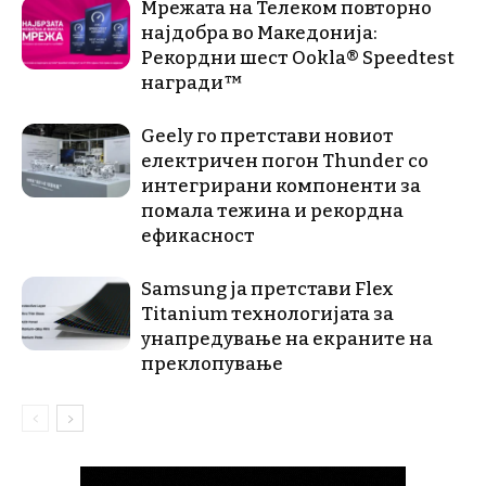
Мрежата на Телеком повторно
најдобра во Македонија:
Рекордни шест Ookla® Speedtest
награди™
Geely го претстави новиот
електричен погон Thunder со
интегрирани компоненти за
помала тежина и рекордна
ефикасност
Samsung ја претстави Flex
Titanium технологијата за
унапредување на екраните на
преклопување