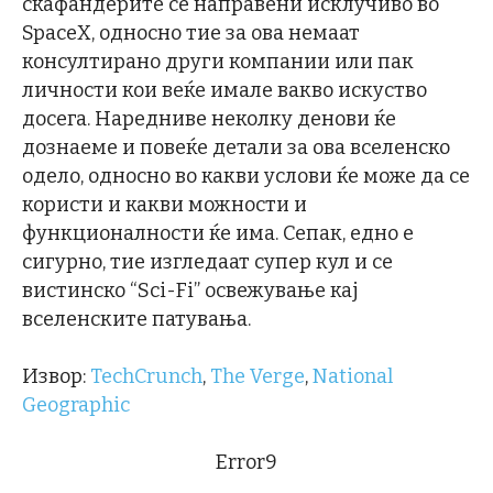
скафандерите се направени исклучиво во
SpaceX, односно тие за ова немаат
консултирано други компании или пак
личности кои веќе имале вакво искуство
досега. Наредниве неколку денови ќе
дознаеме и повеќе детали за ова вселенско
одело, односно во какви услови ќе може да се
користи и какви можности и
функционалности ќе има. Сепак, едно е
сигурно, тие изгледаат супер кул и се
вистинско “Sci-Fi” освежување кај
вселенските патувања.
Извор:
TechCrunch
,
The Verge
,
National
Geographic
Error9