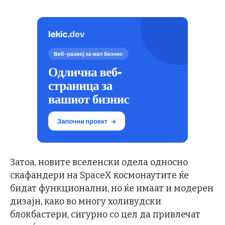
Затоа, новите вселенски одела односно
скафандери на SpaceX космонаутите ќе
бидат функционални, но ќе имаат и модерен
дизајн, како во многу холивудски
блокбастери, сигурно со цел да привлечат