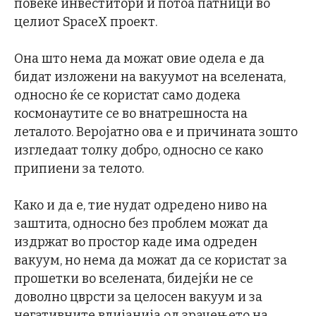
повеќе инвеститори и потоа патници во
целиот SpaceX проект.
Она што нема да можат овие одела е да
бидат изложени на вакуумот на вселената,
односно ќе се користат само додека
космонаутите се во внатрешноста на
леталото. Веројатно ова е и причината зошто
изгледаат толку добро, односно се како
припиени за телото.
Како и да е, тие нудат одредено ниво на
заштита, односно без проблем можат да
издржат во простор каде има одреден
вакуум, но нема да можат да се користат за
прошетки во вселената, бидејќи не се
доволно цврсти за целосен вакуум и за
негативните влијанија од зрачењето на