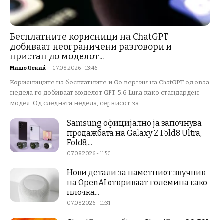
Бесплатните корисници на ChatGPT
добиваат неограничени разговори и
пристап до моделот...
Мишо Лекиќ
-
07.08.2026 - 13:46
Корисниците на бесплатните и Go верзии на ChatGPT од оваа
недела го добиваат моделот GPT-5.6 Luna како стандарден
модел. Од следната недела, сервисот за...
Samsung официјално ја започнува
продажбата на Galaxy Z Fold8 Ultra,
Fold8,...
07.08.2026 - 11:50
Нови детали за паметниот звучник
на OpenAI откриваат големина како
плочка...
07.08.2026 - 11:31